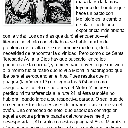
(basada en la famosa
leyenda del hombre que
hace un pacto con
Mefistófeles, a cambio
de placer, y de una
experiencia más abierta
con la vida). Los dos días que duró el encuentro—el
literario, no el mío con el diablo-- se habló mucho del
problema de la falta de fe del hombre moderno, de la
necesidad de rencontrar la divinidad. Pero como dice Santa
Teresa de Ávila, a Dios hay que buscarlo “entre los
pucheros de la cocina”, y a mí en Vancouver lo que me vino
a la mente fue el rostro que le vi a Miami la madrugada que
iba para el aeropuerto en el
bus
. Pues resulta que mi
guagua (la número 17) no llegó a las 5:04 am como
aseguraba el folleto de horarios del Metro. Y hubiese
perdido mi transferencia a la ruta 24, si ésta también no
hubiera llegado tarde a su respectiva parada. O sea, que de
no ser por estos dos desfases de horarios, casi se me va el
avión. Una empleada de hotel que esperaba conmigo en
aquella oscura primera parada del
northwest
me dijo
desesperada, “¡Al diablo con estas guaguas! Es el Miami sin
glamour
que no ve casi nadie... el de la gente que no tiene