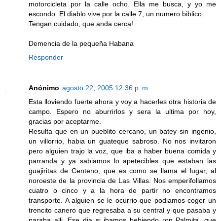
motorcicleta por la calle ocho. Ella me busca, y yo me
escondo. El diablo vive por la calle 7, un numero biblico.
Tengan cuidado, que anda cerca!
Demencia de la pequeña Habana
Responder
Anónimo
agosto 22, 2005 12:36 p. m.
Esta lloviendo fuerte ahora y voy a hacerles otra historia de
campo. Espero no aburrirlos y sera la ultima por hoy,
gracias por aceptarme.
Resulta que en un pueblito cercano, un batey sin ingenio,
un villorrio, habia un guateque sabroso. No nos invitaron
pero alguien trajo la voz, que iba a haber buena comida y
parranda y ya sabiamos lo apetecibles que estaban las
guajiritas de Centeno, que es como se llama el lugar, al
noroeste de la provincia de Las Villas. Nos emperifollamos
cuatro o cinco y a la hora de partir no encontramos
transporte. A alguien se le ocurrio que podiamos coger un
trencito canero que regresaba a su central y que pasaba y
paraba alli. Ese dia si ibamos bebiendo ron Palmita, que