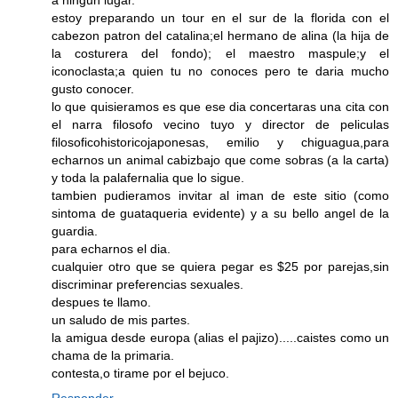
a ningun lugar.
estoy preparando un tour en el sur de la florida con el
cabezon patron del catalina;el hermano de alina (la hija de
la costurera del fondo); el maestro maspule;y el
iconoclasta;a quien tu no conoces pero te daria mucho
gusto conocer.
lo que quisieramos es que ese dia concertaras una cita con
el narra filosofo vecino tuyo y director de peliculas
filosoficohistoricojaponesas, emilio y chiguagua,para
echarnos un animal cabizbajo que come sobras (a la carta)
y toda la palafernalia que lo sigue.
tambien pudieramos invitar al iman de este sitio (como
sintoma de guataqueria evidente) y a su bello angel de la
guardia.
para echarnos el dia.
cualquier otro que se quiera pegar es $25 por parejas,sin
discriminar preferencias sexuales.
despues te llamo.
un saludo de mis partes.
la amigua desde europa (alias el pajizo).....caistes como un
chama de la primaria.
contesta,o tirame por el bejuco.