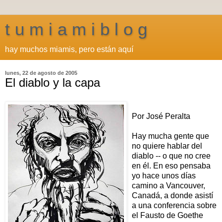
t u m i a m i b l o g
hay muchos miamis, pero están aquí
lunes, 22 de agosto de 2005
El diablo y la capa
Por José Peralta
Hay mucha gente que
no quiere hablar del
diablo -- o que no cree
en él. En eso pensaba
yo hace unos días
camino a Vancouver,
Canadá, a donde asistí
a una conferencia sobre
el Fausto de Goethe