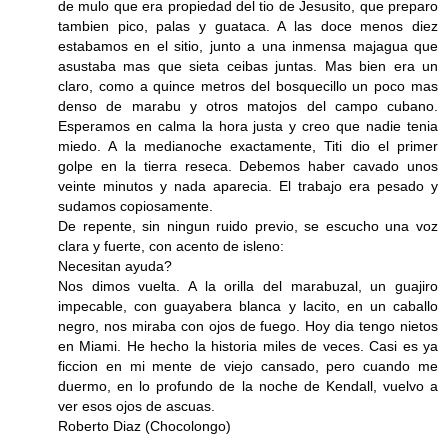
de mulo que era propiedad del tio de Jesusito, que preparo
tambien pico, palas y guataca. A las doce menos diez
estabamos en el sitio, junto a una inmensa majagua que
asustaba mas que sieta ceibas juntas. Mas bien era un
claro, como a quince metros del bosquecillo un poco mas
denso de marabu y otros matojos del campo cubano.
Esperamos en calma la hora justa y creo que nadie tenia
miedo. A la medianoche exactamente, Titi dio el primer
golpe en la tierra reseca. Debemos haber cavado unos
veinte minutos y nada aparecia. El trabajo era pesado y
sudamos copiosamente.
De repente, sin ningun ruido previo, se escucho una voz
clara y fuerte, con acento de isleno:
Necesitan ayuda?
Nos dimos vuelta. A la orilla del marabuzal, un guajiro
impecable, con guayabera blanca y lacito, en un caballo
negro, nos miraba con ojos de fuego. Hoy dia tengo nietos
en Miami. He hecho la historia miles de veces. Casi es ya
ficcion en mi mente de viejo cansado, pero cuando me
duermo, en lo profundo de la noche de Kendall, vuelvo a
ver esos ojos de ascuas.
Roberto Diaz (Chocolongo)