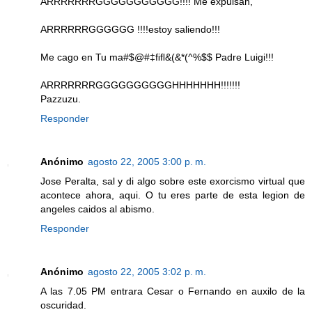
ARRRRRRRGGGGGGGGGGG!!!! Me expulsan,
ARRRRRRGGGGGG !!!!estoy saliendo!!!
Me cago en Tu ma#$@#‡ﬁﬂ&(&*(^%$$ Padre Luigi!!!
ARRRRRRRGGGGGGGGGGHHHHHHH!!!!!!!
Pazzuzu.
Responder
Anónimo
agosto 22, 2005 3:00 p. m.
Jose Peralta, sal y di algo sobre este exorcismo virtual que
acontece ahora, aqui. O tu eres parte de esta legion de
angeles caidos al abismo.
Responder
Anónimo
agosto 22, 2005 3:02 p. m.
A las 7.05 PM entrara Cesar o Fernando en auxilo de la
oscuridad.