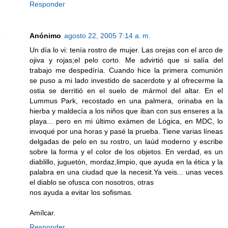
Responder
Anónimo
agosto 22, 2005 7:14 a. m.
Un día lo vi: tenía rostro de mujer. Las orejas con el arco de
ojiva y rojas;el pelo corto. Me advirtió que si salía del
trabajo me despedíría. Cuando hice la primera comunión
se puso a mi lado investido de sacerdote y al ofrecerme la
ostia se derritió en el suelo de mármol del altar. En el
Lummus Park, recostado en una palmera, orinaba en la
hierba y maldecía a los niños que iban con sus enseres a la
playa... pero en mi último exámen de Lógica, en MDC, lo
invoqué por una horas y pasé la prueba. Tiene varias líneas
delgadas de pelo en su rostro, un laúd moderno y escribe
sobre la forma y el color de los objetos. En verdad, es un
diablillo, juguetón, mordaz,limpio, que ayuda en la ética y la
palabra en una ciudad que la necesit.Ya veis... unas veces
el diablo se ofusca con nosotros, otras
nos ayuda a evitar los sofismas.
Amílcar.
Responder