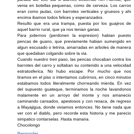
venia en botellas pequenas, como de cerveza. Los carros
eran como jaulas, con barrotes verticales y gruesos y ahi
encima ibamos todos felices y esperanzados.
Resulto que era una trampa, puesta por los guajiros de
aquel barrio rural, que ya nos tenian ganas.
Para jodernos (perdonen la expresion) habian puesto
pencas de guano, que previamente habian sumergido en
algun escusado o letrina, amarradas en arboles de manera
que quedaban colgando sobre la via.
Cuando nuestro tren paso, las pencas chocaban contra los
barrotes del carro y soltaban su contenido a una velocidad
estratosferica. No hubo escape. Por mucho que nos
tiramos en el piso o intentamos cubrirnos, en cinco minutos
estabamos todos literalmente chorreando mierda. En vez
del supuesto guateque, terminamos la noche lavandonos
malamente en un arroyo del monte y nos amanecio
caminando cansados, apestosos y con resaca, de regreso
a Mayajigua, donde viviamos entonces. No tiene nada que
ver con el diablo, pero recorde esta historia y me parecio
simpatico contarselas. Hasta manana.
Chocolongo
Responder