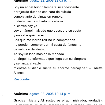
Anónimo
agosto 22, 2005 12:03 p. m.
Soy un ángel bribón lámpara incandescente
enrojecido duende con cara de suicida
comerciante de almas en remojo.
El diablo se ha robado mi cabeza
el correo soy yo
soy un ángel malvado que descubre su cuota
y no sabe qué hacer.
Los que me vieron reír no lo comprenden
no pueden comprender mi casta de fantasma
de señuelo del diablo.
Yo soy un lobo más en la manada
un ángel transformado que llega con su lámpara
y se lanza al vacío
mientras el diablo suelta su enorme carcajada." -- Odette
Alonso
Responder
Anónimo
agosto 22, 2005 12:14 p. m.
Gracias Inkieta y AT (usted es el administrador, verdad?).
La pregunta es muy interesante y la verdad que no se