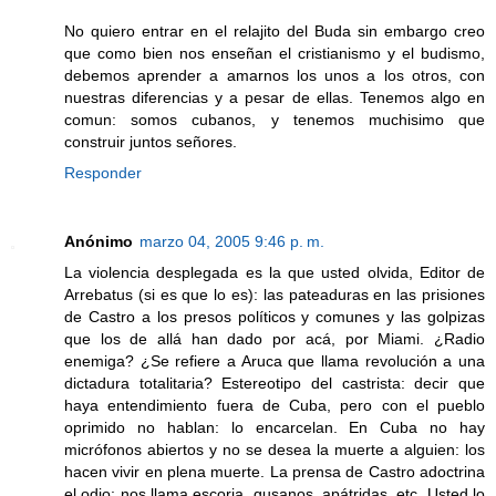
No quiero entrar en el relajito del Buda sin embargo creo
que como bien nos enseñan el cristianismo y el budismo,
debemos aprender a amarnos los unos a los otros, con
nuestras diferencias y a pesar de ellas. Tenemos algo en
comun: somos cubanos, y tenemos muchisimo que
construir juntos señores.
Responder
Anónimo
marzo 04, 2005 9:46 p. m.
La violencia desplegada es la que usted olvida, Editor de
Arrebatus (si es que lo es): las pateaduras en las prisiones
de Castro a los presos políticos y comunes y las golpizas
que los de allá han dado por acá, por Miami. ¿Radio
enemiga? ¿Se refiere a Aruca que llama revolución a una
dictadura totalitaria? Estereotipo del castrista: decir que
haya entendimiento fuera de Cuba, pero con el pueblo
oprimido no hablan: lo encarcelan. En Cuba no hay
micrófonos abiertos y no se desea la muerte a alguien: los
hacen vivir en plena muerte. La prensa de Castro adoctrina
el odio: nos llama escoria, gusanos, apátridas, etc. Usted lo