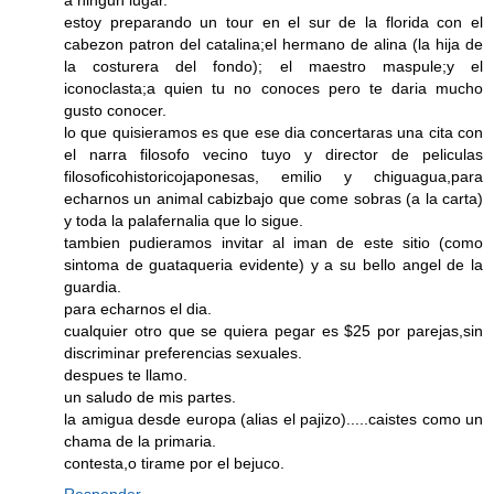
a ningun lugar.
estoy preparando un tour en el sur de la florida con el
cabezon patron del catalina;el hermano de alina (la hija de
la costurera del fondo); el maestro maspule;y el
iconoclasta;a quien tu no conoces pero te daria mucho
gusto conocer.
lo que quisieramos es que ese dia concertaras una cita con
el narra filosofo vecino tuyo y director de peliculas
filosoficohistoricojaponesas, emilio y chiguagua,para
echarnos un animal cabizbajo que come sobras (a la carta)
y toda la palafernalia que lo sigue.
tambien pudieramos invitar al iman de este sitio (como
sintoma de guataqueria evidente) y a su bello angel de la
guardia.
para echarnos el dia.
cualquier otro que se quiera pegar es $25 por parejas,sin
discriminar preferencias sexuales.
despues te llamo.
un saludo de mis partes.
la amigua desde europa (alias el pajizo).....caistes como un
chama de la primaria.
contesta,o tirame por el bejuco.