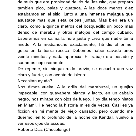
de mulo que era propiedad del tio de Jesusito, que preparo
tambien pico, palas y guataca. A las doce menos diez
estabamos en el sitio, junto a una inmensa majagua que
asustaba mas que sieta ceibas juntas. Mas bien era un
claro, como a quince metros del bosquecillo un poco mas
denso de marabu y otros matojos del campo cubano.
Esperamos en calma la hora justa y creo que nadie tenia
miedo. A la medianoche exactamente, Titi dio el primer
golpe en la tierra reseca. Debemos haber cavado unos
veinte minutos y nada aparecia. El trabajo era pesado y
sudamos copiosamente.
De repente, sin ningun ruido previo, se escucho una voz
clara y fuerte, con acento de isleno:
Necesitan ayuda?
Nos dimos vuelta. A la orilla del marabuzal, un guajiro
impecable, con guayabera blanca y lacito, en un caballo
negro, nos miraba con ojos de fuego. Hoy dia tengo nietos
en Miami. He hecho la historia miles de veces. Casi es ya
ficcion en mi mente de viejo cansado, pero cuando me
duermo, en lo profundo de la noche de Kendall, vuelvo a
ver esos ojos de ascuas.
Roberto Diaz (Chocolongo)