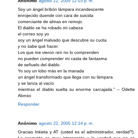
Anónimo
agosto 22, 2005 12:03 p. m.
Soy un ángel bribón lámpara incandescente
enrojecido duende con cara de suicida
comerciante de almas en remojo.
El diablo se ha robado mi cabeza
el correo soy yo
soy un ángel malvado que descubre su cuota
y no sabe qué hacer.
Los que me vieron reír no lo comprenden
no pueden comprender mi casta de fantasma
de señuelo del diablo.
Yo soy un lobo más en la manada
un ángel transformado que llega con su lámpara
y se lanza al vacío
mientras el diablo suelta su enorme carcajada." -- Odette
Alonso
Responder
Anónimo
agosto 22, 2005 12:14 p. m.
Gracias Inkieta y AT (usted es el administrador, verdad?).
La pregunta es muy interesante y la verdad que no se