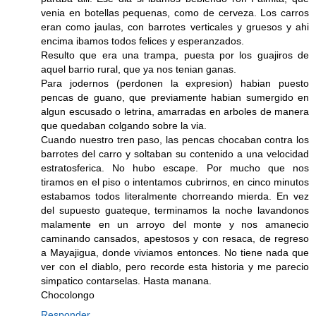
venia en botellas pequenas, como de cerveza. Los carros
eran como jaulas, con barrotes verticales y gruesos y ahi
encima ibamos todos felices y esperanzados.
Resulto que era una trampa, puesta por los guajiros de
aquel barrio rural, que ya nos tenian ganas.
Para jodernos (perdonen la expresion) habian puesto
pencas de guano, que previamente habian sumergido en
algun escusado o letrina, amarradas en arboles de manera
que quedaban colgando sobre la via.
Cuando nuestro tren paso, las pencas chocaban contra los
barrotes del carro y soltaban su contenido a una velocidad
estratosferica. No hubo escape. Por mucho que nos
tiramos en el piso o intentamos cubrirnos, en cinco minutos
estabamos todos literalmente chorreando mierda. En vez
del supuesto guateque, terminamos la noche lavandonos
malamente en un arroyo del monte y nos amanecio
caminando cansados, apestosos y con resaca, de regreso
a Mayajigua, donde viviamos entonces. No tiene nada que
ver con el diablo, pero recorde esta historia y me parecio
simpatico contarselas. Hasta manana.
Chocolongo
Responder