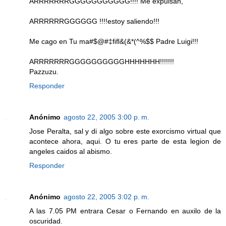
ARRRRRRRGGGGGGGGGGG!!!! Me expulsan,
ARRRRRRGGGGGG !!!!estoy saliendo!!!
Me cago en Tu ma#$@#‡ﬁﬂ&(&*(^%$$ Padre Luigi!!!
ARRRRRRRGGGGGGGGGGHHHHHHH!!!!!!!
Pazzuzu.
Responder
Anónimo
agosto 22, 2005 3:00 p. m.
Jose Peralta, sal y di algo sobre este exorcismo virtual que
acontece ahora, aqui. O tu eres parte de esta legion de
angeles caidos al abismo.
Responder
Anónimo
agosto 22, 2005 3:02 p. m.
A las 7.05 PM entrara Cesar o Fernando en auxilo de la
oscuridad.