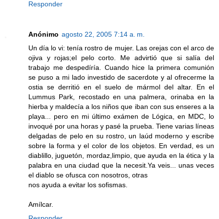
Responder
Anónimo
agosto 22, 2005 7:14 a. m.
Un día lo vi: tenía rostro de mujer. Las orejas con el arco de
ojiva y rojas;el pelo corto. Me advirtió que si salía del
trabajo me despedíría. Cuando hice la primera comunión
se puso a mi lado investido de sacerdote y al ofrecerme la
ostia se derritió en el suelo de mármol del altar. En el
Lummus Park, recostado en una palmera, orinaba en la
hierba y maldecía a los niños que iban con sus enseres a la
playa... pero en mi último exámen de Lógica, en MDC, lo
invoqué por una horas y pasé la prueba. Tiene varias líneas
delgadas de pelo en su rostro, un laúd moderno y escribe
sobre la forma y el color de los objetos. En verdad, es un
diablillo, juguetón, mordaz,limpio, que ayuda en la ética y la
palabra en una ciudad que la necesit.Ya veis... unas veces
el diablo se ofusca con nosotros, otras
nos ayuda a evitar los sofismas.
Amílcar.
Responder