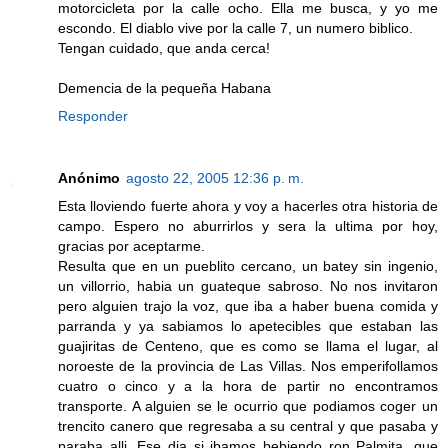
motorcicleta por la calle ocho. Ella me busca, y yo me
escondo. El diablo vive por la calle 7, un numero biblico.
Tengan cuidado, que anda cerca!
Demencia de la pequeña Habana
Responder
Anónimo
agosto 22, 2005 12:36 p. m.
Esta lloviendo fuerte ahora y voy a hacerles otra historia de
campo. Espero no aburrirlos y sera la ultima por hoy,
gracias por aceptarme.
Resulta que en un pueblito cercano, un batey sin ingenio,
un villorrio, habia un guateque sabroso. No nos invitaron
pero alguien trajo la voz, que iba a haber buena comida y
parranda y ya sabiamos lo apetecibles que estaban las
guajiritas de Centeno, que es como se llama el lugar, al
noroeste de la provincia de Las Villas. Nos emperifollamos
cuatro o cinco y a la hora de partir no encontramos
transporte. A alguien se le ocurrio que podiamos coger un
trencito canero que regresaba a su central y que pasaba y
paraba alli. Ese dia si ibamos bebiendo ron Palmita, que