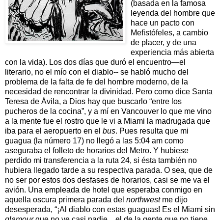
(basada en la famosa
leyenda del hombre que
hace un pacto con
Mefistófeles, a cambio
de placer, y de una
experiencia más abierta
con la vida). Los dos días que duró el encuentro—el
literario, no el mío con el diablo-- se habló mucho del
problema de la falta de fe del hombre moderno, de la
necesidad de rencontrar la divinidad. Pero como dice Santa
Teresa de Ávila, a Dios hay que buscarlo “entre los
pucheros de la cocina”, y a mí en Vancouver lo que me vino
a la mente fue el rostro que le vi a Miami la madrugada que
iba para el aeropuerto en el
bus
. Pues resulta que mi
guagua (la número 17) no llegó a las 5:04 am como
aseguraba el folleto de horarios del Metro. Y hubiese
perdido mi transferencia a la ruta 24, si ésta también no
hubiera llegado tarde a su respectiva parada. O sea, que de
no ser por estos dos desfases de horarios, casi se me va el
avión. Una empleada de hotel que esperaba conmigo en
aquella oscura primera parada del
northwest
me dijo
desesperada, “¡Al diablo con estas guaguas! Es el Miami sin
glamour
que no ve casi nadie... el de la gente que no tiene