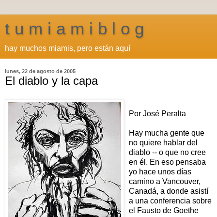
t u m i a m i b l o g
hay muchos miamis, pero están aquí
lunes, 22 de agosto de 2005
El diablo y la capa
Por José Peralta
Hay mucha gente que
no quiere hablar del
diablo -- o que no cree
en él. En eso pensaba
yo hace unos días
camino a Vancouver,
Canadá, a donde asistí
a una conferencia sobre
el Fausto de Goethe