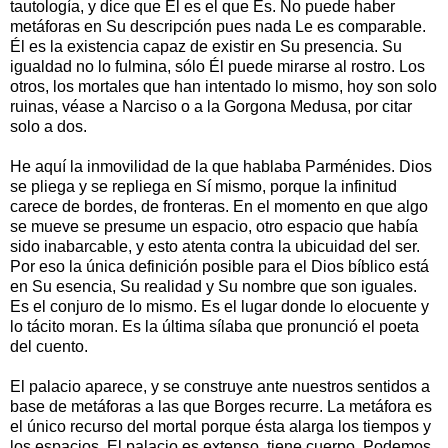
tautología, y dice que Él es el que Es. No puede haber
metáforas en Su descripción pues nada Le es comparable.
Él es la existencia capaz de existir en Su presencia. Su
igualdad no lo fulmina, sólo Él puede mirarse al rostro. Los
otros, los mortales que han intentado lo mismo, hoy son solo
ruinas, véase a Narciso o a la Gorgona Medusa, por citar
solo a dos.
He aquí la inmovilidad de la que hablaba Parménides. Dios
se pliega y se repliega en Sí mismo, porque la infinitud
carece de bordes, de fronteras. En el momento en que algo
se mueve se presume un espacio, otro espacio que había
sido inabarcable, y esto atenta contra la ubicuidad del ser.
Por eso la única definición posible para el Dios bíblico está
en Su esencia, Su realidad y Su nombre que son iguales.
Es el conjuro de lo mismo. Es el lugar donde lo elocuente y
lo tácito moran. Es la última sílaba que pronunció el poeta
del cuento.
El palacio aparece, y se construye ante nuestros sentidos a
base de metáforas a las que Borges recurre. La metáfora es
el único recurso del mortal porque ésta alarga los tiempos y
los espacios. El palacio es extenso, tiene cuerpo. Podemos