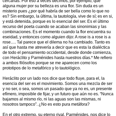
cercanas. Por eso a veces decimos, por ejemplo, que
alguna mujer por su belleza es una flor. Sin duda es un
misterio pues ¿por qué habría de ser bella como lo que no
es? Sin embargo, la última, la tautología, vive de sí; es en si,
y está detenida, porque es lo esencial del ser. Es el último
recurso del poeta cuando se acaban las sinonimias y las
combinaciones. Es el momento cuando la flor encuentra su
eseidad, y entonces como alguien dijo: A rose is a rose is a
rose…. Tal parece que el dilema no ha cambiado. Tanto es
así que hasta me atrevería a decir que es esta la dialéctica
de todo el pensamiento occidental, desde donde comienza,
con Heráclito y Parménides hasta nuestros días.* Me refiero
a ambos filósofos porque se me aparecen como los
prototipos de lo metafórico y lo tautológico.
Heráclito por un lado nos dice que todo fluye, para el, la
esencia del ser es el movimiento. Somos una mezcla de ser
y no ser, o sea, somos un pasado que ya no es, un presente
efímero, imposible de fijar, y un futuro que aún no es. “Nunca
bajamos al mismo río, ni las aguas son las mismas, ni
nosotros tampoco”. ¿No es esto pura metáfora?
En el otro extremo, su eterno rival, Parménides, nos dice lo