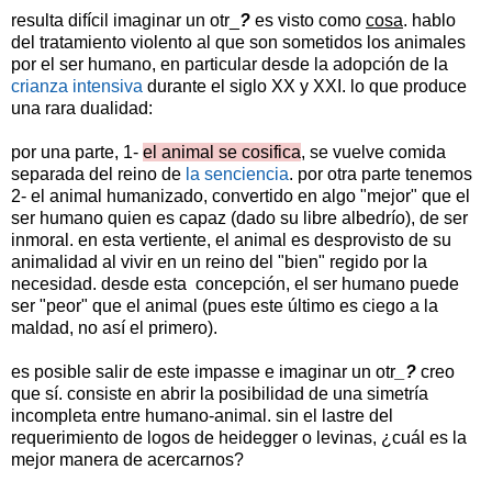
resulta difícil imaginar un otr_
?
es visto como
cosa
. hablo
del tratamiento violento al que son sometidos los animales
por el ser humano, en particular desde la adopción de la
crianza intensiva
durante el siglo XX y XXI. lo que produce
una rara dualidad:
por una parte, 1-
el animal se cosifica
, se vuelve comida
separada del reino de
la senciencia
. por otra parte tenemos
2- el animal humanizado, convertido en algo "mejor" que el
ser humano quien es capaz (dado su libre albedrío), de ser
inmoral. en esta vertiente, el animal es desprovisto de su
animalidad al vivir en un reino del "bien" regido por la
necesidad. desde esta concepción, el ser humano puede
ser "peor" que el animal (pues este último es ciego a la
maldad, no así el primero).
es posible salir de este impasse e imaginar un otr
_?
creo
que sí. consiste en abrir la posibilidad de una simetría
incompleta entre humano-animal. sin el lastre del
requerimiento de logos de heidegger o levinas, ¿cuál es la
mejor manera de acercarnos?