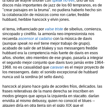
la idea de wayne shorter con
speak no evil
, uno de los
discos más importantes de jazz de los 60 tempranos, es de
"crear paisajes en la bruma". no pudiera haberlo hecho sin
la colaboración de músicos como ron carter, freddie
hubbard, herbbie hancock y elvin jones.
el tema, influenciado por
valse triste
de sibelius, comienza,
sincopado y cinéfilo. la armonía neo-impresionista nos
recuerda
ascensor al cadalso
con la música de davis
(aunque
speak no evil
tiene mejor trabajo de grupo).
acabado de salir de art blakey y sus messangers freddie
hubbard era la competencia más fuerte de davis en esos
años. shorter, otro miembro de ese grupo, pasaría a integrar
el segundo mejor conjunto que davis tuvo jamás entre 1964-
1968. no es casualidad que
caravan
es el mejor proyecto de
los messengers. dato: el sonido excepcional de hubbard
nunca usó la sordina (el sello davis).
hancock al piano hace gala de acordes fríos, delicados. las
frases reiterativas de la mano derecha se inscriben en
modos griegos que apoya la izquierda en stacatto. darían
envidia al mismo debussy, quien no conoció el blues --
alguien diría en otra tierra sin el siglo XIX que el