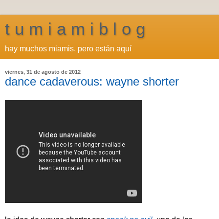
t u m i a m i b l o g
hay muchos miamis, pero están aquí
viernes, 31 de agosto de 2012
dance cadaverous: wayne shorter