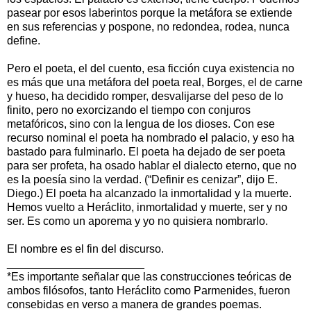
pasear por esos laberintos porque la metáfora se extiende
en sus referencias y pospone, no redondea, rodea, nunca
define.
Pero el poeta, el del cuento, esa ficción cuya existencia no
es más que una metáfora del poeta real, Borges, el de carne
y hueso, ha decidido romper, desvalijarse del peso de lo
finito, pero no exorcizando el tiempo con conjuros
metafóricos, sino con la lengua de los dioses. Con ese
recurso nominal el poeta ha nombrado el palacio, y eso ha
bastado para fulminarlo. El poeta ha dejado de ser poeta
para ser profeta, ha osado hablar el dialecto eterno, que no
es la poesía sino la verdad. (“Definir es cenizar”, dijo E.
Diego.) El poeta ha alcanzado la inmortalidad y la muerte.
Hemos vuelto a Heráclito, inmortalidad y muerte, ser y no
ser. Es como un aporema y yo no quisiera nombrarlo.
El nombre es el fin del discurso.
______________________
*Es importante señalar que las construcciones teóricas de
ambos filósofos, tanto Heráclito como Parmenides, fueron
consebidas en verso a manera de grandes poemas.