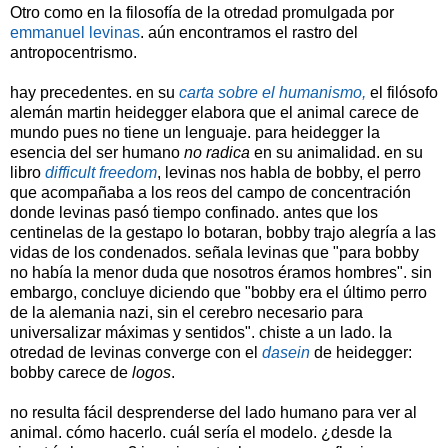
Otro como en la filosofía de la otredad promulgada por
emmanuel levinas
. aún encontramos el rastro del
antropocentrismo.
hay precedentes. en su
carta sobre el humanismo,
el filósofo
alemán martin heidegger elabora que el animal carece de
mundo pues no tiene un lenguaje. para heidegger la
esencia del ser humano
no radica
en su animalidad. en su
libro
difficult freedom
, levinas nos habla de bobby, el perro
que acompañaba a los reos del campo de concentración
donde levinas pasó tiempo confinado. antes que los
centinelas de la gestapo lo botaran, bobby trajo alegría a las
vidas de los condenados. señala levinas que "para bobby
no había la menor duda que nosotros éramos hombres". sin
embargo, concluye diciendo que "bobby era el último perro
de la alemania nazi, sin el cerebro necesario para
universalizar máximas y sentidos". chiste a un lado. la
otredad de levinas converge con el
dasein
de heidegger:
bobby carece de
logos
.
no resulta fácil desprenderse del lado humano para ver al
animal. cómo hacerlo. cuál sería el modelo. ¿desde la