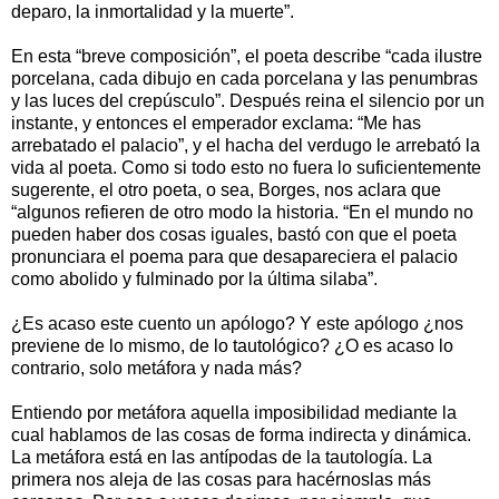
deparo, la inmortalidad y la muerte”.
En esta “breve composición”, el poeta describe “cada ilustre
porcelana, cada dibujo en cada porcelana y las penumbras
y las luces del crepúsculo”. Después reina el silencio por un
instante, y entonces el emperador exclama: “Me has
arrebatado el palacio”, y el hacha del verdugo le arrebató la
vida al poeta. Como si todo esto no fuera lo suficientemente
sugerente, el otro poeta, o sea, Borges, nos aclara que
“algunos refieren de otro modo la historia. “En el mundo no
pueden haber dos cosas iguales, bastó con que el poeta
pronunciara el poema para que desapareciera el palacio
como abolido y fulminado por la última silaba”.
¿Es acaso este cuento un apólogo? Y este apólogo ¿nos
previene de lo mismo, de lo tautológico? ¿O es acaso lo
contrario, solo metáfora y nada más?
Entiendo por metáfora aquella imposibilidad mediante la
cual hablamos de las cosas de forma indirecta y dinámica.
La metáfora está en las antípodas de la tautología. La
primera nos aleja de las cosas para hacérnoslas más