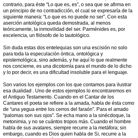
contrario, para éste “Lo que es, es”, o sea que se afirma en
un principio de no contradicción, el cual se expresaría de la
siguiente manera: “Lo que es no puede no ser”. Con esta
aserción antológica queda demostrada, al menos
teóricamente, la inmovilidad del ser. Parménides es, por
excelencia, un filósofo de lo tautológico.
Sin duda estas dos entelequias son una escisión no solo
para toda la especulación óntica, ontológica y
epistemológica, sino además, y he aquí lo que realmente
nos concierne, es una dicotomía para el mundo de lo dicho
y lo por decir, es una dificultad insoluble para el lenguaje.
Son varios los ejemplos con los que contamos para ilustrar
esa dualidad . Uno de estos ejemplos lo encontraremos en
el Antiguo Testamento. Cuando en el Cantar de los
Cantares el poeta se refiere a la amada, habla de ésta como
de “una yegua entre los cerros del faraón”. Para el amado
“palomas son sus ojos”. Se echa mano a la sinécdoque, la
metonimia, y no se cuántos tropos más. Cuando el hombre
habla de sus avatares, siempre recurre a la metáfora; sin
embargo, cuando es Dios quien habla de Si, recurre a la