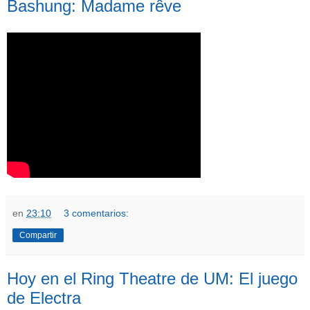
Bashung: Madame rêve
en
23:10
3 comentarios:
Compartir
Hoy en el Ring Theatre de UM: El juego
de Electra