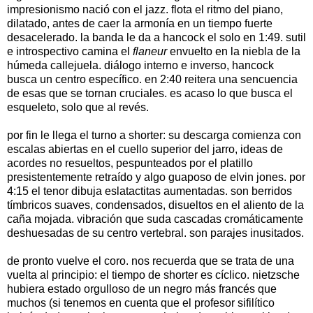
impresionismo nació con el jazz. flota el ritmo del piano,
dilatado, antes de caer la armonía en un tiempo fuerte
desacelerado. la banda le da a hancock el solo en 1:49. sutil
e introspectivo camina el
flaneur
envuelto en la niebla de la
húmeda callejuela. diálogo interno e inverso, hancock
busca un centro específico. en 2:40 reitera una sencuencia
de esas que se tornan cruciales. es acaso lo que busca el
esqueleto, solo que al revés.
por fin le llega el turno a shorter: su descarga comienza con
escalas abiertas en el cuello superior del jarro, ideas de
acordes no resueltos, pespunteados por el platillo
presistentemente retraído y algo guaposo de elvin jones. por
4:15 el tenor dibuja eslatactitas aumentadas. son berridos
tímbricos suaves, condensados, disueltos en el aliento de la
caña mojada. vibración que suda cascadas cromáticamente
deshuesadas de su centro vertebral. son parajes inusitados.
de pronto vuelve el coro. nos recuerda que se trata de una
vuelta al principio: el tiempo de shorter es cíclico. nietzsche
hubiera estado orgulloso de un negro más francés que
muchos (si tenemos en cuenta que el profesor sifilítico