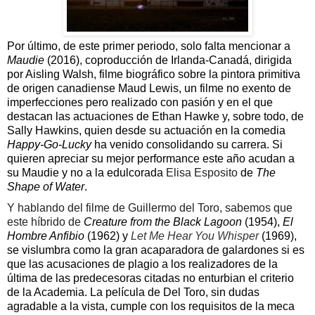
Por último, de este primer periodo, solo falta mencionar a
Maudie
(2016), coproducción de Irlanda-Canadá, dirigida
por Aisling Walsh, filme biográfico sobre la pintora primitiva
de origen canadiense Maud Lewis, un filme no exento de
imperfecciones pero realizado con pasión y en el que
destacan las actuaciones de Ethan Hawke y, sobre todo, de
Sally Hawkins, quien desde su actuación en la comedia
Happy-Go-Lucky
ha venido consolidando su carrera. Si
quieren apreciar su mejor performance este año acudan a
su Maudie y no a la edulcorada
Elisa Esposito
de
The
Shape of Water
.
Y hablando del filme de Guillermo del Toro, sabemos que
este híbrido de
Creature from the Black Lagoon
(1954),
El
Hombre Anfibio
(1962) y
Let Me Hear You Whisper
(1969),
se vislumbra como la gran acaparadora de galardones si es
que las acusaciones de plagio a los realizadores de la
última de las predecesoras citadas no enturbian el criterio
de la Academia. La película de Del Toro, sin dudas
agradable a la vista, cumple con los requisitos de la meca