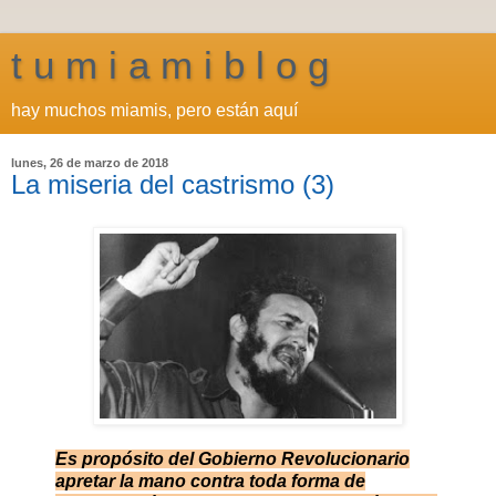
t u m i a m i b l o g
hay muchos miamis, pero están aquí
lunes, 26 de marzo de 2018
La miseria del castrismo (3)
Es propósito del Gobierno Revolucionario
apretar la mano contra toda forma de