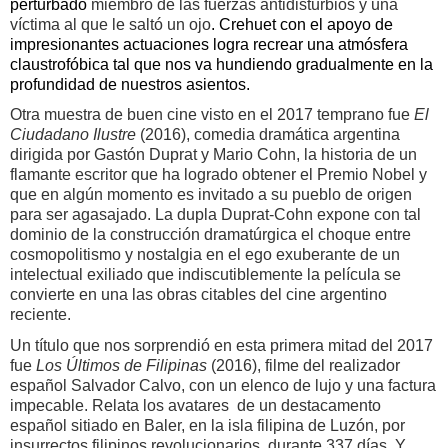
perturbado
miembro de las fuerzas antidisturbios y una
víctima al que le saltó un ojo
. Crehuet con el apoyo de
impresionantes actuaciones logra recrear una atmósfera
claustrofóbica tal que nos va hundiendo gradualmente en la
profundidad de nuestros asientos.
Otra muestra de buen cine visto en el 2017 temprano fue
El
Ciudadano Ilustre
(2016), comedia dramática argentina
dirigida por Gastón Duprat y Mario Cohn, la historia de un
flamante escritor que ha logrado obtener el Premio Nobel y
que en algún momento es invitado a su pueblo de origen
para ser agasajado. La dupla Duprat-Cohn expone con tal
dominio de la construcción dramatúrgica el choque entre
cosmopolitismo y nostalgia en el ego exuberante de un
intelectual exiliado que indiscutiblemente la película se
convierte en una las obras citables del cine argentino
reciente.
Un título que nos sorprendió en esta primera mitad del 2017
fue
Los Últimos de Filipinas
(2016), filme del realizador
español Salvador Calvo, con un elenco de lujo y una factura
impecable.
Relata los avatares
de un destacamento
español sitiado en Baler, en la isla filipina de Luzón, por
insurrectos filipinos revolucionarios, durante 337 días.
Y