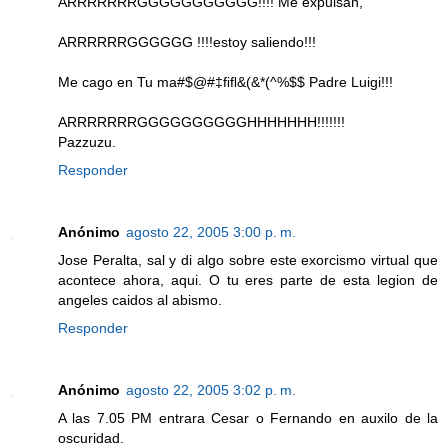
ARRRRRRRGGGGGGGGGGG!!!! Me expulsan,
ARRRRRRGGGGGG !!!!estoy saliendo!!!
Me cago en Tu ma#$@#‡ﬁﬂ&(&*(^%$$ Padre Luigi!!!
ARRRRRRRGGGGGGGGGGHHHHHHH!!!!!!!
Pazzuzu.
Responder
Anónimo
agosto 22, 2005 3:00 p. m.
Jose Peralta, sal y di algo sobre este exorcismo virtual que
acontece ahora, aqui. O tu eres parte de esta legion de
angeles caidos al abismo.
Responder
Anónimo
agosto 22, 2005 3:02 p. m.
A las 7.05 PM entrara Cesar o Fernando en auxilo de la
oscuridad.