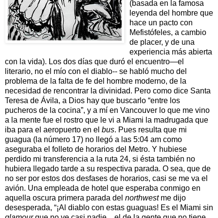
(basada en la famosa
leyenda del hombre que
hace un pacto con
Mefistófeles, a cambio
de placer, y de una
experiencia más abierta
con la vida). Los dos días que duró el encuentro—el
literario, no el mío con el diablo-- se habló mucho del
problema de la falta de fe del hombre moderno, de la
necesidad de rencontrar la divinidad. Pero como dice Santa
Teresa de Ávila, a Dios hay que buscarlo “entre los
pucheros de la cocina”, y a mí en Vancouver lo que me vino
a la mente fue el rostro que le vi a Miami la madrugada que
iba para el aeropuerto en el
bus
. Pues resulta que mi
guagua (la número 17) no llegó a las 5:04 am como
aseguraba el folleto de horarios del Metro. Y hubiese
perdido mi transferencia a la ruta 24, si ésta también no
hubiera llegado tarde a su respectiva parada. O sea, que de
no ser por estos dos desfases de horarios, casi se me va el
avión. Una empleada de hotel que esperaba conmigo en
aquella oscura primera parada del
northwest
me dijo
desesperada, “¡Al diablo con estas guaguas! Es el Miami sin
glamour
que no ve casi nadie... el de la gente que no tiene