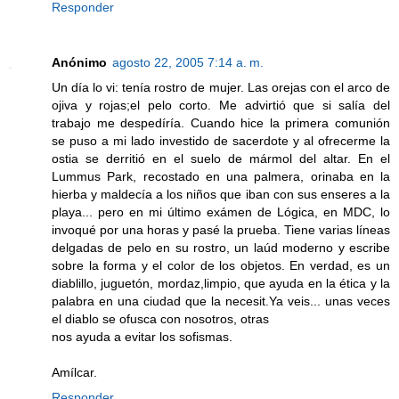
Responder
Anónimo
agosto 22, 2005 7:14 a. m.
Un día lo vi: tenía rostro de mujer. Las orejas con el arco de
ojiva y rojas;el pelo corto. Me advirtió que si salía del
trabajo me despedíría. Cuando hice la primera comunión
se puso a mi lado investido de sacerdote y al ofrecerme la
ostia se derritió en el suelo de mármol del altar. En el
Lummus Park, recostado en una palmera, orinaba en la
hierba y maldecía a los niños que iban con sus enseres a la
playa... pero en mi último exámen de Lógica, en MDC, lo
invoqué por una horas y pasé la prueba. Tiene varias líneas
delgadas de pelo en su rostro, un laúd moderno y escribe
sobre la forma y el color de los objetos. En verdad, es un
diablillo, juguetón, mordaz,limpio, que ayuda en la ética y la
palabra en una ciudad que la necesit.Ya veis... unas veces
el diablo se ofusca con nosotros, otras
nos ayuda a evitar los sofismas.
Amílcar.
Responder