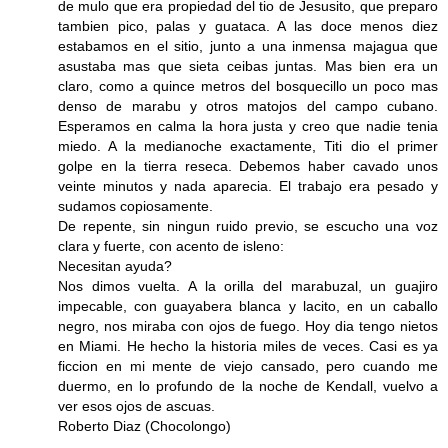
de mulo que era propiedad del tio de Jesusito, que preparo
tambien pico, palas y guataca. A las doce menos diez
estabamos en el sitio, junto a una inmensa majagua que
asustaba mas que sieta ceibas juntas. Mas bien era un
claro, como a quince metros del bosquecillo un poco mas
denso de marabu y otros matojos del campo cubano.
Esperamos en calma la hora justa y creo que nadie tenia
miedo. A la medianoche exactamente, Titi dio el primer
golpe en la tierra reseca. Debemos haber cavado unos
veinte minutos y nada aparecia. El trabajo era pesado y
sudamos copiosamente.
De repente, sin ningun ruido previo, se escucho una voz
clara y fuerte, con acento de isleno:
Necesitan ayuda?
Nos dimos vuelta. A la orilla del marabuzal, un guajiro
impecable, con guayabera blanca y lacito, en un caballo
negro, nos miraba con ojos de fuego. Hoy dia tengo nietos
en Miami. He hecho la historia miles de veces. Casi es ya
ficcion en mi mente de viejo cansado, pero cuando me
duermo, en lo profundo de la noche de Kendall, vuelvo a
ver esos ojos de ascuas.
Roberto Diaz (Chocolongo)