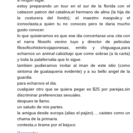
a ningun lugar.
estoy preparando un tour en el sur de la florida con el
cabezon patron del catalina;el hermano de alina (la hija de
la costurera del fondo); el maestro maspule;y el
iconoclasta;a quien tu no conoces pero te daria mucho
gusto conocer.
lo que quisieramos es que ese dia concertaras una cita con
el narra filosofo vecino tuyo y director de peliculas
filosoficohistoricojaponesas, emilio y chiguagua,para
echarnos un animal cabizbajo que come sobras (a la carta)
y toda la palafernalia que lo sigue.
tambien pudieramos invitar al iman de este sitio (como
sintoma de guataqueria evidente) y a su bello angel de la
guardia.
para echarnos el dia.
cualquier otro que se quiera pegar es $25 por parejas,sin
discriminar preferencias sexuales.
despues te llamo.
un saludo de mis partes.
la amigua desde europa (alias el pajizo).....caistes como un
chama de la primaria.
contesta,o tirame por el bejuco.