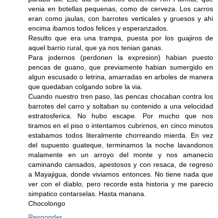
venia en botellas pequenas, como de cerveza. Los carros
eran como jaulas, con barrotes verticales y gruesos y ahi
encima ibamos todos felices y esperanzados.
Resulto que era una trampa, puesta por los guajiros de
aquel barrio rural, que ya nos tenian ganas.
Para jodernos (perdonen la expresion) habian puesto
pencas de guano, que previamente habian sumergido en
algun escusado o letrina, amarradas en arboles de manera
que quedaban colgando sobre la via.
Cuando nuestro tren paso, las pencas chocaban contra los
barrotes del carro y soltaban su contenido a una velocidad
estratosferica. No hubo escape. Por mucho que nos
tiramos en el piso o intentamos cubrirnos, en cinco minutos
estabamos todos literalmente chorreando mierda. En vez
del supuesto guateque, terminamos la noche lavandonos
malamente en un arroyo del monte y nos amanecio
caminando cansados, apestosos y con resaca, de regreso
a Mayajigua, donde viviamos entonces. No tiene nada que
ver con el diablo, pero recorde esta historia y me parecio
simpatico contarselas. Hasta manana.
Chocolongo
Responder