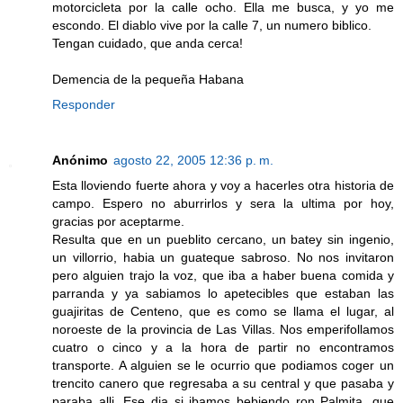
motorcicleta por la calle ocho. Ella me busca, y yo me
escondo. El diablo vive por la calle 7, un numero biblico.
Tengan cuidado, que anda cerca!
Demencia de la pequeña Habana
Responder
Anónimo
agosto 22, 2005 12:36 p. m.
Esta lloviendo fuerte ahora y voy a hacerles otra historia de
campo. Espero no aburrirlos y sera la ultima por hoy,
gracias por aceptarme.
Resulta que en un pueblito cercano, un batey sin ingenio,
un villorrio, habia un guateque sabroso. No nos invitaron
pero alguien trajo la voz, que iba a haber buena comida y
parranda y ya sabiamos lo apetecibles que estaban las
guajiritas de Centeno, que es como se llama el lugar, al
noroeste de la provincia de Las Villas. Nos emperifollamos
cuatro o cinco y a la hora de partir no encontramos
transporte. A alguien se le ocurrio que podiamos coger un
trencito canero que regresaba a su central y que pasaba y
paraba alli. Ese dia si ibamos bebiendo ron Palmita, que