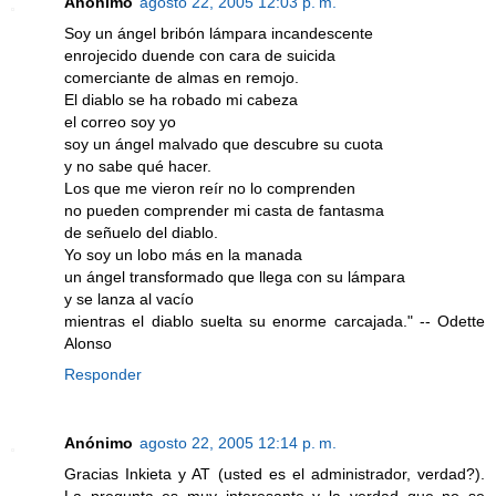
Anónimo
agosto 22, 2005 12:03 p. m.
Soy un ángel bribón lámpara incandescente
enrojecido duende con cara de suicida
comerciante de almas en remojo.
El diablo se ha robado mi cabeza
el correo soy yo
soy un ángel malvado que descubre su cuota
y no sabe qué hacer.
Los que me vieron reír no lo comprenden
no pueden comprender mi casta de fantasma
de señuelo del diablo.
Yo soy un lobo más en la manada
un ángel transformado que llega con su lámpara
y se lanza al vacío
mientras el diablo suelta su enorme carcajada." -- Odette
Alonso
Responder
Anónimo
agosto 22, 2005 12:14 p. m.
Gracias Inkieta y AT (usted es el administrador, verdad?).
La pregunta es muy interesante y la verdad que no se