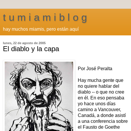
t u m i a m i b l o g
hay muchos miamis, pero están aquí
lunes, 22 de agosto de 2005
El diablo y la capa
Por José Peralta
Hay mucha gente que
no quiere hablar del
diablo -- o que no cree
en él. En eso pensaba
yo hace unos días
camino a Vancouver,
Canadá, a donde asistí
a una conferencia sobre
el Fausto de Goethe