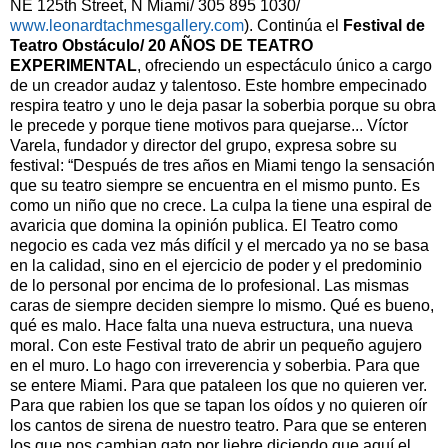
NE 125th Street, N Miami/ 305 895 1030/
www.leonardtachmesgallery.com
). Continúa el
Festival de
Teatro Obstáculo/ 20 AÑOS DE TEATRO
EXPERIMENTAL
, ofreciendo un espectáculo único a cargo
de un creador audaz y talentoso. Este hombre empecinado
respira teatro y uno le deja pasar la soberbia porque su obra
le precede y porque tiene motivos para quejarse... Víctor
Varela, fundador y director del grupo, expresa sobre su
festival: “Después de tres años en Miami tengo la sensación
que su teatro siempre se encuentra en el mismo punto. Es
como un niño que no crece. La culpa la tiene una espiral de
avaricia que domina la opinión publica. El Teatro como
negocio es cada vez más difícil y el mercado ya no se basa
en la calidad, sino en el ejercicio de poder y el predominio
de lo personal por encima de lo profesional. Las mismas
caras de siempre deciden siempre lo mismo. Qué es bueno,
qué es malo. Hace falta una nueva estructura, una nueva
moral. Con este Festival trato de abrir un pequeño agujero
en el muro. Lo hago con irreverencia y soberbia. Para que
se entere Miami. Para que pataleen los que no quieren ver.
Para que rabien los que se tapan los oídos y no quieren oír
los cantos de sirena de nuestro teatro. Para que se enteren
los que nos cambian gato por liebre diciendo que aquí el