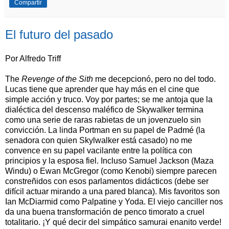
Compartir
El futuro del pasado
Por Alfredo Triff
The
Revenge of the Sith
me decepcionó, pero no del todo.
Lucas tiene que aprender que hay más en el cine que
simple acción y truco. Voy por partes; se me antoja que la
dialéctica del descenso maléfico de Skywalker termina
como una serie de raras rabietas de un jovenzuelo sin
convicción. La linda Portman en su papel de Padmé (la
senadora con quien Skylwalker está casado) no me
convence en su papel vacilante entre la política con
principios y la esposa fiel. Incluso Samuel Jackson (Maza
Windu) o Ewan McGregor (como Kenobi) siempre parecen
constreñidos con esos parlamentos didácticos (debe ser
difícil actuar mirando a una pared blanca). Mis favoritos son
Ian McDiarmid como Palpatine y Yoda. El viejo canciller nos
da una buena transformación de penco timorato a cruel
totalitario. ¡Y qué decir del simpático samurai enanito verde!