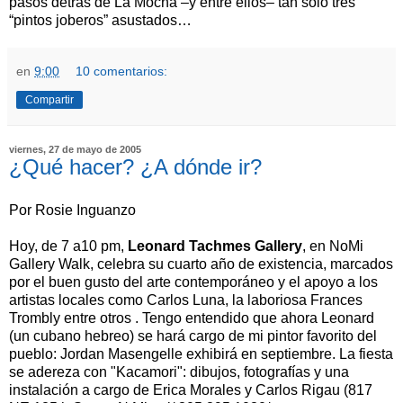
pasos detrás de La Mocha –y entre ellos– tan sólo tres
“pintos joberos” asustados…
en
9:00
10 comentarios:
Compartir
viernes, 27 de mayo de 2005
¿Qué hacer? ¿A dónde ir?
Por Rosie Inguanzo
Hoy, de 7 a10 pm,
Leonard Tachmes Gallery
, en NoMi
Gallery Walk, celebra su cuarto año de existencia, marcados
por el buen gusto del arte contemporáneo y el apoyo a los
artistas locales como Carlos Luna, la laboriosa Frances
Trombly entre otros . Tengo entendido que ahora Leonard
(un cubano hebreo) se hará cargo de mi pintor favorito del
pueblo: Jordan Masengelle exhibirá en septiembre. La fiesta
se adereza con "Kacamori": dibujos, fotografías y una
instalación a cargo de Erica Morales y Carlos Rigau (817