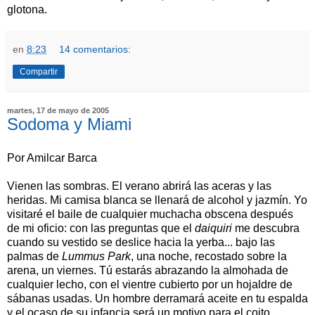
glotona.
en
8:23
14 comentarios:
Compartir
martes, 17 de mayo de 2005
Sodoma y Miami
Por Amilcar Barca
Vienen las sombras. El verano abrirá las aceras y las
heridas. Mi camisa blanca se llenará de alcohol y jazmín. Yo
visitaré el baile de cualquier muchacha obscena después
de mi oficio: con las preguntas que el
daiquiri
me descubra
cuando su vestido se deslice hacia la yerba... bajo las
palmas de
Lummus Park
, una noche, recostado sobre la
arena, un viernes. Tú estarás abrazando la almohada de
cualquier lecho, con el vientre cubierto por un hojaldre de
sábanas usadas. Un hombre derramará aceite en tu espalda
y el ocaso de su infancia será un motivo para el coito.