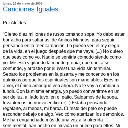
lunes, 16 de mayo de 2005
Canciones Iguales
Por Alcides
“Ciento diez millones de rusos tomando sopa. Yo debo estar
borracho para saltar así de Ambos Mundos, para seguir
pensando en la reencarnación. Lo puedo ver: el rey ciego
de la vida, en el juego después que me vaya. (...) No quiero
que seas como yo. Nadie se sentiría cómodo siendo como
yo. Me está vigilando la muerte propia, que nunca se
confunde, y arrastro por el
West
una vida sin terminar.
Separo los problemas en la pizarra y me concentro en los
químicos porque los espirituales son manejables. Eres mi
amor, el único amor que veo ahora. No te voy a cambiar o
fundir. Con la misma energía, yo puedo convertirme en un
ser de luz, al lado tuyo, en el patio. Salgamos de la sopa,
levantemos un nuevo edificio. (...) Estaba pensando
regalarte, al menos, mi barba. El resto del pelo se puede
esconder debajo de algo. Veo cómo aterrizan los demonios.
Me han enganchado más de una vez a la ofrenda
sentimental, han hecho en mi vida un hueco para ellos. Mi