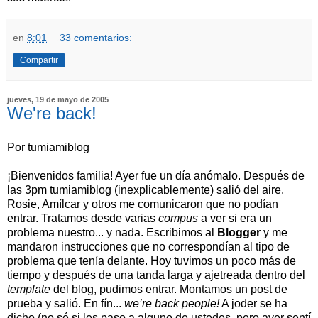
en
8:01
33 comentarios:
Compartir
jueves, 19 de mayo de 2005
We're back!
Por tumiamiblog
¡Bienvenidos familia! Ayer fue un día anómalo. Después de
las 3pm tumiamiblog (inexplicablemente) salió del aire.
Rosie, Amílcar y otros me comunicaron que no podían
entrar. Tratamos desde varias
compus
a ver si era un
problema nuestro... y nada. Escribimos al
Blogger
y me
mandaron instrucciones que no correspondían al tipo de
problema que tenía delante. Hoy tuvimos un poco más de
tiempo y después de una tanda larga y ajetreada dentro del
template
del blog, pudimos entrar. Montamos un post de
prueba y salió. En fín...
we’re back people!
A joder se ha
dicho (no sé si les paso a alguno de ustedes, pero ayer sentí