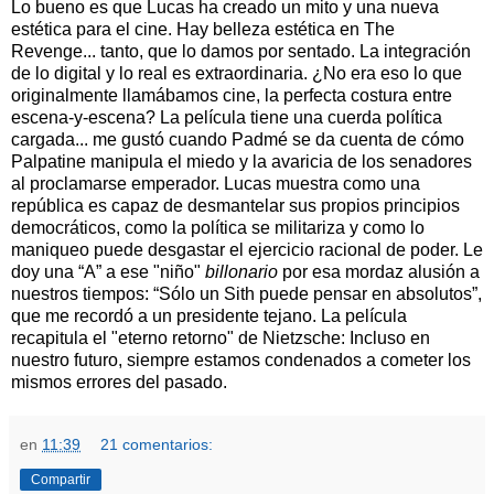
Lo bueno es que Lucas ha creado un mito y una nueva
estética para el cine. Hay belleza estética en The
Revenge... tanto, que lo damos por sentado. La integración
de lo digital y lo real es extraordinaria. ¿No era eso lo que
originalmente llamábamos cine, la perfecta costura entre
escena-y-escena? La película tiene una cuerda política
cargada... me gustó cuando Padmé se da cuenta de cómo
Palpatine manipula el miedo y la avaricia de los senadores
al proclamarse emperador. Lucas muestra como una
república es capaz de desmantelar sus propios principios
democráticos, como la política se militariza y como lo
maniqueo puede desgastar el ejercicio racional de poder. Le
doy una “A” a ese "niño"
billonario
por esa mordaz alusión a
nuestros tiempos: “Sólo un Sith puede pensar en absolutos”,
que me recordó a un presidente tejano. La película
recapitula el "eterno retorno" de Nietzsche: Incluso en
nuestro futuro, siempre estamos condenados a cometer los
mismos errores del pasado.
en
11:39
21 comentarios:
Compartir