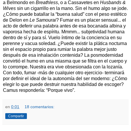
a Belmondo en
Breathless
, o a Cassavetes en
Husbands &
Wives
sin un cigarrillo en la mano. Sin el humo algo se jode.
¿Cómo puede batallar la “buena salud” con el peso estético
de Delon en
Le Samourai
? Fumar es un placer sensual... el
acto de deferir una palabra antes de esa bocanada albina y
vaporosa hecha de espíritu. Mmmm... subjetividad humana
dentro de sí y para sí. Vuelo íntimo de la conciencia en su
perenne y vacua soledad. ¿Puede existir la plática nocturna
sin el espacio propio para rumiar la palabra mejor justo
después de esa inhalación contenida? La posmodernidad
convirtió el humo en una miasma que se filtra en el cuerpo y
lo corrompe. Nuestra era vive obsesionada con la lozanía.
Con todo, fumar -más de cualquier otro ejercicio- terminará
por definir el ideal de la autonomía del ser moderno: ¿Cómo
elegir lo que puede destruir nuestra habilidad de escoger?
Camus respondería: “Porque vivo”.
en
0:01
18 comentarios:
Compartir