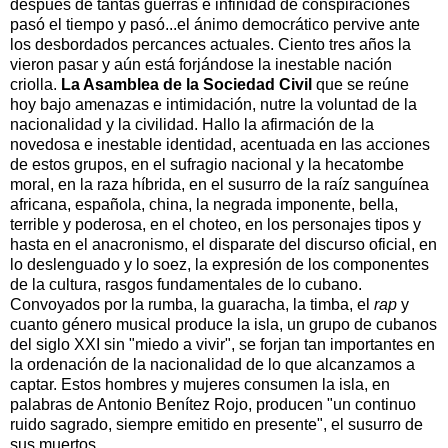
después de tantas guerras e infinidad de conspiraciones
pasó el tiempo y pasó...el ánimo democrático pervive ante
los desbordados percances actuales. Ciento tres años la
vieron pasar y aún está forjándose la inestable nación
criolla.
La Asamblea de la Sociedad Civil
que se reúne
hoy bajo amenazas e intimidación, nutre la voluntad de la
nacionalidad y la civilidad. Hallo la afirmación de la
novedosa e inestable identidad, acentuada en las acciones
de estos grupos, en el sufragio nacional y la hecatombe
moral, en la raza híbrida, en el susurro de la raíz sanguínea
africana, española, china, la negrada imponente, bella,
terrible y poderosa, en el choteo, en los personajes tipos y
hasta en el anacronismo, el disparate del discurso oficial, en
lo deslenguado y lo soez, la expresión de los componentes
de la cultura, rasgos fundamentales de lo cubano.
Convoyados por la rumba, la guaracha, la timba, el
rap
y
cuanto género musical produce la isla, un grupo de cubanos
del siglo XXI sin "miedo a vivir", se forjan tan importantes en
la ordenación de la nacionalidad de lo que alcanzamos a
captar. Estos hombres y mujeres consumen la isla, en
palabras de Antonio Benítez Rojo, producen "un continuo
ruido sagrado, siempre emitido en presente", el susurro de
sus muertos.