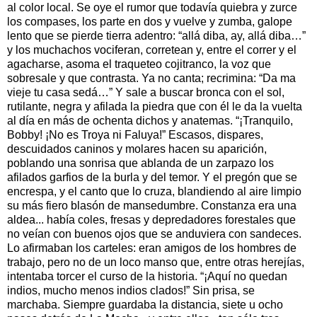
al color local. Se oye el rumor que todavía quiebra y zurce
los compases, los parte en dos y vuelve y zumba, galope
lento que se pierde tierra adentro: “allá diba, ay, allá diba…”
y los muchachos vociferan, corretean y, entre el correr y el
agacharse, asoma el traqueteo cojitranco, la voz que
sobresale y que contrasta. Ya no canta; recrimina: “Da ma
vieje tu casa sedá…” Y sale a buscar bronca con el sol,
rutilante, negra y afilada la piedra que con él le da la vuelta
al día en más de ochenta dichos y anatemas. “¡Tranquilo,
Bobby! ¡No es Troya ni Faluya!” Escasos, dispares,
descuidados caninos y molares hacen su aparición,
poblando una sonrisa que ablanda de un zarpazo los
afilados garfios de la burla y del temor. Y el pregón que se
encrespa, y el canto que lo cruza, blandiendo al aire limpio
su más fiero blasón de mansedumbre. Constanza era una
aldea... había coles, fresas y depredadores forestales que
no veían con buenos ojos que se anduviera con sandeces.
Lo afirmaban los carteles: eran amigos de los hombres de
trabajo, pero no de un loco manso que, entre otras herejías,
intentaba torcer el curso de la historia. “¡Aquí no quedan
indios, mucho menos indios clados!” Sin prisa, se
marchaba. Siempre guardaba la distancia, siete u ocho