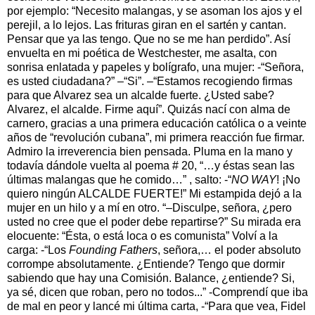
por ejemplo: “Necesito malangas, y se asoman los ajos y el
perejil, a lo lejos. Las frituras giran en el sartén y cantan.
Pensar que ya las tengo. Que no se me han perdido”. Así
envuelta en mi poética de Westchester, me asalta, con
sonrisa enlatada y papeles y bolígrafo, una mujer: -“Señora,
es usted ciudadana?” –“Si”. –“Estamos recogiendo firmas
para que Alvarez sea un alcalde fuerte. ¿Usted sabe?
Alvarez, el alcalde. Firme aquí”. Quizás nací con alma de
carnero, gracias a una primera educación católica o a veinte
años de “revolución cubana”, mi primera reacción fue firmar.
Admiro la irreverencia bien pensada. Pluma en la mano y
todavía dándole vuelta al poema # 20, “…y éstas sean las
últimas malangas que he comido…” , salto: -“
NO WAY
! ¡No
quiero ningún ALCALDE FUERTE!” Mi estampida dejó a la
mujer en un hilo y a mí en otro. “–Disculpe, señora, ¿pero
usted no cree que el poder debe repartirse?” Su mirada era
elocuente: “Ésta, o está loca o es comunista” Volví a la
carga: -“Los
Founding Fathers
, señora,… el poder absoluto
corrompe absolutamente. ¿Entiende? Tengo que dormir
sabiendo que hay una Comisión. Balance, ¿entiende? Si,
ya sé, dicen que roban, pero no todos...” -Comprendí que iba
de mal en peor y lancé mi última carta, -“Para que vea, Fidel