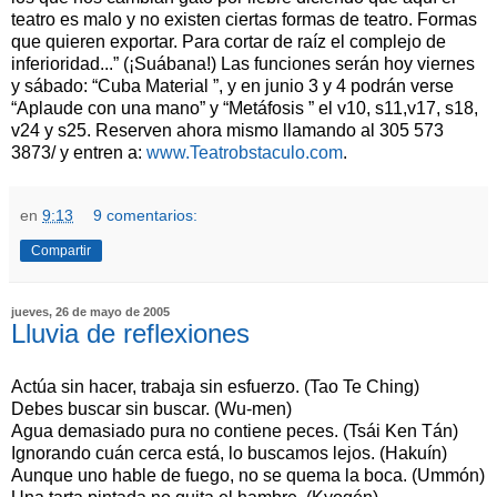
teatro es malo y no existen ciertas formas de teatro. Formas
que quieren exportar. Para cortar de raíz el complejo de
inferioridad...” (¡Suábana!) Las funciones serán hoy viernes
y sábado: “Cuba Material ”, y en junio 3 y 4 podrán verse
“Aplaude con una mano” y “Metáfosis ” el v10, s11,v17, s18,
v24 y s25. Reserven ahora mismo llamando al 305 573
3873/ y entren a:
www.Teatrobstaculo.com
.
en
9:13
9 comentarios:
Compartir
jueves, 26 de mayo de 2005
Lluvia de reflexiones
Actúa sin hacer, trabaja sin esfuerzo. (Tao Te Ching)
Debes buscar sin buscar. (Wu-men)
Agua demasiado pura no contiene peces. (Tsái Ken Tán)
Ignorando cuán cerca está, lo buscamos lejos. (Hakuín)
Aunque uno hable de fuego, no se quema la boca. (Ummón)