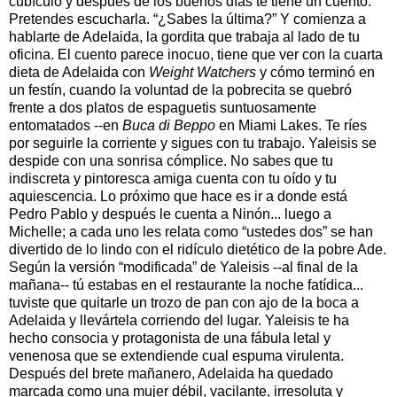
cubículo y después de los buenos días te tiene un cuento.
Pretendes escucharla. “¿Sabes la última?” Y comienza a
hablarte de Adelaida, la gordita que trabaja al lado de tu
oficina. El cuento parece inocuo, tiene que ver con la cuarta
dieta de Adelaida con
Weight
Watchers
y cómo terminó en
un festín, cuando la voluntad de la pobrecita se quebró
frente a dos platos de espaguetis suntuosamente
entomatados --en
Buca di Beppo
en Miami Lakes. Te ríes
por seguirle la corriente y sigues con tu trabajo. Yaleisis se
despide con una sonrisa cómplice. No sabes que tu
indiscreta y pintoresca amiga cuenta con tu oído y tu
aquiescencia. Lo próximo que hace es ir a donde está
Pedro Pablo y después le cuenta a Ninón... luego a
Michelle; a cada uno les relata como “ustedes dos” se han
divertido de lo lindo con el ridículo dietético de la pobre Ade.
Según la versión “modificada” de Yaleisis --al final de la
mañana-- tú estabas en el restaurante la noche fatídica...
tuviste que quitarle un trozo de pan con ajo de la boca a
Adelaida y llevártela corriendo del lugar. Yaleisis te ha
hecho consocia y protagonista de una fábula letal y
venenosa que se extendiende cual espuma virulenta.
Después del brete mañanero, Adelaida ha quedado
marcada como una mujer débil, vacilante, irresoluta y