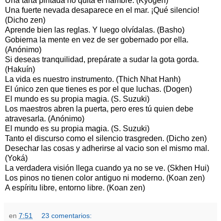
Una tarta pintada no quita el hambre. (Kyogén)
Una fuerte nevada desaparece en el mar. ¡Qué silencio!
(Dicho zen)
Aprende bien las reglas. Y luego olvídalas. (Basho)
Gobierna la mente en vez de ser gobernado por ella.
(Anónimo)
Si deseas tranquilidad, prepárate a sudar la gota gorda.
(Hakuín)
La vida es nuestro instrumento. (Thich Nhat Hanh)
El único zen que tienes es por el que luchas. (Dogen)
El mundo es su propia magia. (S. Suzuki)
Los maestros abren la puerta, pero eres tú quien debe
atravesarla. (Anónimo)
El mundo es su propia magia. (S. Suzuki)
Tanto el discurso como el silencio trasgreden. (Dicho zen)
Desechar las cosas y adherirse al vacio son el mismo mal.
(Yoká)
La verdadera visión llega cuando ya no se ve. (Skhen Hui)
Los pinos no tienen color antiguo ni moderno. (Koan zen)
A espíritu libre, entorno libre. (Koan zen)
en
7:51
23 comentarios: