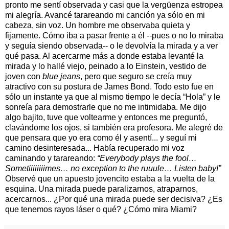
pronto me sentí observada y casi que la vergüenza estropea
mi alegría. Avancé tarareando mi canción ya sólo en mi
cabeza, sin voz. Un hombre me observaba quieta y
fijamente. Cómo iba a pasar frente a él --pues o no lo miraba
y seguía siendo observada-- o le devolvía la mirada y a ver
qué pasa. Al acercarme más a donde estaba levanté la
mirada y lo hallé viejo, peinado a lo Einstein, vestido de
joven con
blue jeans
, pero que seguro se creía muy
atractivo con su postura de James Bond. Todo esto fue en
sólo un instante ya que al mismo tiempo le decía “Hola” y le
sonreía para demostrarle que no me intimidaba. Me dijo
algo bajito, tuve que voltearme y entonces me preguntó,
clavándome los ojos, si también era profesora. Me alegré de
que pensara que yo era como él y asentí... y seguí mi
camino desinteresada... Había recuperado mi voz
caminando y tarareando:
“Everybody plays the fool…
Sometiiiiiiiimes… no exception to the ruuule… Listen baby!”
Observé que un apuesto jovencito estaba a la vuelta de la
esquina. Una mirada puede paralizarnos, atraparnos,
acercarnos... ¿Por qué una mirada puede ser decisiva? ¿Es
que tenemos rayos láser o qué? ¿Cómo mira Miami?