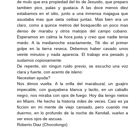
de mulo que era propiedad del tio de Jesusito, que preparo
tambien pico, palas y guataca. A las doce menos diez
estabamos en el sitio, junto a una inmensa majagua que
asustaba mas que sieta ceibas juntas. Mas bien era un
claro, como a quince metros del bosquecillo un poco mas
denso de marabu y otros matojos del campo cubano.
Esperamos en calma la hora justa y creo que nadie tenia
miedo. A la medianoche exactamente, Titi dio el primer
golpe en la tierra reseca. Debemos haber cavado unos
veinte minutos y nada aparecia. El trabajo era pesado y
sudamos copiosamente.
De repente, sin ningun ruido previo, se escucho una voz
clara y fuerte, con acento de isleno:
Necesitan ayuda?
Nos dimos vuelta. A la orilla del marabuzal, un guajiro
impecable, con guayabera blanca y lacito, en un caballo
negro, nos miraba con ojos de fuego. Hoy dia tengo nietos
en Miami. He hecho la historia miles de veces. Casi es ya
ficcion en mi mente de viejo cansado, pero cuando me
duermo, en lo profundo de la noche de Kendall, vuelvo a
ver esos ojos de ascuas.
Roberto Diaz (Chocolongo)