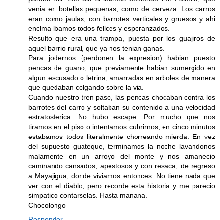
venia en botellas pequenas, como de cerveza. Los carros
eran como jaulas, con barrotes verticales y gruesos y ahi
encima ibamos todos felices y esperanzados.
Resulto que era una trampa, puesta por los guajiros de
aquel barrio rural, que ya nos tenian ganas.
Para jodernos (perdonen la expresion) habian puesto
pencas de guano, que previamente habian sumergido en
algun escusado o letrina, amarradas en arboles de manera
que quedaban colgando sobre la via.
Cuando nuestro tren paso, las pencas chocaban contra los
barrotes del carro y soltaban su contenido a una velocidad
estratosferica. No hubo escape. Por mucho que nos
tiramos en el piso o intentamos cubrirnos, en cinco minutos
estabamos todos literalmente chorreando mierda. En vez
del supuesto guateque, terminamos la noche lavandonos
malamente en un arroyo del monte y nos amanecio
caminando cansados, apestosos y con resaca, de regreso
a Mayajigua, donde viviamos entonces. No tiene nada que
ver con el diablo, pero recorde esta historia y me parecio
simpatico contarselas. Hasta manana.
Chocolongo
Responder