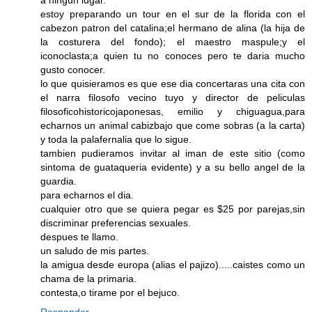
a ningun lugar.
estoy preparando un tour en el sur de la florida con el
cabezon patron del catalina;el hermano de alina (la hija de
la costurera del fondo); el maestro maspule;y el
iconoclasta;a quien tu no conoces pero te daria mucho
gusto conocer.
lo que quisieramos es que ese dia concertaras una cita con
el narra filosofo vecino tuyo y director de peliculas
filosoficohistoricojaponesas, emilio y chiguagua,para
echarnos un animal cabizbajo que come sobras (a la carta)
y toda la palafernalia que lo sigue.
tambien pudieramos invitar al iman de este sitio (como
sintoma de guataqueria evidente) y a su bello angel de la
guardia.
para echarnos el dia.
cualquier otro que se quiera pegar es $25 por parejas,sin
discriminar preferencias sexuales.
despues te llamo.
un saludo de mis partes.
la amigua desde europa (alias el pajizo).....caistes como un
chama de la primaria.
contesta,o tirame por el bejuco.