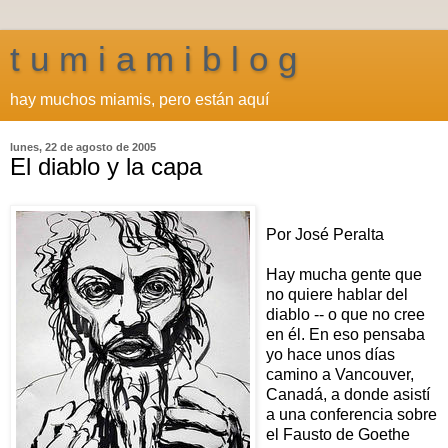
t u m i a m i b l o g
hay muchos miamis, pero están aquí
lunes, 22 de agosto de 2005
El diablo y la capa
Por José Peralta
Hay mucha gente que
no quiere hablar del
diablo -- o que no cree
en él. En eso pensaba
yo hace unos días
camino a Vancouver,
Canadá, a donde asistí
a una conferencia sobre
el Fausto de Goethe