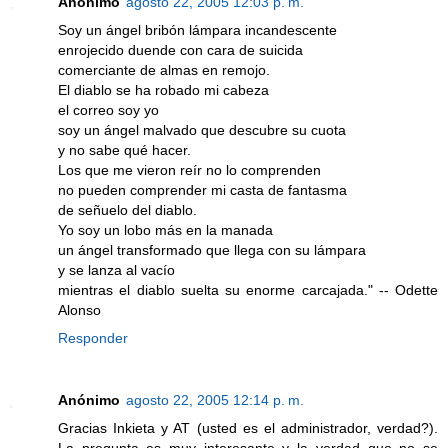
Anónimo
agosto 22, 2005 12:03 p. m.
Soy un ángel bribón lámpara incandescente
enrojecido duende con cara de suicida
comerciante de almas en remojo.
El diablo se ha robado mi cabeza
el correo soy yo
soy un ángel malvado que descubre su cuota
y no sabe qué hacer.
Los que me vieron reír no lo comprenden
no pueden comprender mi casta de fantasma
de señuelo del diablo.
Yo soy un lobo más en la manada
un ángel transformado que llega con su lámpara
y se lanza al vacío
mientras el diablo suelta su enorme carcajada." -- Odette
Alonso
Responder
Anónimo
agosto 22, 2005 12:14 p. m.
Gracias Inkieta y AT (usted es el administrador, verdad?).
La pregunta es muy interesante y la verdad que no se