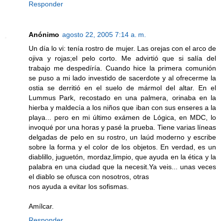
Responder
Anónimo
agosto 22, 2005 7:14 a. m.
Un día lo vi: tenía rostro de mujer. Las orejas con el arco de
ojiva y rojas;el pelo corto. Me advirtió que si salía del
trabajo me despedíría. Cuando hice la primera comunión
se puso a mi lado investido de sacerdote y al ofrecerme la
ostia se derritió en el suelo de mármol del altar. En el
Lummus Park, recostado en una palmera, orinaba en la
hierba y maldecía a los niños que iban con sus enseres a la
playa... pero en mi último exámen de Lógica, en MDC, lo
invoqué por una horas y pasé la prueba. Tiene varias líneas
delgadas de pelo en su rostro, un laúd moderno y escribe
sobre la forma y el color de los objetos. En verdad, es un
diablillo, juguetón, mordaz,limpio, que ayuda en la ética y la
palabra en una ciudad que la necesit.Ya veis... unas veces
el diablo se ofusca con nosotros, otras
nos ayuda a evitar los sofismas.
Amílcar.
Responder