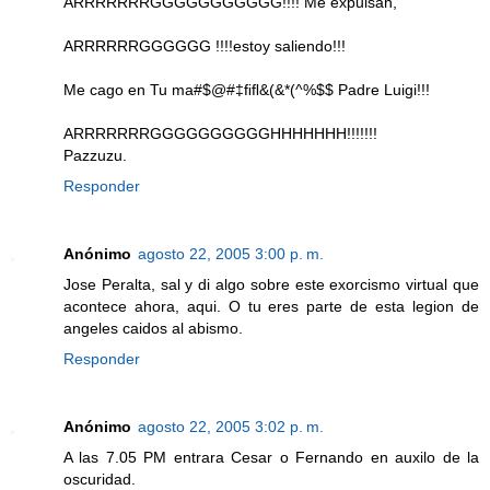
ARRRRRRRGGGGGGGGGGG!!!! Me expulsan,
ARRRRRRGGGGGG !!!!estoy saliendo!!!
Me cago en Tu ma#$@#‡ﬁﬂ&(&*(^%$$ Padre Luigi!!!
ARRRRRRRGGGGGGGGGGHHHHHHH!!!!!!!
Pazzuzu.
Responder
Anónimo
agosto 22, 2005 3:00 p. m.
Jose Peralta, sal y di algo sobre este exorcismo virtual que
acontece ahora, aqui. O tu eres parte de esta legion de
angeles caidos al abismo.
Responder
Anónimo
agosto 22, 2005 3:02 p. m.
A las 7.05 PM entrara Cesar o Fernando en auxilo de la
oscuridad.