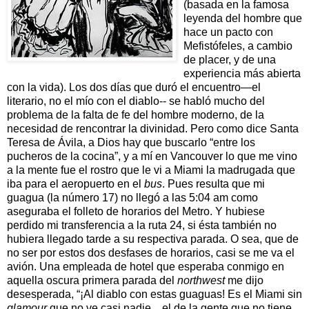
(basada en la famosa
leyenda del hombre que
hace un pacto con
Mefistófeles, a cambio
de placer, y de una
experiencia más abierta
con la vida). Los dos días que duró el encuentro—el
literario, no el mío con el diablo-- se habló mucho del
problema de la falta de fe del hombre moderno, de la
necesidad de rencontrar la divinidad. Pero como dice Santa
Teresa de Ávila, a Dios hay que buscarlo “entre los
pucheros de la cocina”, y a mí en Vancouver lo que me vino
a la mente fue el rostro que le vi a Miami la madrugada que
iba para el aeropuerto en el
bus
. Pues resulta que mi
guagua (la número 17) no llegó a las 5:04 am como
aseguraba el folleto de horarios del Metro. Y hubiese
perdido mi transferencia a la ruta 24, si ésta también no
hubiera llegado tarde a su respectiva parada. O sea, que de
no ser por estos dos desfases de horarios, casi se me va el
avión. Una empleada de hotel que esperaba conmigo en
aquella oscura primera parada del
northwest
me dijo
desesperada, “¡Al diablo con estas guaguas! Es el Miami sin
glamour
que no ve casi nadie... el de la gente que no tiene