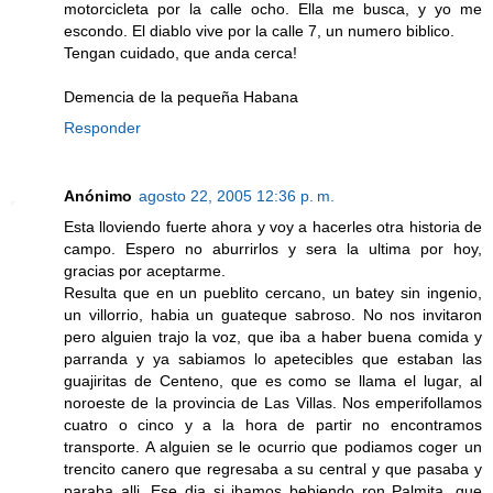
motorcicleta por la calle ocho. Ella me busca, y yo me
escondo. El diablo vive por la calle 7, un numero biblico.
Tengan cuidado, que anda cerca!
Demencia de la pequeña Habana
Responder
Anónimo
agosto 22, 2005 12:36 p. m.
Esta lloviendo fuerte ahora y voy a hacerles otra historia de
campo. Espero no aburrirlos y sera la ultima por hoy,
gracias por aceptarme.
Resulta que en un pueblito cercano, un batey sin ingenio,
un villorrio, habia un guateque sabroso. No nos invitaron
pero alguien trajo la voz, que iba a haber buena comida y
parranda y ya sabiamos lo apetecibles que estaban las
guajiritas de Centeno, que es como se llama el lugar, al
noroeste de la provincia de Las Villas. Nos emperifollamos
cuatro o cinco y a la hora de partir no encontramos
transporte. A alguien se le ocurrio que podiamos coger un
trencito canero que regresaba a su central y que pasaba y
paraba alli. Ese dia si ibamos bebiendo ron Palmita, que