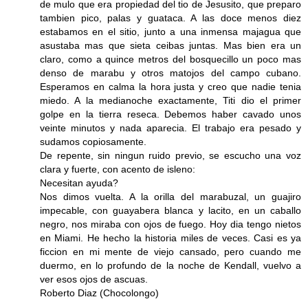
de mulo que era propiedad del tio de Jesusito, que preparo
tambien pico, palas y guataca. A las doce menos diez
estabamos en el sitio, junto a una inmensa majagua que
asustaba mas que sieta ceibas juntas. Mas bien era un
claro, como a quince metros del bosquecillo un poco mas
denso de marabu y otros matojos del campo cubano.
Esperamos en calma la hora justa y creo que nadie tenia
miedo. A la medianoche exactamente, Titi dio el primer
golpe en la tierra reseca. Debemos haber cavado unos
veinte minutos y nada aparecia. El trabajo era pesado y
sudamos copiosamente.
De repente, sin ningun ruido previo, se escucho una voz
clara y fuerte, con acento de isleno:
Necesitan ayuda?
Nos dimos vuelta. A la orilla del marabuzal, un guajiro
impecable, con guayabera blanca y lacito, en un caballo
negro, nos miraba con ojos de fuego. Hoy dia tengo nietos
en Miami. He hecho la historia miles de veces. Casi es ya
ficcion en mi mente de viejo cansado, pero cuando me
duermo, en lo profundo de la noche de Kendall, vuelvo a
ver esos ojos de ascuas.
Roberto Diaz (Chocolongo)