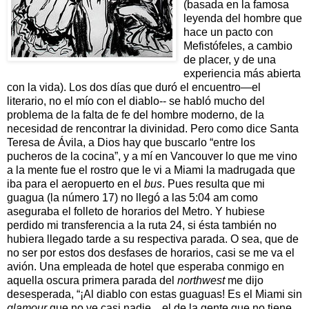
(basada en la famosa
leyenda del hombre que
hace un pacto con
Mefistófeles, a cambio
de placer, y de una
experiencia más abierta
con la vida). Los dos días que duró el encuentro—el
literario, no el mío con el diablo-- se habló mucho del
problema de la falta de fe del hombre moderno, de la
necesidad de rencontrar la divinidad. Pero como dice Santa
Teresa de Ávila, a Dios hay que buscarlo “entre los
pucheros de la cocina”, y a mí en Vancouver lo que me vino
a la mente fue el rostro que le vi a Miami la madrugada que
iba para el aeropuerto en el
bus
. Pues resulta que mi
guagua (la número 17) no llegó a las 5:04 am como
aseguraba el folleto de horarios del Metro. Y hubiese
perdido mi transferencia a la ruta 24, si ésta también no
hubiera llegado tarde a su respectiva parada. O sea, que de
no ser por estos dos desfases de horarios, casi se me va el
avión. Una empleada de hotel que esperaba conmigo en
aquella oscura primera parada del
northwest
me dijo
desesperada, “¡Al diablo con estas guaguas! Es el Miami sin
glamour
que no ve casi nadie... el de la gente que no tiene