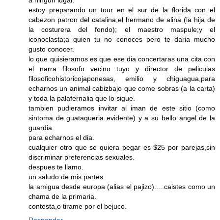
a ningun lugar.
estoy preparando un tour en el sur de la florida con el
cabezon patron del catalina;el hermano de alina (la hija de
la costurera del fondo); el maestro maspule;y el
iconoclasta;a quien tu no conoces pero te daria mucho
gusto conocer.
lo que quisieramos es que ese dia concertaras una cita con
el narra filosofo vecino tuyo y director de peliculas
filosoficohistoricojaponesas, emilio y chiguagua,para
echarnos un animal cabizbajo que come sobras (a la carta)
y toda la palafernalia que lo sigue.
tambien pudieramos invitar al iman de este sitio (como
sintoma de guataqueria evidente) y a su bello angel de la
guardia.
para echarnos el dia.
cualquier otro que se quiera pegar es $25 por parejas,sin
discriminar preferencias sexuales.
despues te llamo.
un saludo de mis partes.
la amigua desde europa (alias el pajizo).....caistes como un
chama de la primaria.
contesta,o tirame por el bejuco.