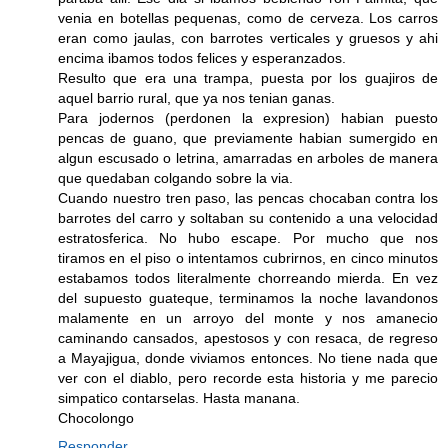
venia en botellas pequenas, como de cerveza. Los carros
eran como jaulas, con barrotes verticales y gruesos y ahi
encima ibamos todos felices y esperanzados.
Resulto que era una trampa, puesta por los guajiros de
aquel barrio rural, que ya nos tenian ganas.
Para jodernos (perdonen la expresion) habian puesto
pencas de guano, que previamente habian sumergido en
algun escusado o letrina, amarradas en arboles de manera
que quedaban colgando sobre la via.
Cuando nuestro tren paso, las pencas chocaban contra los
barrotes del carro y soltaban su contenido a una velocidad
estratosferica. No hubo escape. Por mucho que nos
tiramos en el piso o intentamos cubrirnos, en cinco minutos
estabamos todos literalmente chorreando mierda. En vez
del supuesto guateque, terminamos la noche lavandonos
malamente en un arroyo del monte y nos amanecio
caminando cansados, apestosos y con resaca, de regreso
a Mayajigua, donde viviamos entonces. No tiene nada que
ver con el diablo, pero recorde esta historia y me parecio
simpatico contarselas. Hasta manana.
Chocolongo
Responder