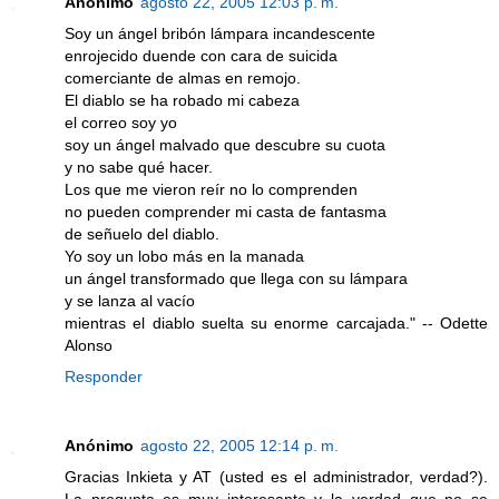
Anónimo
agosto 22, 2005 12:03 p. m.
Soy un ángel bribón lámpara incandescente
enrojecido duende con cara de suicida
comerciante de almas en remojo.
El diablo se ha robado mi cabeza
el correo soy yo
soy un ángel malvado que descubre su cuota
y no sabe qué hacer.
Los que me vieron reír no lo comprenden
no pueden comprender mi casta de fantasma
de señuelo del diablo.
Yo soy un lobo más en la manada
un ángel transformado que llega con su lámpara
y se lanza al vacío
mientras el diablo suelta su enorme carcajada." -- Odette
Alonso
Responder
Anónimo
agosto 22, 2005 12:14 p. m.
Gracias Inkieta y AT (usted es el administrador, verdad?).
La pregunta es muy interesante y la verdad que no se