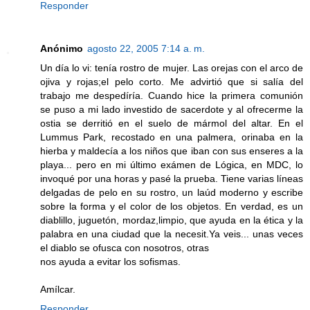
Responder
Anónimo
agosto 22, 2005 7:14 a. m.
Un día lo vi: tenía rostro de mujer. Las orejas con el arco de
ojiva y rojas;el pelo corto. Me advirtió que si salía del
trabajo me despedíría. Cuando hice la primera comunión
se puso a mi lado investido de sacerdote y al ofrecerme la
ostia se derritió en el suelo de mármol del altar. En el
Lummus Park, recostado en una palmera, orinaba en la
hierba y maldecía a los niños que iban con sus enseres a la
playa... pero en mi último exámen de Lógica, en MDC, lo
invoqué por una horas y pasé la prueba. Tiene varias líneas
delgadas de pelo en su rostro, un laúd moderno y escribe
sobre la forma y el color de los objetos. En verdad, es un
diablillo, juguetón, mordaz,limpio, que ayuda en la ética y la
palabra en una ciudad que la necesit.Ya veis... unas veces
el diablo se ofusca con nosotros, otras
nos ayuda a evitar los sofismas.
Amílcar.
Responder