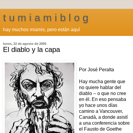
t u m i a m i b l o g
hay muchos miamis, pero están aquí
lunes, 22 de agosto de 2005
El diablo y la capa
Por José Peralta
Hay mucha gente que
no quiere hablar del
diablo -- o que no cree
en él. En eso pensaba
yo hace unos días
camino a Vancouver,
Canadá, a donde asistí
a una conferencia sobre
el Fausto de Goethe