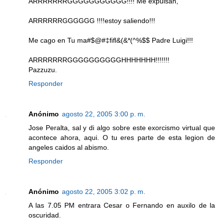
ARRRRRRRGGGGGGGGGGG!!!! Me expulsan,
ARRRRRRGGGGGG !!!!estoy saliendo!!!
Me cago en Tu ma#$@#‡ﬁﬂ&(&*(^%$$ Padre Luigi!!!
ARRRRRRRGGGGGGGGGGHHHHHHH!!!!!!!
Pazzuzu.
Responder
Anónimo
agosto 22, 2005 3:00 p. m.
Jose Peralta, sal y di algo sobre este exorcismo virtual que
acontece ahora, aqui. O tu eres parte de esta legion de
angeles caidos al abismo.
Responder
Anónimo
agosto 22, 2005 3:02 p. m.
A las 7.05 PM entrara Cesar o Fernando en auxilo de la
oscuridad.