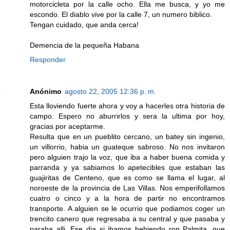
motorcicleta por la calle ocho. Ella me busca, y yo me
escondo. El diablo vive por la calle 7, un numero biblico.
Tengan cuidado, que anda cerca!
Demencia de la pequeña Habana
Responder
Anónimo
agosto 22, 2005 12:36 p. m.
Esta lloviendo fuerte ahora y voy a hacerles otra historia de
campo. Espero no aburrirlos y sera la ultima por hoy,
gracias por aceptarme.
Resulta que en un pueblito cercano, un batey sin ingenio,
un villorrio, habia un guateque sabroso. No nos invitaron
pero alguien trajo la voz, que iba a haber buena comida y
parranda y ya sabiamos lo apetecibles que estaban las
guajiritas de Centeno, que es como se llama el lugar, al
noroeste de la provincia de Las Villas. Nos emperifollamos
cuatro o cinco y a la hora de partir no encontramos
transporte. A alguien se le ocurrio que podiamos coger un
trencito canero que regresaba a su central y que pasaba y
paraba alli. Ese dia si ibamos bebiendo ron Palmita, que