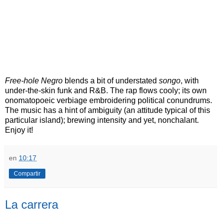
Free-hole Negro
blends a bit of understated
songo
, with
under-the-skin funk and R&B. The rap flows cooly; its own
onomatopoeic verbiage embroidering political conundrums.
The music has a hint of ambiguity (an attitude typical of this
particular island); brewing intensity and yet, nonchalant.
Enjoy it!
en
10:17
Compartir
La carrera