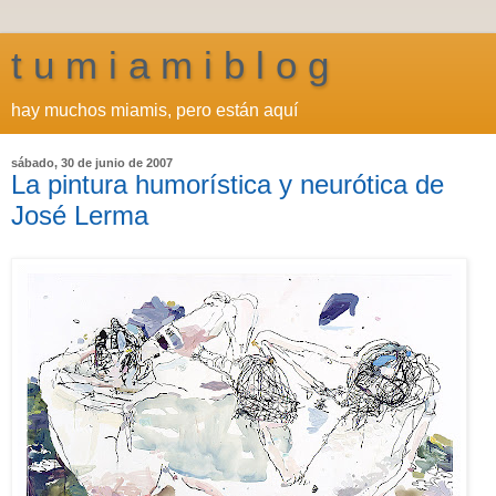
t u m i a m i b l o g
hay muchos miamis, pero están aquí
sábado, 30 de junio de 2007
La pintura humorística y neurótica de
José Lerma