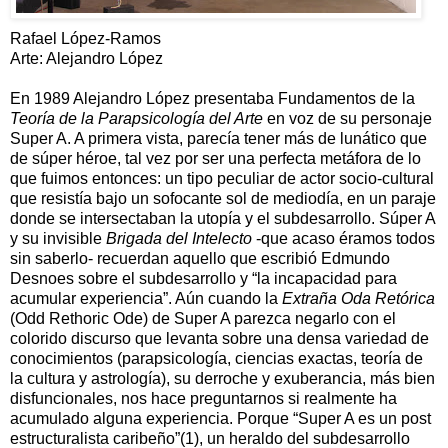
Rafael López-Ramos
Arte: Alejandro López
En 1989 Alejandro López presentaba Fundamentos de la
Teoría de la Parapsicología del Arte
en voz de su personaje
Super A. A primera vista, parecía tener más de lunático que
de súper héroe, tal vez por ser una perfecta metáfora de lo
que fuimos entonces: un tipo peculiar de actor socio-cultural
que resistía bajo un sofocante sol de mediodía, en un paraje
donde se intersectaban la utopía y el subdesarrollo. Súper A
y su invisible
Brigada del Intelecto
-que acaso éramos todos
sin saberlo- recuerdan aquello que escribió Edmundo
Desnoes sobre el subdesarrollo y “la incapacidad para
acumular experiencia”. Aún cuando la
Extraña Oda Retórica
(Odd Rethoric Ode) de Super A parezca negarlo con el
colorido discurso que levanta sobre una densa variedad de
conocimientos (parapsicología, ciencias exactas, teoría de
la cultura y astrología), su derroche y exuberancia, más bien
disfuncionales, nos hace preguntarnos si realmente ha
acumulado alguna experiencia. Porque “Super A es un post
estructuralista caribeño”(1), un heraldo del subdesarrollo