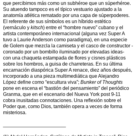
que percibimos más como un subhéroe que un súperhéroe.
Su atuendo tampoco es el típico vestuario ajustado a la
anatomía atlética rematado por una capa de súperpoderes.
El referente de sus símbolos es un híbrido estético
(vernáculo y
kitsch
) entre el “hombre nuevo” cubano y el
artista contemporáneo internacional (alguna vez Super A
tuvo a Laurie Anderson como paradigma), en una especie
de Golem que mezcla la camiseta y el casco de constructor -
coronado por un bombillo iluminado por elevadas ideas-
con una chaqueta estampada de flores y cisnes plásticos
sobre los hombros, a guisa de charreteras. En su última
encarnación diaspórica Super A renace, diez años después,
incorporado a una pieza multimediática que Alejandro
López define como “escultura viva”;
Bunker of Thoughts
pone en escena el “bastión del pensamiento” del periódico
Granma, que en el escenario del Nueva York post 9-11
cobra inusitadas connotaciones. Una reflexión sobre el
Poder que, como Dios, también opera a veces de forma
misteriosa.
_______________________