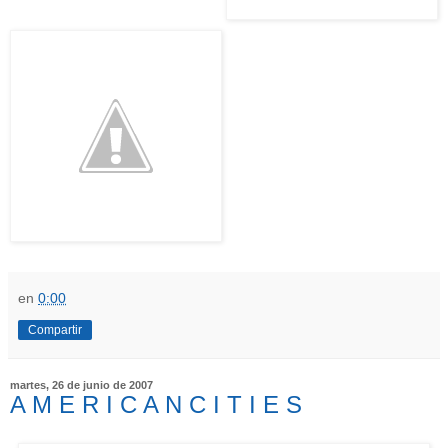
en
0:00
Compartir
martes, 26 de junio de 2007
A M E R I C A N C I T I E S