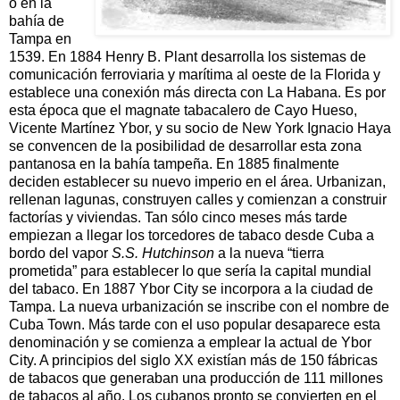
ó en la
bahía de
Tampa en
1539. En 1884 Henry B. Plant desarrolla los sistemas de
comunicación ferroviaria y marítima al oeste de la Florida y
establece una conexión más directa con La Habana. Es por
esta época que el magnate tabacalero de Cayo Hueso,
Vicente Martínez Ybor, y su socio de New York Ignacio Haya
se convencen de la posibilidad de desarrollar esta zona
pantanosa en la bahía tampeña. En 1885 finalmente
deciden establecer su nuevo imperio en el área. Urbanizan,
rellenan lagunas, construyen calles y comienzan a construir
factorías y viviendas. Tan sólo cinco meses más tarde
empiezan a llegar los torcedores de tabaco desde Cuba a
bordo del vapor
S.S. Hutchinson
a la nueva “tierra
prometida” para establecer lo que sería la capital mundial
del tabaco. En 1887 Ybor City se incorpora a la ciudad de
Tampa. La nueva urbanización se inscribe con el nombre de
Cuba Town. Más tarde con el uso popular desaparece esta
denominación y se comienza a emplear la actual de Ybor
City. A principios del siglo XX existían más de 150 fábricas
de tabacos que generaban una producción de 111 millones
de tabacos al año. Los cubanos pronto se convierten en el