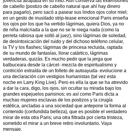
jovencita atrapada en su mito. Aún conserva las extensiones
de cabello (postizo de cabello natural que ahí hay dinero
para pagarlo), pero sacó a pasear sus lindos ojos color miel;
en un gesto de inusitado strip-tease emocional Paris enseña
los ojos por los que ha vertido lágrimas, quiera Dios, ya no
de niña malcriada a la que no se le niega nada (como la
perreta rabiosa que soltó al juez), sino lágrimas de soledad,
de desintoxicación del ruido y del dichoso teléfono celular,
la TV y los flashes; lágrimas de princesa recluida, raptada
de su mundo de fantasías, llorar catártico, lágrimas
verdaderas, quizás. Es mucho pedir que la jerga que
balbuceara desde la cárcel- mezcla de espiritualismo y
contrición extraída de un folleto de autoayuda- evolucione a
una declaración con vestigios humanistas (tal vez esta
noche en Larry King Live). Pero es ella la que se ha atrevido
a dar la cara, digo, los ojos, sin ocultar su mirada bajo los
grandes espejuelos parisinos; es así como Paris dicta a
muchas mujeres esclavas de los postizos y la cirugía
estética, ancladas a una sociedad que antepone la forma al
contenido (confundida belleza), que es posible el verdadero
mirar de esta otra Paris; una otra filtrada por cierta tristeza,
sometido el mirar a un breve retiro involuntario. Vaya
mensaje.