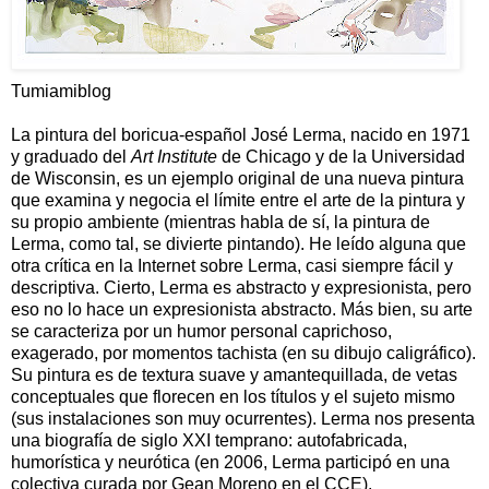
Tumiamiblog
La pintura del boricua-español José Lerma, nacido en 1971
y graduado del
Art Institute
de Chicago y de la Universidad
de Wisconsin, es un ejemplo original de una nueva pintura
que examina y negocia el límite entre el arte de la pintura y
su propio ambiente (mientras habla de sí, la pintura de
Lerma, como tal, se divierte pintando). He leído alguna que
otra crítica en la Internet sobre Lerma, casi siempre fácil y
descriptiva. Cierto, Lerma es abstracto y expresionista, pero
eso no lo hace un expresionista abstracto. Más bien, su arte
se caracteriza por un humor personal caprichoso,
exagerado, por momentos tachista (en su dibujo caligráfico).
Su pintura es de textura suave y amantequillada, de vetas
conceptuales que florecen en los títulos y el sujeto mismo
(sus instalaciones son muy ocurrentes). Lerma nos presenta
una biografía de siglo XXI temprano: autofabricada,
humorística y neurótica (en 2006, Lerma participó en una
colectiva curada por Gean Moreno en el CCE).