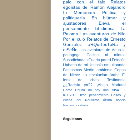
palo con el falo
Relatos
egoístas de Ramón Alejandro
In Memoriam
Política y
politiquería
En blúmer y
ajustadores
Eleva el
pensamiento
Libidinosa
La
Paloma
Las aventuras de Nilo
Por el culo
Relatos de Ernesto
González
aRQuiTecTuRa y
diSeÑo
Las aventuras de Adua la
pedagoga
Cocina al minuto
Susodichadas
Cuarta pared
Fetecún
Habana de mi fantasía
om ulloando
Fantasmas
Medio ambiente
Copos
de Nieve
La revolución árabe
El
lente de Ichaso
Testimonio
¿¿Racista yo??
¡Abajo Maduro!
Como Chuna no hay dos
VIVA EL
KITSCH
Dime pensamiento
Casos y
cosas del Raulismo
última noticia
Racismo castrista
Seguidores