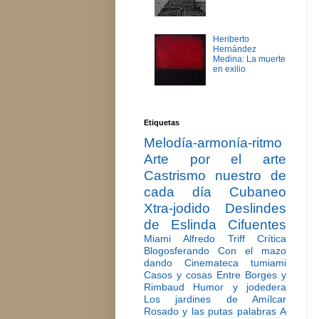
Heriberto
Hernández
Medina: La muerte
en exilio
Etiquetas
Melodía-armonía-ritmo
Arte por el arte
Castrismo nuestro de
cada día
Cubaneo
Xtra-jodido
Deslindes
de Eslinda Cifuentes
Miami
Alfredo Triff
Crítica
Blogosferando
Con el mazo
dando
Cinemateca tumiami
Casos y cosas
Entre Borges y
Rimbaud
Humor y jodedera
Los jardines de Amílcar
Rosado y las putas palabras
A