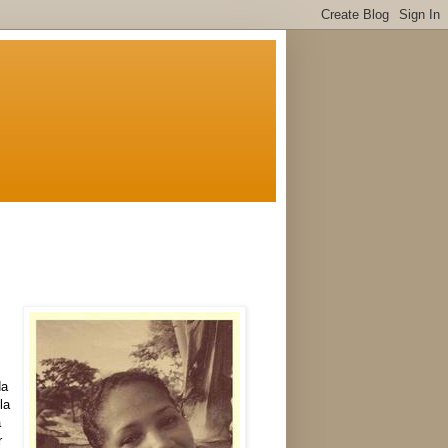
da
la
a
r