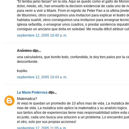
"El temba jamo faisan" en la isla. Aqui se quedo como el gallo de Moron.
dolor, miedo, etc, han envuelto la decision existencial de cada uno de 
para venir a vivir a Miami. From el nignito de Peter Pan a la ultima jine
de tiburones, otros conseguimos una invitacion para explicar el teatro
hablaba suahili, otros conseguimos una invitacion para ensegnar tec
iglesia sefardita, o ensegnar unos cuadros, o prestar asistencia siquia
consiguio un anciano que dolia en soledad. Me resulta dificil atribuir c
septiembre 12, 2005 10:40 a. m.
Anónimo dijo...
una calculadora, que bonito todo, confundida, le doy tres palos por la c
desconfunde.
kupiku
septiembre 12, 2005 10:43 a. m.
La Mano Poderosa
dijo...
Matematica?
Al viejo le quedan un promedio de 10 años mas de vida. La mulatica de
mas de vida. La mulatica solo aplico la matematica y su analisis logico.
sus tantos años de experiencias tiene mas responsabilidad sobre esta d
es justo, cada uno busca una solucion a un problema. Lo encuentro just
el otro, solo por sus propias acciones!
septiembre 12, 2005 11:05 a. m.