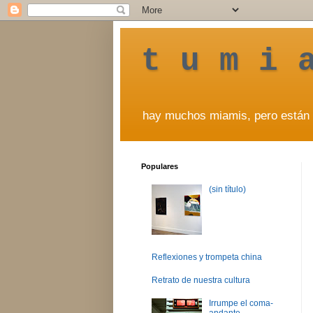
t u m i 
hay muchos miamis, pero están 
Populares
(sin título)
Reflexiones y trompeta china
Retrato de nuestra cultura
Irrumpe el coma-
andante