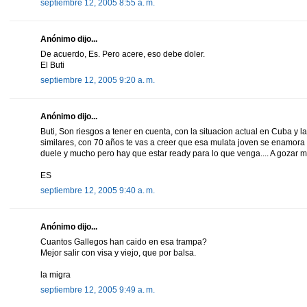
septiembre 12, 2005 8:55 a. m.
Anónimo dijo...
De acuerdo, Es. Pero acere, eso debe doler.
El Buti
septiembre 12, 2005 9:20 a. m.
Anónimo dijo...
Buti, Son riesgos a tener en cuenta, con la situacion actual en Cuba y l
similares, con 70 años te vas a creer que esa mulata joven se enamora
duele y mucho pero hay que estar ready para lo que venga.... A gozar mie
ES
septiembre 12, 2005 9:40 a. m.
Anónimo dijo...
Cuantos Gallegos han caido en esa trampa?
Mejor salir con visa y viejo, que por balsa.
la migra
septiembre 12, 2005 9:49 a. m.