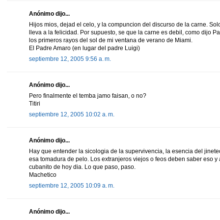
Anónimo dijo...
Hijos mios, dejad el celo, y la compuncion del discurso de la carne. Sol
lleva a la felicidad. Por supuesto, se que la carne es debil, como dijo P
los primeros rayos del sol de mi ventana de verano de Miami.
El Padre Amaro (en lugar del padre Luigi)
septiembre 12, 2005 9:56 a. m.
Anónimo dijo...
Pero finalmente el temba jamo faisan, o no?
Titiri
septiembre 12, 2005 10:02 a. m.
Anónimo dijo...
Hay que entender la sicologia de la supervivencia, la esencia del jinete
esa tomadura de pelo. Los extranjeros viejos o feos deben saber eso y
cubanito de hoy dia. Lo que paso, paso.
Machetico
septiembre 12, 2005 10:09 a. m.
Anónimo dijo...