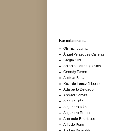
Han colaborado...
Ofill Echevarría
Ángel Velázquez Callejas
Sergio Giral
Antonio Correa Iglesias
Geandy Pavón
Amílcar Barca
Ricardo López (Llópiz)
Adalberto Delgado
Ahmed Gómez
Alen Lauzán
Alejandro Ríos
Alejandro Robles
Armando Rodríguez
Alfredo Pong
Andrés Reynaldo