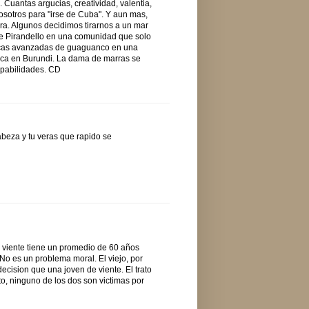
 Cuantas argucias, creatividad, valentia,
nosotros para "irse de Cuba". Y aun mas,
tera. Algunos decidimos tirarnos a un mar
 de Pirandello en una comunidad que solo
nicas avanzadas de guaguanco en una
trica en Burundi. La dama de marras se
ulpabilidades. CD
abeza y tu veras que rapido se
 viente tiene un promedio de 60 años
 No es un problema moral. El viejo, por
ecision que una joven de viente. El trato
o, ninguno de los dos son victimas por