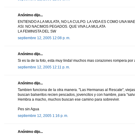
Anónimo dijo...
ENTIENDO A LA MULATA, NO LA CULPO. LA VIDA ES COMO UNA MAE
ASI. NO NACIMOS PEGADOS. QUE VIVA LA MULATA
LA FEMINISTA DEL SW
septiembre 12, 2005 12:08 p. m.
Anónimo dijo...
Si es la de la foto, esta muy linda! muchos mas corazones rompera por a
septiembre 12, 2005 12:11 p. m.
Anónimo dijo...
Tambien funciona de la otra manera. "Las Hermanas al Rescate", viejas 
buscan balseritos recien pescados, jovencitos y con hambre, para "salva
Hembra a macho, muchos buscan ese camino para sobrevivir.
Pes sin Agua
septiembre 12, 2005 1:16 p. m.
Anónimo dijo...