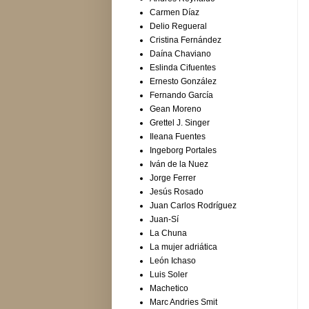
Carmen Díaz
Delio Regueral
Cristina Fernández
Daína Chaviano
Eslinda Cifuentes
Ernesto González
Fernando García
Gean Moreno
Grettel J. Singer
Ileana Fuentes
Ingeborg Portales
Iván de la Nuez
Jorge Ferrer
Jesús Rosado
Juan Carlos Rodríguez
Juan-Sí
La Chuna
La mujer adriática
León Ichaso
Luis Soler
Machetico
Marc Andries Smit