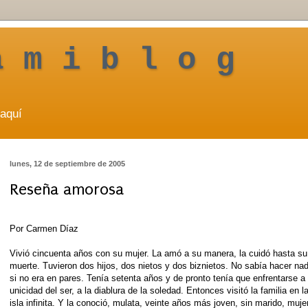
a m i b l o g
aquí
lunes, 12 de septiembre de 2005
Reseña amorosa
Por Carmen Díaz
Vivió cincuenta años con su mujer. La amó a su manera, la cuidó hasta su
muerte. Tuvieron dos hijos, dos nietos y dos biznietos. No sabía hacer na
si no era en pares. Tenía setenta años y de pronto tenía que enfrentarse a 
unicidad del ser, a la diablura de la soledad. Entonces visitó la familia en l
isla infinita. Y la conoció, mulata, veinte años más joven, sin marido, muje