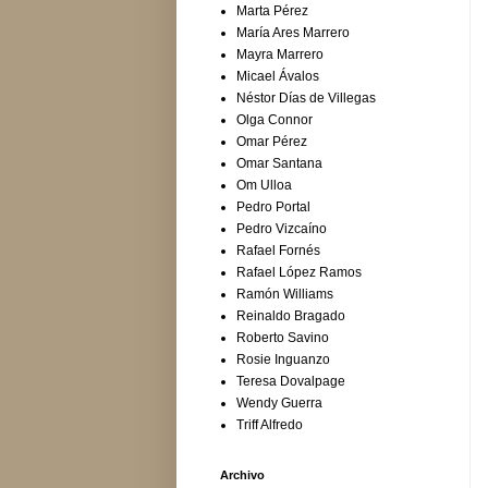
Marta Pérez
María Ares Marrero
Mayra Marrero
Micael Ávalos
Néstor Días de Villegas
Olga Connor
Omar Pérez
Omar Santana
Om Ulloa
Pedro Portal
Pedro Vizcaíno
Rafael Fornés
Rafael López Ramos
Ramón Williams
Reinaldo Bragado
Roberto Savino
Rosie Inguanzo
Teresa Dovalpage
Wendy Guerra
Triff Alfredo
Archivo