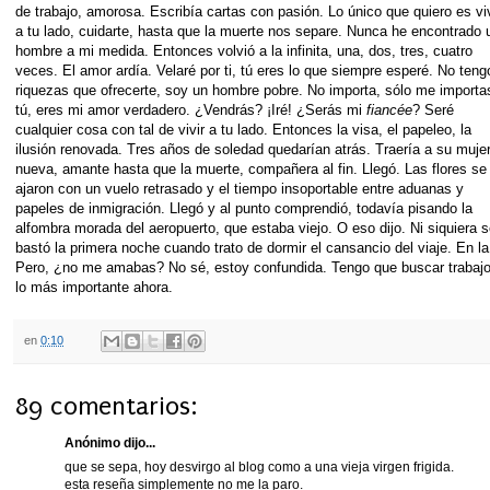
de trabajo, amorosa. Escribía cartas con pasión. Lo único que quiero es viv
a tu lado, cuidarte, hasta que la muerte nos separe. Nunca he encontrado 
hombre a mi medida. Entonces volvió a la infinita, una, dos, tres, cuatro
veces. El amor ardía. Velaré por ti, tú eres lo que siempre esperé. No teng
riquezas que ofrecerte, soy un hombre pobre. No importa, sólo me importa
tú, eres mi amor verdadero. ¿Vendrás? ¡Iré! ¿Serás mi
fiancée
? Seré
cualquier cosa con tal de vivir a tu lado. Entonces la visa, el papeleo, la
ilusión renovada. Tres años de soledad quedarían atrás. Traería a su muje
nueva, amante hasta que la muerte, compañera al fin. Llegó. Las flores se
ajaron con un vuelo retrasado y el tiempo insoportable entre aduanas y
papeles de inmigración. Llegó y al punto comprendió, todavía pisando la
alfombra morada del aeropuerto, que estaba viejo. O eso dijo. Ni siquiera 
bastó la primera noche cuando trato de dormir el cansancio del viaje. En la 
Pero, ¿no me amabas? No sé, estoy confundida. Tengo que buscar trabajo 
lo más importante ahora.
en
0:10
89 comentarios:
Anónimo dijo...
que se sepa, hoy desvirgo al blog como a una vieja virgen frigida.
esta reseña simplemente no me la paro.