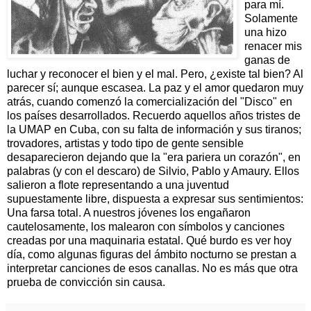
para mí.
Solamente
una hizo
renacer mis
ganas de
luchar y reconocer el bien y el mal. Pero, ¿existe tal bien? Al
parecer sí; aunque escasea. La paz y el amor quedaron muy
atrás, cuando comenzó la comercialización del "Disco" en
los países desarrollados. Recuerdo aquellos años tristes de
la UMAP en Cuba, con su falta de información y sus tiranos;
trovadores, artistas y todo tipo de gente sensible
desaparecieron dejando que la "era pariera un corazón", en
palabras (y con el descaro) de Silvio, Pablo y Amaury. Ellos
salieron a flote representando a una juventud
supuestamente libre, dispuesta a expresar sus sentimientos:
Una farsa total. A nuestros jóvenes los engañaron
cautelosamente, los malearon con símbolos y canciones
creadas por una maquinaria estatal. Qué burdo es ver hoy
día, como algunas figuras del ámbito nocturno se prestan a
interpretar canciones de esos canallas. No es más que otra
prueba de convicción sin causa.