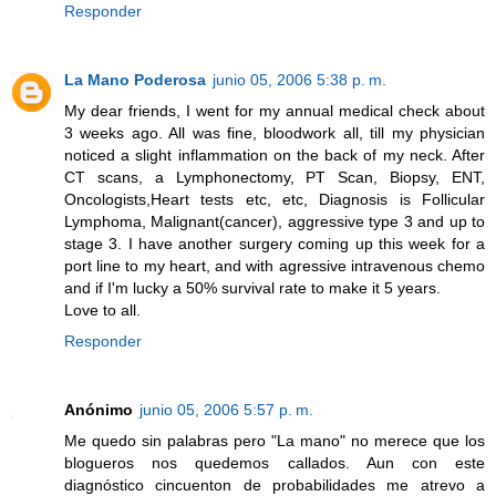
Responder
La Mano Poderosa
junio 05, 2006 5:38 p. m.
My dear friends, I went for my annual medical check about
3 weeks ago. All was fine, bloodwork all, till my physician
noticed a slight inflammation on the back of my neck. After
CT scans, a Lymphonectomy, PT Scan, Biopsy, ENT,
Oncologists,Heart tests etc, etc, Diagnosis is Follicular
Lymphoma, Malignant(cancer), aggressive type 3 and up to
stage 3. I have another surgery coming up this week for a
port line to my heart, and with agressive intravenous chemo
and if I'm lucky a 50% survival rate to make it 5 years.
Love to all.
Responder
Anónimo
junio 05, 2006 5:57 p. m.
Me quedo sin palabras pero "La mano" no merece que los
blogueros nos quedemos callados. Aun con este
diagnóstico cincuenton de probabilidades me atrevo a