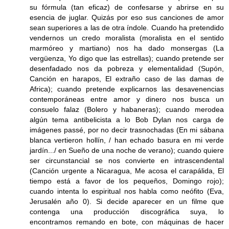
su fórmula (tan eficaz) de confesarse y abrirse en su
esencia de juglar. Quizás por eso sus canciones de amor
sean superiores a las de otra índole. Cuando ha pretendido
vendernos un credo moralista (moralista en el sentido
marmóreo y martiano) nos ha dado monsergas (La
vergüenza, Yo digo que las estrellas); cuando pretende ser
desenfadado nos da pobreza y elementalidad (Supón,
Canción en harapos, El extraño caso de las damas de
Africa); cuando pretende explicarnos las desavenencias
contemporáneas entre amor y dinero nos busca un
consuelo falaz (Bolero y habaneras); cuando merodea
algún tema antibelicista a lo Bob Dylan nos carga de
imágenes passé, por no decir trasnochadas (En mi sábana
blanca vertieron hollín, / han echado basura en mi verde
jardín.../ en Sueño de una noche de verano); cuando quiere
ser circunstancial se nos convierte en intrascendental
(Canción urgente a Nicaragua, Me acosa el carapálida, El
tiempo está a favor de los pequeños, Domingo rojo);
cuando intenta lo espiritual nos habla como neófito (Eva,
Jerusalén año 0). Si decide aparecer en un filme que
contenga una producción discográfica suya, lo
encontramos remando en bote, con máquinas de hacer