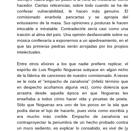
hacedor. Ciertas reticencias, sobre todo cuando se ha de
confesar vulnerabilidad, le hacen más genuino. El
comisionado enarbola pancartas y se apropia del
entusiasmo de la masa. Sus opiniones y posturas le hacen
intocable e intratable. Contradecirle sería casi como una
traición al alma del país. Una opinión desfavorable sobre su
música conllevaría a exponernos a un apedreamiento, en el
que las primeras piedras serán arrojadas por los propios
intelectuales.
Entre otros elíxires a los que nadie prefiere replicar, el
espíritu de Luis Rogelio Nogueras subyace en algún nicho
de la fábrica de canciones de nuestro comisionado. A veces
se le nota el "empacho de zanahoria" (infeliz término que
en despecho acuñamos alguna vez), como dolencia que
arrastra desde aquella época en que Nogueras les
enseñaba a todos cómo hacer vida y piruetas de poeta.
Sólo que Nogueras era uno de los pocos en la isla que
podía darse el lujo de hacerlo, pues vivía como escribía y
era mucho más creíble. Empacho de zanahoria es
contraproyectar la penumbra de un hecho probado contra
un muro sediento, es explicar lo consabido, es vivir de (y