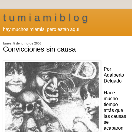
t u m i a m i b l o g
hay muchos miamis, pero están aquí
lunes, 5 de junio de 2006
Convicciones sin causa
Por
Adalberto
Delgado
Hace
mucho
tiempo
atrás que
las causas
se
acabaron