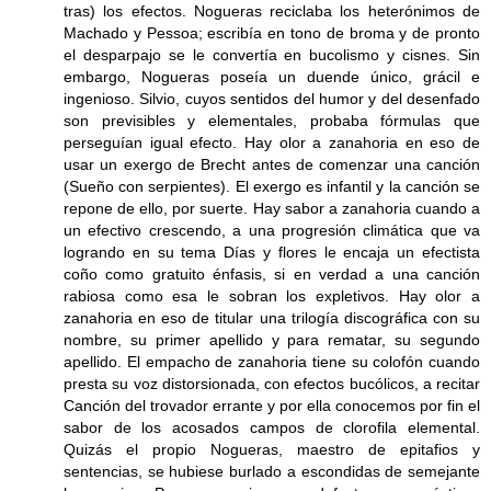
tras) los efectos. Nogueras reciclaba los heterónimos de
Machado y Pessoa; escribía en tono de broma y de pronto
el desparpajo se le convertía en bucolismo y cisnes. Sin
embargo, Nogueras poseía un duende único, grácil e
ingenioso. Silvio, cuyos sentidos del humor y del desenfado
son previsibles y elementales, probaba fórmulas que
perseguían igual efecto. Hay olor a zanahoria en eso de
usar un exergo de Brecht antes de comenzar una canción
(Sueño con serpientes). El exergo es infantil y la canción se
repone de ello, por suerte. Hay sabor a zanahoria cuando a
un efectivo crescendo, a una progresión climática que va
logrando en su tema Días y flores le encaja un efectista
coño como gratuito énfasis, si en verdad a una canción
rabiosa como esa le sobran los expletivos. Hay olor a
zanahoria en eso de titular una trilogía discográfica con su
nombre, su primer apellido y para rematar, su segundo
apellido. El empacho de zanahoria tiene su colofón cuando
presta su voz distorsionada, con efectos bucólicos, a recitar
Canción del trovador errante y por ella conocemos por fin el
sabor de los acosados campos de clorofila elemental.
Quizás el propio Nogueras, maestro de epitafios y
sentencias, se hubiese burlado a escondidas de semejante