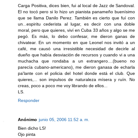
Carga Positiva, dices bien, fui al local de Jazz de Sandoval.
El no tocó pero si lo hizo un pianista panameño buenísimo
que se llama Danilo Perez. También es cierto que fuí con
un...espiritu cederista al lugar, es decir con una doble
moral, pero que quieres, viví en Cuba 33 años y algo se me
pegó. Es más, lo debo confesar, me dieron ganas de
chivatear. En un momento en que Leonel nos invitó a un
café, me causó una irresistible necesidad de decirle al
dueño que había desviación de recursos y cuando vi a una
muchacha que rondaba a un extrangero....(bueno no
parecía cubano-americano), me dieron ganasa de echarla
pa'lante con el policia del hotel donde está el club. Que
quieres,... son impulsos de naturaleza mísera y ruín. No
creas, poco a poco me voy librando de ellos...
LS.
Responder
Anónimo
junio 05, 2006 11:52 a. m.
Bien dicho LS!
Ojo pinta