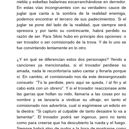
niebla y esbeltas bailarinas escarranchándose en derredor.
En estas vías incongruentes con su verdadero cauce de
juglar que canta a la sombra de la realidad enemiga,
podemos encontrar el tercero de sus padecimientos. Si el
juglar se pone del lado de la realidad, que siempre será
opresora y por tanto su contrincante, habrá perdido su
razón de ser. Para Silvio hubo en principio dos opciones: o
ser trovador o ser comisionado de la trova. Y de lo uno se
fue convirtiendo lentamente en lo otro.
¿Y en qué se diferencian estos dos personajes? Yendo a
canciones ya mencionadas, si el trovador perdiese su
amada, nada le reconfortaría salvo cantar y llorarla porque
sí. En cambio, el comisionado nos da este desvergonzado
consuelo: "Tú la perdiste, pero aquí se queda, / al fin y al
cabo está con un obrero". Y si el trovador reaccionase ante
las garras que hollan su nido, llamaría a las cosas por su
nombre y se lanzaría a vindicar su ultraje, en tanto el
comisionado nos advertiría, cual si esgrimiese un edicto en
la diestra: "Si capturo al culpable de tanto desastre lo va a
lamentar". El trovador podrá ser ingenuo, pero no tanto
como para creerse que ha descubierto la rueda y el fuego.
Siempre habrá algo de pudor a la hora de mostrarse como