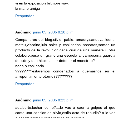
vi en la exposicion biltmore way.
la mano amiga
Responder
Anónimo
junio 05, 2006 8:18 p. m.
Companeros del blog,silvio, pablo, amaury,sandoval,leonel
mateu,vizcaino,luis soler y casi todos nosotros,somos un
producto de la revolucion.cada cual de una manera u otra
colaboro,puso un grano,una escuela al campo,una guardia
del cdr, y que hicimos por detener el monstruo?
nada o casi nada .
????????estaremos condenados a quemarnos en el
arrepentimiento eterno?????????.
Responder
Anónimo
junio 05, 2006 8:23 p. m.
adalberto,luchar como?....le vas a caer a golpes al que
cante una cancion de silvio,estilo acto de repudio? o le vas
a dar un sermon corte testigo de jehova?