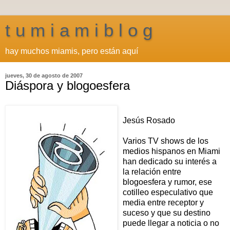
t u m i a m i b l o g
hay muchos miamis, pero están aquí
jueves, 30 de agosto de 2007
Diáspora y blogoesfera
Jesús Rosado
Varios TV shows de los
medios hispanos en Miami
han dedicado su interés a
la relación entre
blogoesfera y rumor, ese
cotilleo especulativo que
media entre receptor y
suceso y que su destino
puede llegar a noticia o no