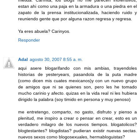
metida. Carmita, los blogs no me parecen inofensivos;
estan ahi como una paja en la armadura o una piedra en el
zapato de la prensa institucionalizada, haciendo ruido y
reuniendo gente que por alguna razon regresa y regresa.
Ya eres abuela? Carinyos.
Responder
Adal
agosto 30, 2007 8:55 a. m.
aqui asere blogarifando con mis ambias, trayendoles
historias de yesteryears, pasandola de la puta madre
(como dicen mis cuates mexicanos)y con un nuevo grupo
de amigos que ni se quienes son, pero les he tomado
mucho carinio y afecto. quizas en la vida real ni les hubiera
dirigido la palabra (soy timido en persona y muy penoso)
me entretengo, comparto, no gasto, disfruto y pienso a
plenitud, me inspiro a crear o pensar en crear, esto es un
verdadero milagro de los nuevos tiempos. blogatolicos?
blogtestantes? blogdistas? pudieran existir nuevas sectas.
nuevos sexos como blogosexuales, hermabloguistas?