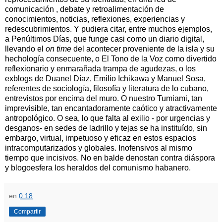
comunicación , debate y retroalimentación de
conocimientos, noticias, reflexiones, experiencias y
redescubrimientos. Y pudiera citar, entre muchos ejemplos,
a Penúltimos Días, que funge casi como un diario digital,
llevando el
on time
del acontecer proveniente de la isla y su
hechología consecuente, o El Tono de la Voz como divertido
reflexionario y enmarañada trampa de agudezas, o los
exblogs de Duanel Díaz, Emilio Ichikawa y Manuel Sosa,
referentes de sociología, filosofía y literatura de lo cubano,
entrevistos por encima del muro. O nuestro Tumiami, tan
imprevisible, tan encantadoramente caótico y atractivamente
antropológico. O sea, lo que falta al exilio - por urgencias y
desganos- en sedes de ladrillo y tejas se ha instituído, sin
embargo, virtual, impetuoso y eficaz en estos espacios
intracomputarizados y globales. Inofensivos al mismo
tiempo que incisivos. No en balde denostan contra diáspora
y blogoesfera los heraldos del comunismo habanero.
en
0:18
Compartir