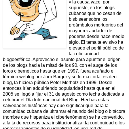
y la causa yace, por
supuesto, en los blogs
cubanos que no cesan de
bisbisear sobre los
preámbulos mortuorios del
mayor recaudador de
poderes desde hace medio
siglo. El tema televisivo ha
elevado el perfil público de
la cotidianidad
blogoesférica. Aprovecho el asunto para apuntar el origen
de los blogs hacia la mitad de los 90, con el auge de los
foros cibernéticos hasta que en 1997, fuera acuñado el
término weblog por Jorn Barger y su forma corta, es decir
blog, la hiciera pública Peter Merholz en 1999. Desde
entonces irían adquiriendo popularidad hasta que en el
2005 se llegó a fijar el 31 de agosto como fecha dedicada a
celebrar el Día Internacional del Blog. Hechas estas
salvedades históricas hay que significar que para la
comunidad cubana de ultramar el mundo del blog o bitácora
(nombre que hispaniza el ciberfenómeno) se ha convertido,
a falta de recursos para institucionalizar la continuidad o los
reprocesamientos de su identidad, en una red de