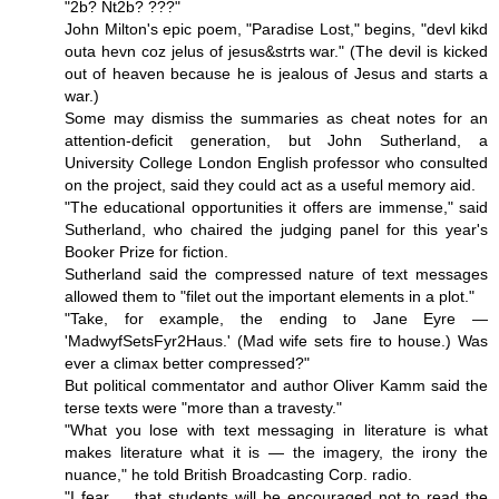
"2b? Nt2b? ???"
John Milton's epic poem, "Paradise Lost," begins, "devl kikd
outa hevn coz jelus of jesus&strts war." (The devil is kicked
out of heaven because he is jealous of Jesus and starts a
war.)
Some may dismiss the summaries as cheat notes for an
attention-deficit generation, but John Sutherland, a
University College London English professor who consulted
on the project, said they could act as a useful memory aid.
"The educational opportunities it offers are immense," said
Sutherland, who chaired the judging panel for this year's
Booker Prize for fiction.
Sutherland said the compressed nature of text messages
allowed them to "filet out the important elements in a plot."
"Take, for example, the ending to Jane Eyre —
'MadwyfSetsFyr2Haus.' (Mad wife sets fire to house.) Was
ever a climax better compressed?"
But political commentator and author Oliver Kamm said the
terse texts were "more than a travesty."
"What you lose with text messaging in literature is what
makes literature what it is — the imagery, the irony the
nuance," he told British Broadcasting Corp. radio.
"I fear ... that students will be encouraged not to read the