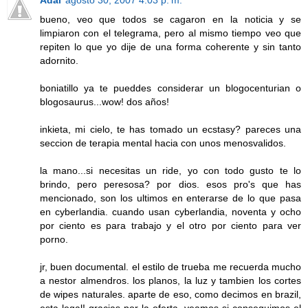
bueno, veo que todos se cagaron en la noticia y se
limpiaron con el telegrama, pero al mismo tiempo veo que
repiten lo que yo dije de una forma coherente y sin tanto
adornito.
boniatillo ya te pueddes considerar un blogocenturian o
blogosaurus...wow! dos años!
inkieta, mi cielo, te has tomado un ecstasy? pareces una
seccion de terapia mental hacia con unos menosvalidos.
la mano...si necesitas un ride, yo con todo gusto te lo
brindo, pero peresosa? por dios. esos pro's que has
mencionado, son los ultimos en enterarse de lo que pasa
en cyberlandia. cuando usan cyberlandia, noventa y ocho
por ciento es para trabajo y el otro por ciento para ver
porno.
jr, buen documental. el estilo de trueba me recuerda mucho
a nestor almendros. los planos, la luz y tambien los cortes
de wipes naturales. aparte de eso, como decimos en brazil,
esta legal! gracias por la oferta. veamos si conseguimos el