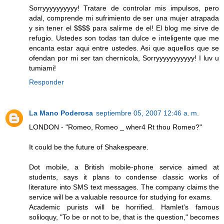
Sorryyyyyyyyyy! Tratare de controlar mis impulsos, pero
adal, comprende mi sufrimiento de ser una mujer atrapada
y sin tener el $$$$ para salirme de el! El blog me sirve de
refugio. Ustedes son todas tan dulce e inteligente que me
encanta estar aqui entre ustedes. Asi que aquellos que se
ofendan por mi ser tan chernicola, Sorryyyyyyyyyyy! I luv u
tumiami!
Responder
La Mano Poderosa
septiembre 05, 2007 12:46 a. m.
LONDON - "Romeo, Romeo _ wher4 Rt thou Romeo?"
It could be the future of Shakespeare.
Dot mobile, a British mobile-phone service aimed at
students, says it plans to condense classic works of
literature into SMS text messages. The company claims the
service will be a valuable resource for studying for exams.
Academic purists will be horrified. Hamlet's famous
soliloquy, "To be or not to be, that is the question," becomes