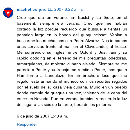
machetico
julio 11, 2007 8:22 a. m.
Creo que era en verano. En Euclid y La Siete, en el
basement, siempre era verano. Creo que me habian
cortado la luz porque recuerdo que busque a tientas un
pantalon largo en lo hondo del guoquincloset. Venian a
buscarme los muchachos con Pedro Alvarez. Nos tomamos
unas cervezas frente al mar, en el Clevelander, al fresco.
Me sorprendio su ingles, entre Oxford y Justiniani y su
rapido dodging en el terreno de mis preguntas jodedoras,
tamarguianas, de molesto cubano aislado. Siempre se me
parecio a Ponte y su trabajo me remite a Ponte, mas que a
Hamilton o a Landaluze. En un brochure loco que me
regalo, esta armando el muneco con los recortes regados
por el suelo de su casa vieja cubana. Murio en un pueblo
donde cambie de guagua una vez, viniendo de la cana del
cruce en Nevada. Fue en verano tambien y recuerdo la luz
del lugar a las seis de la tarde, hora de los pintores.
6 de julio de 2007 1:49 a.m.
Responder