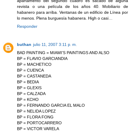
apartamento del segundo cuadro es sacado de alguna
revista o una película de los años 40. Mobiliario de
habanero para arriba. Ventanas de un edificio de Línea por
lo menos. Plena burguesía habanera. High o casi…
Responder
buthan
julio 11, 2007 3:11 p. m.
BAD PAINTING = MIAMI'S PAINTINGS AND ALSO
BP = FLAVIO GARCIANDIA
BP = MACHETICO
BP = CUENCA
BP = CASTANEDA
BP = BEDIA
BP = GLEXIS
BP = CALZADA
BP = KCHO
BP = FERNANDO GARCIA EL MALO
BP = NELIDA LOPEZ
BP = FLORA FONG
BP = PORTOCARRERO
BP = VICTOR VARELA