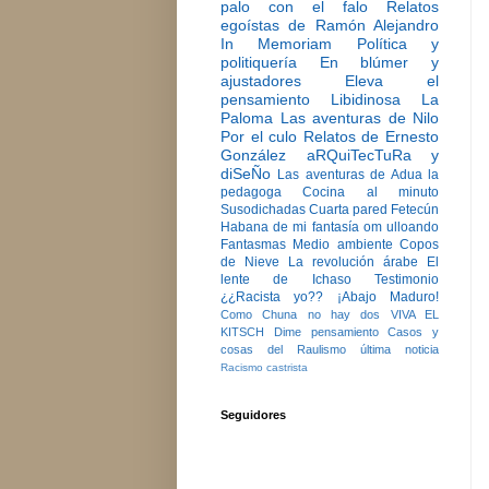
palo con el falo
Relatos
egoístas de Ramón Alejandro
In Memoriam
Política y
politiquería
En blúmer y
ajustadores
Eleva el
pensamiento
Libidinosa
La
Paloma
Las aventuras de Nilo
Por el culo
Relatos de Ernesto
González
aRQuiTecTuRa y
diSeÑo
Las aventuras de Adua la
pedagoga
Cocina al minuto
Susodichadas
Cuarta pared
Fetecún
Habana de mi fantasía
om ulloando
Fantasmas
Medio ambiente
Copos
de Nieve
La revolución árabe
El
lente de Ichaso
Testimonio
¿¿Racista yo??
¡Abajo Maduro!
Como Chuna no hay dos
VIVA EL
KITSCH
Dime pensamiento
Casos y
cosas del Raulismo
última noticia
Racismo castrista
Seguidores