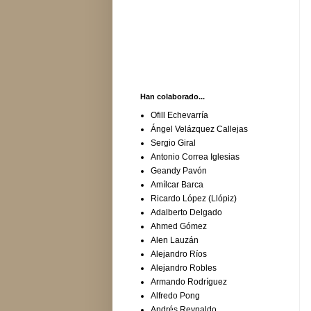
Han colaborado...
Ofill Echevarría
Ángel Velázquez Callejas
Sergio Giral
Antonio Correa Iglesias
Geandy Pavón
Amílcar Barca
Ricardo López (Llópiz)
Adalberto Delgado
Ahmed Gómez
Alen Lauzán
Alejandro Ríos
Alejandro Robles
Armando Rodríguez
Alfredo Pong
Andrés Reynaldo