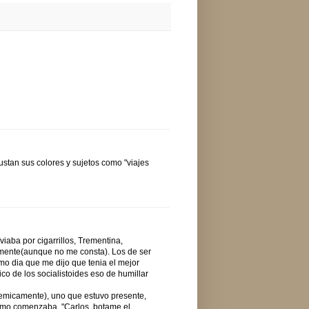
stan sus colores y sujetos como "viajes
iaba por cigarrillos, Trementina,
vamente(aunque no me consta). Los de ser
o dia que me dijo que tenia el mejor
co de los socialistoides eso de humillar
emicamente), uno que estuvo presente,
timo comenzaba. "Carlos, botame el