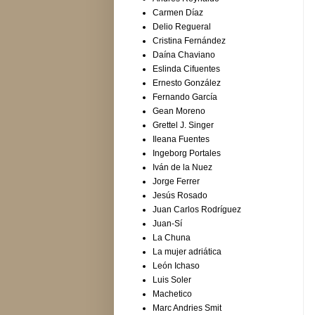
Carmen Díaz
Delio Regueral
Cristina Fernández
Daína Chaviano
Eslinda Cifuentes
Ernesto González
Fernando García
Gean Moreno
Grettel J. Singer
Ileana Fuentes
Ingeborg Portales
Iván de la Nuez
Jorge Ferrer
Jesús Rosado
Juan Carlos Rodríguez
Juan-Sí
La Chuna
La mujer adriática
León Ichaso
Luis Soler
Machetico
Marc Andries Smit