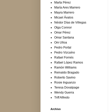
Marta Pérez
María Ares Marrero
Mayra Marrero
Micael Ávalos
Néstor Días de Villegas
Olga Connor
Omar Pérez
Omar Santana
Om Ulloa
Pedro Portal
Pedro Vizcaíno
Rafael Fornés
Rafael López Ramos
Ramón Williams
Reinaldo Bragado
Roberto Savino
Rosie Inguanzo
Teresa Dovalpage
Wendy Guerra
Triff Alfredo
Archivo