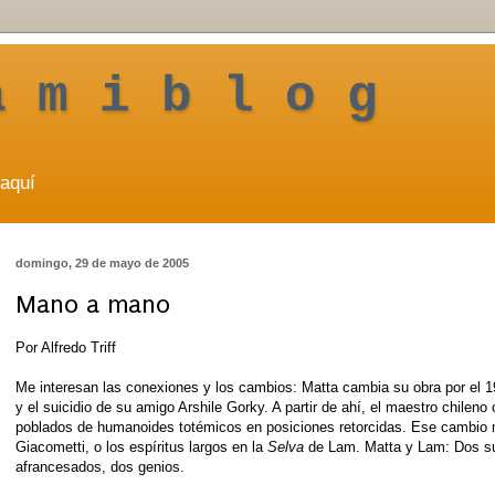
a m i b l o g
aquí
domingo, 29 de mayo de 2005
Mano a mano
Por Alfredo Triff
Me interesan las conexiones y los cambios: Matta cambia su obra por el 1
y el suicidio de su amigo Arshile Gorky. A partir de ahí, el maestro chilen
poblados de humanoides totémicos en posiciones retorcidas. Ese cambio
Giacometti, o los espíritus largos en la
Selva
de Lam. Matta y Lam: Dos sur
afrancesados, dos genios.