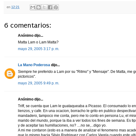
en
12:21
6 comentarios:
Anónimo dijo...
Matta Lam o Lam Matta?
mayo 29, 2005 3:17 p. m.
La Mano Poderosa
dijo...
Siempre he preferido a Lam por su "Ritmo" y "Mensaje". De Matta, me gu
pictoricos".
mayo 29, 2005 9:49 p. m.
Anónimo dijo...
Triff, se cuenta que Lam le guataqueaba a Picasso. El consumado lo env
lienzos, y cafe. En una ocacion, borracho le grito en publico despecti
mandadero, tampoco me conta, pero me lo conto en persona Lu, el mism
marido del mundo, porque la iba a ver todos los fines de semana. Es tipi
y de aceptar las humillaciones, no? ....no se,...digo yo.
A mi me contaron (esto es a manera de analizar el fenomeno mas acad
que lo mismo hacia Silvio Rodriguez con Carlos Varela cuando este ul