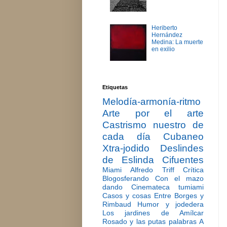
Heriberto
Hernández
Medina: La muerte
en exilio
Etiquetas
Melodía-armonía-ritmo
Arte por el arte
Castrismo nuestro de
cada día
Cubaneo
Xtra-jodido
Deslindes
de Eslinda Cifuentes
Miami
Alfredo Triff
Crítica
Blogosferando
Con el mazo
dando
Cinemateca tumiami
Casos y cosas
Entre Borges y
Rimbaud
Humor y jodedera
Los jardines de Amílcar
Rosado y las putas palabras
A