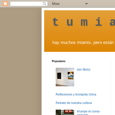
t u m i 
hay muchos miamis, pero están 
Populares
(sin título)
Reflexiones y trompeta china
Retrato de nuestra cultura
Irrumpe el coma-
andante