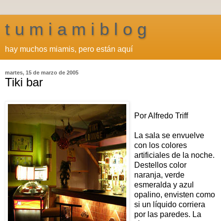
t u m i a m i b l o g
hay muchos miamis, pero están aquí
martes, 15 de marzo de 2005
Tiki bar
Por Alfredo Triff
La sala se envuelve
con los colores
artificiales de la noche.
Destellos color
naranja, verde
esmeralda y azul
opalino, envisten como
si un líquido corriera
por las paredes. La