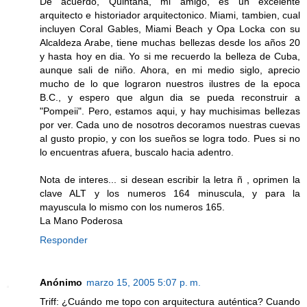
De acuerdo, Quintana, mi amigo, es un excelente
arquitecto e historiador arquitectonico. Miami, tambien, cual
incluyen Coral Gables, Miami Beach y Opa Locka con su
Alcaldeza Arabe, tiene muchas bellezas desde los años 20
y hasta hoy en dia. Yo si me recuerdo la belleza de Cuba,
aunque sali de niño. Ahora, en mi medio siglo, aprecio
mucho de lo que lograron nuestros ilustres de la epoca
B.C., y espero que algun dia se pueda reconstruir a
"Pompeii". Pero, estamos aqui, y hay muchisimas bellezas
por ver. Cada uno de nosotros decoramos nuestras cuevas
al gusto propio, y con los sueños se logra todo. Pues si no
lo encuentras afuera, buscalo hacia adentro.
Nota de interes... si desean escribir la letra ñ , oprimen la
clave ALT y los numeros 164 minuscula, y para la
mayuscula lo mismo con los numeros 165.
La Mano Poderosa
Responder
Anónimo
marzo 15, 2005 5:07 p. m.
Triff: ¿Cuándo me topo con arquitectura auténtica? Cuando