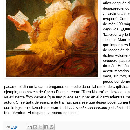
años después de
desapareciendo,
¿Existe una so
evapore? Creo q
de más 100 pági
capítulos
. ¿Qui
“La Guerra y la
Thomas Mann (c
que importa es l
de redacción ded
dichos volúmen
sinopsis
, para e
de más. Entiénd
acostumbrados a 
seca, sin foto, 
puede ser demol
pasarse el día en la cama bregando en medio de un laberinto de capítulos.
ejemplo, una novela de Carlos Fuentes como “Terra Nostra” es llevada a la
ya existente
libro casette
(que uno puede escuchar en el carro mientras man
autor). Si se trata de esencia de tramas, para ése que desea poder comenta
que lo leyó, mis favoritos serían, 5- El
abreviado condensado
y el
fluido
. E
tres párrafos. El segundo la recrea en cinco.
en
0:09