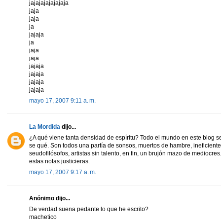
jajajajajajajaja
jaja
jaja
ja
jajaja
ja
jaja
jaja
jajaja
jajaja
jajaja
jajaja
mayo 17, 2007 9:11 a. m.
La Mordida
dijo...
¿A qué viene tanta densidad de espíritu? Todo el mundo en este blog se d
se qué. Son todos una partía de sonsos, muertos de hambre, ineficientes,
seudofilósofos, artistas sin talento, en fin, un brujón mazo de mediocres
estas notas justicieras.
mayo 17, 2007 9:17 a. m.
Anónimo dijo...
De verdad suena pedante lo que he escrito?
machetico