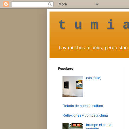
t u m i 
hay muchos miamis, pero están 
Populares
(sin título)
Retrato de nuestra cultura
Reflexiones y trompeta china
Irrumpe el coma-
andante