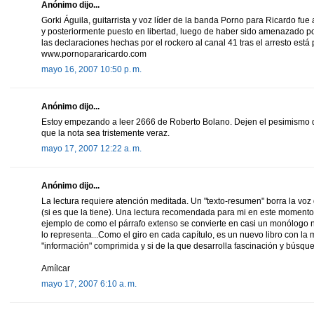
Anónimo dijo...
Gorki Águila, guitarrista y voz líder de la banda Porno para Ricardo f
y posteriormente puesto en libertad, luego de haber sido amenazado por
las declaraciones hechas por el rockero al canal 41 tras el arresto est
www.pornopararicardo.com
mayo 16, 2007 10:50 p. m.
Anónimo dijo...
Estoy empezando a leer 2666 de Roberto Bolano. Dejen el pesimismo q
que la nota sea tristemente veraz.
mayo 17, 2007 12:22 a. m.
Anónimo dijo...
La lectura requiere atención meditada. Un "texto-resumen" borra la vo
(si es que la tiene). Una lectura recomendada para mi en este momento
ejemplo de como el párrafo extenso se convierte en casi un monólogo n
lo representa...Como el giro en cada capítulo, es un nuevo libro con la m
"información" comprimida y si de la que desarrolla fascinación y búsqu
Amílcar
mayo 17, 2007 6:10 a. m.