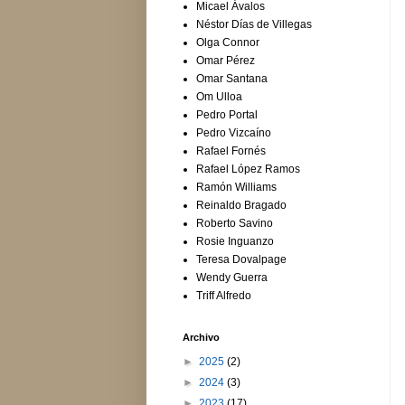
Micael Ávalos
Néstor Días de Villegas
Olga Connor
Omar Pérez
Omar Santana
Om Ulloa
Pedro Portal
Pedro Vizcaíno
Rafael Fornés
Rafael López Ramos
Ramón Williams
Reinaldo Bragado
Roberto Savino
Rosie Inguanzo
Teresa Dovalpage
Wendy Guerra
Triff Alfredo
Archivo
►
2025
(2)
►
2024
(3)
►
2023
(17)