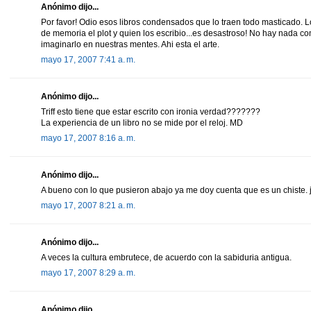
Anónimo dijo...
Por favor! Odio esos libros condensados que lo traen todo masticado.
de memoria el plot y quien los escribio...es desastroso! No hay nada c
imaginarlo en nuestras mentes. Ahi esta el arte.
mayo 17, 2007 7:41 a. m.
Anónimo dijo...
Triff esto tiene que estar escrito con ironia verdad???????
La experiencia de un libro no se mide por el reloj. MD
mayo 17, 2007 8:16 a. m.
Anónimo dijo...
A bueno con lo que pusieron abajo ya me doy cuenta que es un chiste. 
mayo 17, 2007 8:21 a. m.
Anónimo dijo...
A veces la cultura embrutece, de acuerdo con la sabiduria antigua.
mayo 17, 2007 8:29 a. m.
Anónimo dijo...