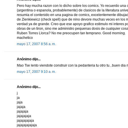
Pero hay mucha razon con lo dicho sobre los comics. Yo recuerdo una 
(argentina o espanola, probablemente) de clasicos de la literatura uni
resumia el contenido en una pagina de comics, excelentemente dibuj
de Zienkiewicz (check spell) que de nino devore muchas veces en los m
verdad ya de grande. Creo que ese apoyo grafico estimulo mi interes po
obras de un tiron, sino me administro pequenas dosis de cualquier cosa
Ruben Torres Llorca? No me preocupen tan temprano. Good morning.
machetico
mayo 17, 2007 8:56 a. m.
Anónimo dijo...
Mao Tse lento viendote construir con la pedanteria tu otro tu...buen dia
mayo 17, 2007 9:10 a. m.
Anónimo dijo...
j
ja
jaja
jajaja
jajajaja
jajajajaja
jajajajajaja
jajajajajajaja