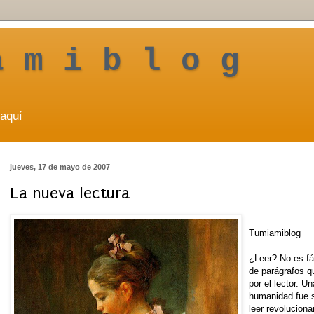
a m i b l o g
aquí
jueves, 17 de mayo de 2007
La nueva lectura
Tumiamiblog
¿Leer? No es fác
de parágrafos qu
por el lector. U
humanidad fue 
leer revolucion