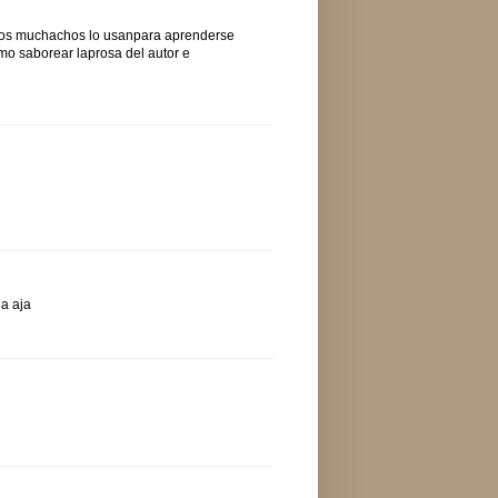
 Los muchachos lo usanpara aprenderse
omo saborear laprosa del autor e
ja aja