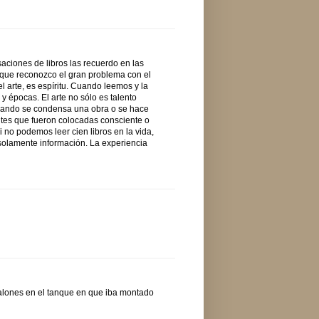
aciones de libros las recuerdo en las
unque reconozco el gran problema con el
el arte, es espíritu. Cuando leemos y la
 y épocas. El arte no sólo es talento
 Cuando se condensa una obra o se hace
ntes que fueron colocadas consciente o
si no podemos leer cien libros en la vida,
 solamente información. La experiencia
talones en el tanque en que iba montado