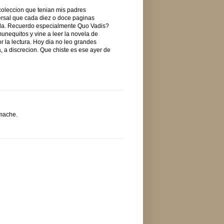
coleccion que tenian mis padres
versal que cada diez o doce paginas
ada. Recuerdo especialmente Quo Vadis?
unequitos y vine a leer la novela de
r la lectura. Hoy dia no leo grandes
, a discrecion. Que chiste es ese ayer de
 mache.