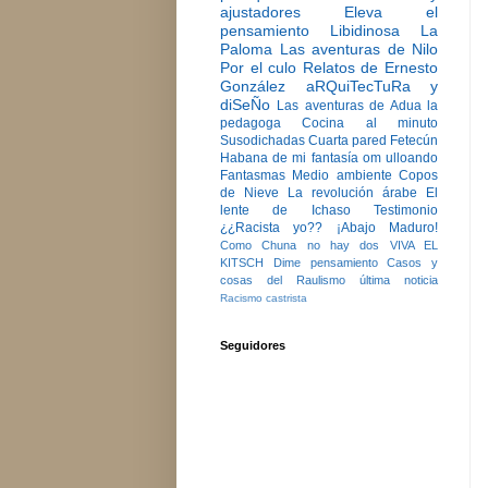
ajustadores
Eleva el
pensamiento
Libidinosa
La
Paloma
Las aventuras de Nilo
Por el culo
Relatos de Ernesto
González
aRQuiTecTuRa y
diSeÑo
Las aventuras de Adua la
pedagoga
Cocina al minuto
Susodichadas
Cuarta pared
Fetecún
Habana de mi fantasía
om ulloando
Fantasmas
Medio ambiente
Copos
de Nieve
La revolución árabe
El
lente de Ichaso
Testimonio
¿¿Racista yo??
¡Abajo Maduro!
Como Chuna no hay dos
VIVA EL
KITSCH
Dime pensamiento
Casos y
cosas del Raulismo
última noticia
Racismo castrista
Seguidores