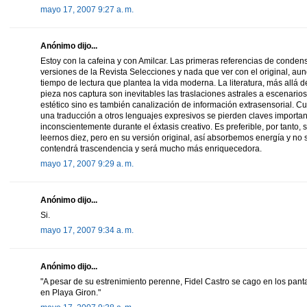
mayo 17, 2007 9:27 a. m.
Anónimo dijo...
Estoy con la cafeina y con Amilcar. Las primeras referencias de condens
versiones de la Revista Selecciones y nada que ver con el original, a
tiempo de lectura que plantea la vida moderna. La literatura, más allá d
pieza nos captura son inevitables las traslaciones astrales a escenarios
estético sino es también canalización de información extrasensorial.
una traducción a otros lenguajes expresivos se pierden claves importa
inconscientemente durante el éxtasis creativo. Es preferible, por tanto, 
leernos diez, pero en su versión original, así absorbemos energía y no
contendrá trascendencia y será mucho más enriquecedora.
mayo 17, 2007 9:29 a. m.
Anónimo dijo...
Si.
mayo 17, 2007 9:34 a. m.
Anónimo dijo...
"A pesar de su estrenimiento perenne, Fidel Castro se cago en los pan
en Playa Giron."