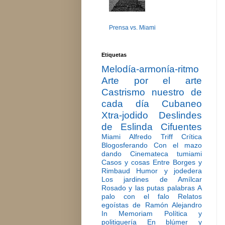
Prensa vs. Miami
Etiquetas
Melodía-armonía-ritmo
Arte por el arte
Castrismo nuestro de
cada día
Cubaneo
Xtra-jodido
Deslindes
de Eslinda Cifuentes
Miami
Alfredo Triff
Crítica
Blogosferando
Con el mazo
dando
Cinemateca tumiami
Casos y cosas
Entre Borges y
Rimbaud
Humor y jodedera
Los jardines de Amílcar
Rosado y las putas palabras
A
palo con el falo
Relatos
egoístas de Ramón Alejandro
In Memoriam
Política y
politiquería
En blúmer y