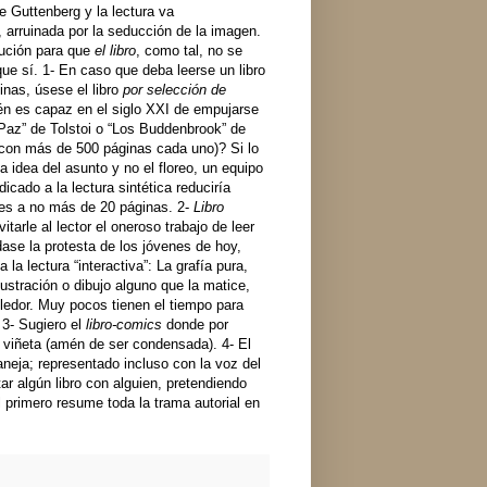
 Guttenberg y la lectura va
 arruinada por la seducción de la imagen.
lución para que
el libro
, como tal, no se
ue sí. 1- En caso que deba leerse un libro
nas, úsese el libro
por selección de
én es capaz en el siglo XXI de empujarse
 Paz” de Tolstoi o “Los Buddenbrook” de
on más de 500 páginas cada uno)? Si lo
a idea del asunto y no el floreo, un equipo
icado a la lectura sintética reduciría
es a no más de 20 páginas. 2-
Libro
vitarle al lector el oneroso trabajo de leer
ase la protesta de los jóvenes de hoy,
la lectura “interactiva”: La grafía pura,
ilustración o dibujo alguno que la matice,
edor. Muy pocos tienen el tiempo para
 3- Sugiero el
libro-comics
donde por
 viñeta (amén de ser condensada). 4- El
eja; representado incluso con la voz del
r algún libro con alguien, pretendiendo
l primero resume toda la trama autorial en