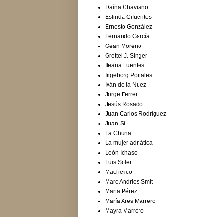
Daína Chaviano
Eslinda Cifuentes
Ernesto González
Fernando García
Gean Moreno
Grettel J. Singer
Ileana Fuentes
Ingeborg Portales
Iván de la Nuez
Jorge Ferrer
Jesús Rosado
Juan Carlos Rodríguez
Juan-Sí
La Chuna
La mujer adriática
León Ichaso
Luis Soler
Machetico
Marc Andries Smit
Marta Pérez
María Ares Marrero
Mayra Marrero