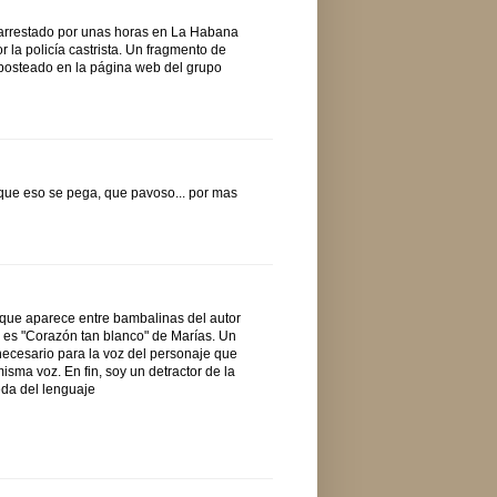
ue arrestado por unas horas en La Habana
 la policía castrista. Un fragmento de
á posteado en la página web del grupo
ue eso se pega, que pavoso... por mas
z que aparece entre bambalinas del autor
 es "Corazón tan blanco" de Marías. Un
ecesario para la voz del personaje que
isma voz. En fin, soy un detractor de la
eda del lenguaje