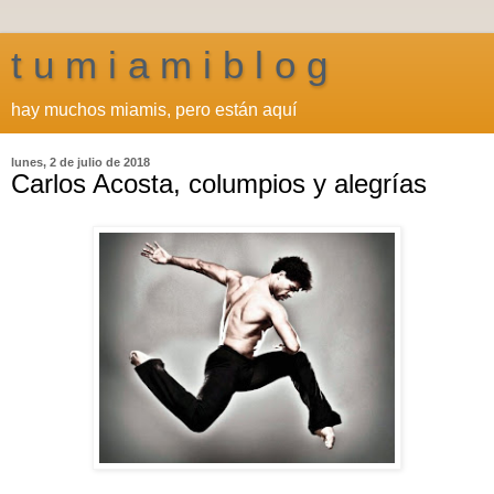
t u m i a m i b l o g
hay muchos miamis, pero están aquí
lunes, 2 de julio de 2018
Carlos Acosta, columpios y alegrías