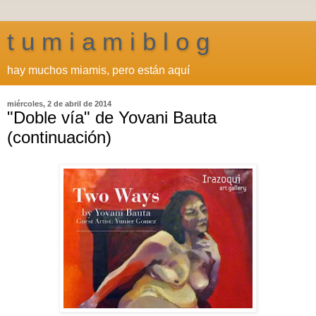
t u m i a m i b l o g
hay muchos miamis, pero están aquí
miércoles, 2 de abril de 2014
"Doble vía" de Yovani Bauta
(continuación)