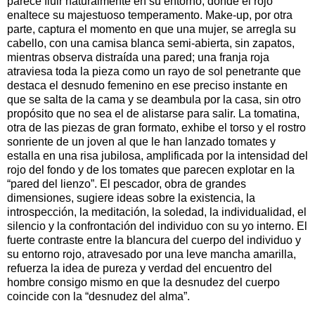
parece fluir naturalmente en su entorno, donde el rojo
enaltece su majestuoso temperamento. Make-up, por otra
parte, captura el momento en que una mujer, se arregla su
cabello, con una camisa blanca semi-abierta, sin zapatos,
mientras observa distraída una pared; una franja roja
atraviesa toda la pieza como un rayo de sol penetrante que
destaca el desnudo femenino en ese preciso instante en
que se salta de la cama y se deambula por la casa, sin otro
propósito que no sea el de alistarse para salir. La tomatina,
otra de las piezas de gran formato, exhibe el torso y el rostro
sonriente de un joven al que le han lanzado tomates y
estalla en una risa jubilosa, amplificada por la intensidad del
rojo del fondo y de los tomates que parecen explotar en la
“pared del lienzo”. El pescador, obra de grandes
dimensiones, sugiere ideas sobre la existencia, la
introspección, la meditación, la soledad, la individualidad, el
silencio y la confrontación del individuo con su yo interno. El
fuerte contraste entre la blancura del cuerpo del individuo y
su entorno rojo, atravesado por una leve mancha amarilla,
refuerza la idea de pureza y verdad del encuentro del
hombre consigo mismo en que la desnudez del cuerpo
coincide con la “desnudez del alma”.