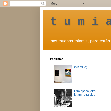
t u m i 
hay muchos miamis, pero están 
Populares
(sin título)
Otra época, otro
Miami, otra vida.