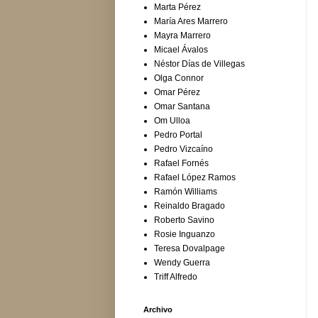
Marta Pérez
María Ares Marrero
Mayra Marrero
Micael Ávalos
Néstor Días de Villegas
Olga Connor
Omar Pérez
Omar Santana
Om Ulloa
Pedro Portal
Pedro Vizcaíno
Rafael Fornés
Rafael López Ramos
Ramón Williams
Reinaldo Bragado
Roberto Savino
Rosie Inguanzo
Teresa Dovalpage
Wendy Guerra
Triff Alfredo
Archivo