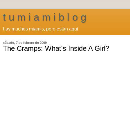
t u m i a m i b l o g
hay muchos miamis, pero están aquí
sábado, 7 de febrero de 2009
The Cramps: What's Inside A Girl?