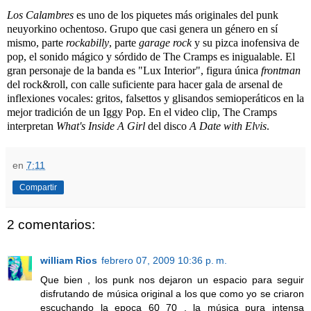
Los Calambres
es uno de los piquetes más originales del punk
neuyorkino ochentoso. Grupo que casi genera un género en sí
mismo, parte
rockabilly
, parte
garage rock
y su pizca inofensiva de
pop, el sonido mágico y sórdido de The Cramps es inigualable. El
gran personaje de la banda es "Lux Interior", figura única
frontman
del rock&roll, con calle suficiente para hacer gala de arsenal de
inflexiones vocales: gritos, falsettos y glisandos semioperáticos en la
mejor tradición de un Iggy Pop. En el video clip, The Cramps
interpretan
What's Inside A Girl
del disco
A Date with Elvis
.
en
7:11
Compartir
2 comentarios:
william Rios
febrero 07, 2009 10:36 p. m.
Que bien , los punk nos dejaron un espacio para seguir
disfrutando de música original a los que como yo se criaron
escuchando la epoca 60 70 , la música pura intensa