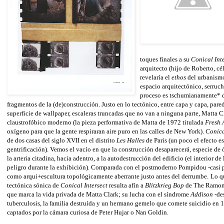
toques finales a su
Conical Int
arquitecto (hijo de Roberto, cé
revelaría el
ethos
del urbanismo
espacio arquitectónico, serruc
proceso es tschumianamente* d
fragmentos de la (de)construcción. Justo en lo tectónico, entre capa y capa, pared
superficie de wallpaper, escaleras truncadas que no van a ninguna parte, Matta C
claustrofóbico moderno (la pieza performativa de Matta de 1972 titulada
Fresh 
oxígeno para que la gente respiraran aire puro en las calles de New York).
Conica
de dos casas del siglo XVII en el distrito
Les Halles
de Paris (un poco el efecto e
gentrificación). Vemos el vacío en que la construcción desaparecerá, especie de 
la arteria citadina, hacia adentro, a la autodestrucción del edificio (el interior 
peligro durante la exhibición). Comparada con el postmoderno Pompidou -casi 
como arqui+escultura topológicamente aberrante justo antes del derrumbe.
Lo q
tectónica sónica de
Conical Intersect
resulta afín a
Blitzkrieg Bop
de The Ramo
que marca la vida privada de Matta Clark; su lucha con el síndrome
Addison
-des
tuberculosis, la familia destruída y un hermano gemelo que comete suicidio en
captados por la cámara curiosa de Peter Hujar o Nan Goldin.
____________