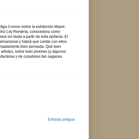
Olga Connor sobre la exhibición Miami:
triz Lily Rentería, conocedora como
rá sin duda a partir de esta epifanía. El
ernacional y habrá que contar con ellos
tremadamente bien pensada. Qué bien
artistas, sobre todo jóvenes (y algunos
nefactoras y de curadores tan sagaces.
Entrada antigua