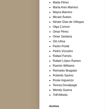
Marta Pérez
María Ares Marrero
Mayra Marrero
Micael Ávalos
Néstor Días de Villegas
Olga Connor
Omar Pérez
Omar Santana
Om Ulloa
Pedro Portal
Pedro Vizcaíno
Rafael Fornés
Rafael López Ramos
Ramón Williams
Reinaldo Bragado
Roberto Savino
Rosie Inguanzo
Teresa Dovalpage
Wendy Guerra
Triff Alfredo
Archivo