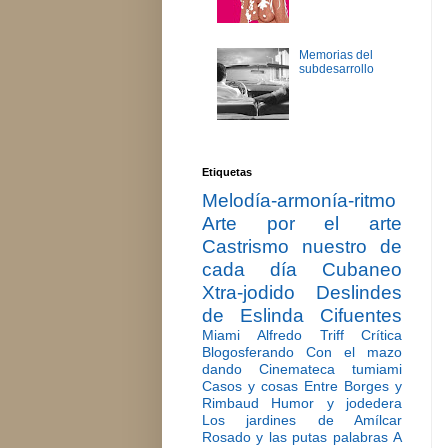
Memorias del
subdesarrollo
Etiquetas
Melodía-armonía-ritmo
Arte por el arte
Castrismo nuestro de
cada día
Cubaneo
Xtra-jodido
Deslindes
de Eslinda Cifuentes
Miami
Alfredo Triff
Crítica
Blogosferando
Con el mazo
dando
Cinemateca tumiami
Casos y cosas
Entre Borges y
Rimbaud
Humor y jodedera
Los jardines de Amílcar
Rosado y las putas palabras
A