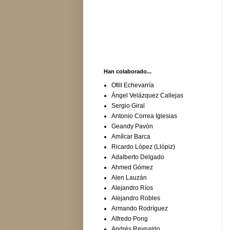
Han colaborado...
Ofill Echevarría
Ángel Velázquez Callejas
Sergio Giral
Antonio Correa Iglesias
Geandy Pavón
Amílcar Barca
Ricardo López (Llópiz)
Adalberto Delgado
Ahmed Gómez
Alen Lauzán
Alejandro Ríos
Alejandro Robles
Armando Rodríguez
Alfredo Pong
Andrés Reynaldo