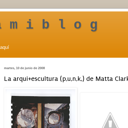
a m i b l o g
aquí
martes, 10 de junio de 2008
La arqui+escultura (p,u,n,k,) de Matta Clar