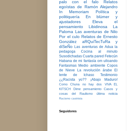
palo con el falo
Relatos
egoístas de Ramón Alejandro
In Memoriam
Política y
politiquería
En blúmer y
ajustadores
Eleva el
pensamiento
Libidinosa
La
Paloma
Las aventuras de Nilo
Por el culo
Relatos de Ernesto
González
aRQuiTecTuRa y
diSeÑo
Las aventuras de Adua la
pedagoga
Cocina al minuto
Susodichadas
Cuarta pared
Fetecún
Habana de mi fantasía
om ulloando
Fantasmas
Medio ambiente
Copos
de Nieve
La revolución árabe
El
lente de Ichaso
Testimonio
¿¿Racista yo??
¡Abajo Maduro!
Como Chuna no hay dos
VIVA EL
KITSCH
Dime pensamiento
Casos y
cosas del Raulismo
última noticia
Racismo castrista
Seguidores