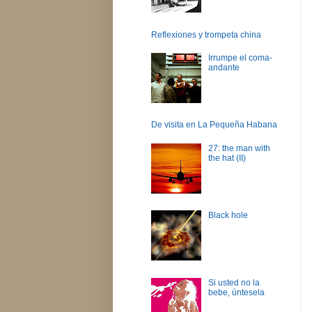
Reflexiones y trompeta china
Irrumpe el coma-
andante
De visita en La Pequeña Habana
27: the man with
the hat (II)
Black hole
Si usted no la
bebe, úntesela