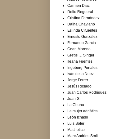
Carmen Díaz
Delio Regueral
Cristina Fernández
Daína Chaviano
Eslinda Cifuentes
Ernesto González
Fernando García
Gean Moreno
Grettel J. Singer
Ileana Fuentes
Ingeborg Portales
Iván de la Nuez
Jorge Ferrer
Jesús Rosado
Juan Carlos Rodríguez
Juan-Sí
La Chuna
La mujer adriática
León Ichaso
Luis Soler
Machetico
Marc Andries Smit