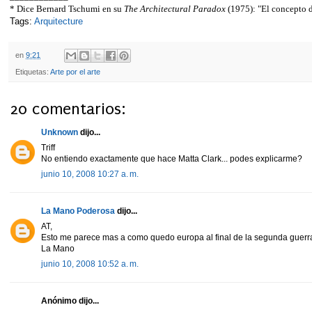
* Dice Bernard Tschumi en su
The Architectural Paradox
(1975): "El concepto d
Tags:
Arquitecture
en
9:21
Etiquetas:
Arte por el arte
20 comentarios:
Unknown
dijo...
Triff
No entiendo exactamente que hace Matta Clark... podes explicarme?
junio 10, 2008 10:27 a. m.
La Mano Poderosa
dijo...
AT,
Esto me parece mas a como quedo europa al final de la segunda guerr
La Mano
junio 10, 2008 10:52 a. m.
Anónimo dijo...