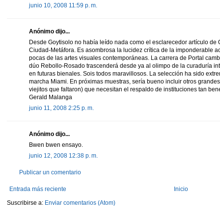
junio 10, 2008 11:59 p. m.
Anónimo dijo...
Desde Goytisolo no había leído nada como el esclarecedor artículo de 
Ciudad-Metáfora. Es asombrosa la lucidez crítica de la imponderable ac
pocas de las artes visuales contemporáneas. La carrera de Portal cambia
dúo Rebollo-Rosado trascenderá desde ya al olimpo de la curaduría int
en futuras bienales. Sois todos maravillosos. La selección ha sido ex
marcha Miami. En próximas muestras, sería bueno incluir otros grandes 
viejitos que faltaron) que necesitan el respaldo de instituciones tan be
Gerald Malanga
junio 11, 2008 2:25 p. m.
Anónimo dijo...
Bwen bwen ensayo.
junio 12, 2008 12:38 p. m.
Publicar un comentario
Entrada más reciente
Inicio
Suscribirse a:
Enviar comentarios (Atom)