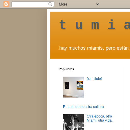
t u m i 
hay muchos miamis, pero están 
Populares
(sin título)
Retrato de nuestra cultura
Otra época, otro
Miami, otra vida.