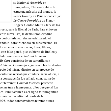
su
National Assembly
en
Bangladesh, Chicago exhibe la
estuctura más alta del mundo, la
Sears Tower
y en París se construye
Le Centre Pompidou
de Piano-
Rogers. Gordon Matta Clark da los
ersect
, para la Bienal de París. Para el joven
lebre surrealista) la demolición citadina
 corbusieriano... desmaterializando el
hándolo, convirtiéndolo en substracción. El
ocumentado con mapas, fotos, filmes,
 con falsa pared, piso cubierto de linóleo y
lark desentierra el
habitat
humano
Air Cart
consistíta de un carretilla con
l Intersect
es un ojo gigantesco hecho dentro
spejo del mismo distrito en su proceso de
óculo transversal que conduce hacia afuera, a
de la construcción fue sellado como zona de
por terminar-
Conical Intersect
parecería
ue me trae a la pregunta: ¿Por qué
punk
? La
ne
s. P
unk también es el signo fotobiográfico
pués de una niñez al borde de la
 1976, todos conmovedores retratos nunca