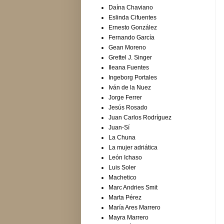
Daína Chaviano
Eslinda Cifuentes
Ernesto González
Fernando García
Gean Moreno
Grettel J. Singer
Ileana Fuentes
Ingeborg Portales
Iván de la Nuez
Jorge Ferrer
Jesús Rosado
Juan Carlos Rodríguez
Juan-Sí
La Chuna
La mujer adriática
León Ichaso
Luis Soler
Machetico
Marc Andries Smit
Marta Pérez
María Ares Marrero
Mayra Marrero