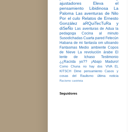
ajustadores
Eleva el
pensamiento
Libidinosa
La
Paloma
Las aventuras de Nilo
Por el culo
Relatos de Ernesto
González
aRQuiTecTuRa y
diSeÑo
Las aventuras de Adua la
pedagoga
Cocina al minuto
Susodichadas
Cuarta pared
Fetecún
Habana de mi fantasía
om ulloando
Fantasmas
Medio ambiente
Copos
de Nieve
La revolución árabe
El
lente de Ichaso
Testimonio
¿¿Racista yo??
¡Abajo Maduro!
Como Chuna no hay dos
VIVA EL
KITSCH
Dime pensamiento
Casos y
cosas del Raulismo
última noticia
Racismo castrista
Seguidores