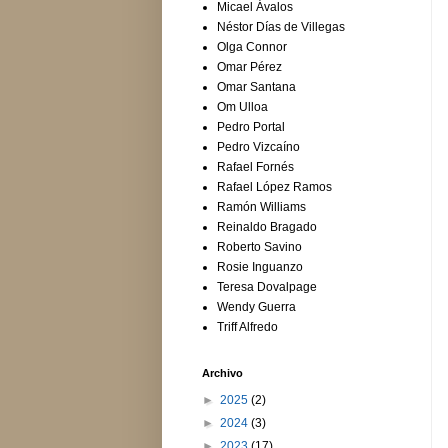
Micael Ávalos
Néstor Días de Villegas
Olga Connor
Omar Pérez
Omar Santana
Om Ulloa
Pedro Portal
Pedro Vizcaíno
Rafael Fornés
Rafael López Ramos
Ramón Williams
Reinaldo Bragado
Roberto Savino
Rosie Inguanzo
Teresa Dovalpage
Wendy Guerra
Triff Alfredo
Archivo
►
2025
(2)
►
2024
(3)
►
2023
(17)