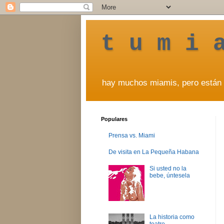
t u m i 
hay muchos miamis, pero están 
Populares
Prensa vs. Miami
De visita en La Pequeña Habana
Si usted no la
bebe, úntesela
La historia como
teatro