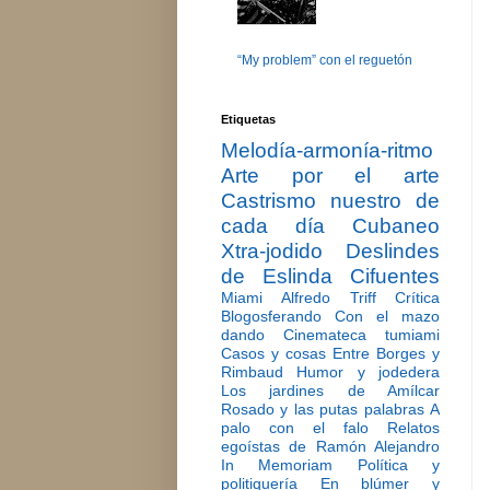
“My problem” con el reguetón
Etiquetas
Melodía-armonía-ritmo
Arte por el arte
Castrismo nuestro de
cada día
Cubaneo
Xtra-jodido
Deslindes
de Eslinda Cifuentes
Miami
Alfredo Triff
Crítica
Blogosferando
Con el mazo
dando
Cinemateca tumiami
Casos y cosas
Entre Borges y
Rimbaud
Humor y jodedera
Los jardines de Amílcar
Rosado y las putas palabras
A
palo con el falo
Relatos
egoístas de Ramón Alejandro
In Memoriam
Política y
politiquería
En blúmer y