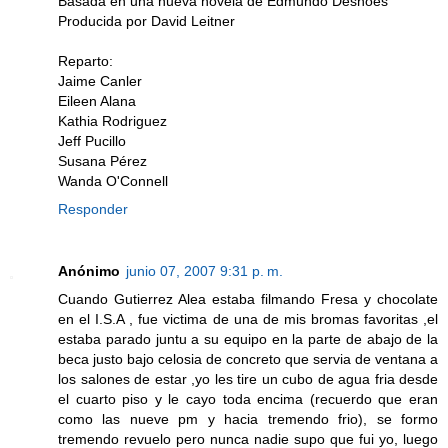
Basada en una nueva novela de Edmundo Desnoes
Producida por David Leitner
Reparto:
Jaime Canler
Eileen Alana
Kathia Rodriguez
Jeff Pucillo
Susana Pérez
Wanda O'Connell
Responder
Anónimo
junio 07, 2007 9:31 p. m.
Cuando Gutierrez Alea estaba filmando Fresa y chocolate
en el I.S.A , fue victima de una de mis bromas favoritas ,el
estaba parado juntu a su equipo en la parte de abajo de la
beca justo bajo celosia de concreto que servia de ventana a
los salones de estar ,yo les tire un cubo de agua fria desde
el cuarto piso y le cayo toda encima (recuerdo que eran
como las nueve pm y hacia tremendo frio), se formo
tremendo revuelo pero nunca nadie supo que fui yo, luego