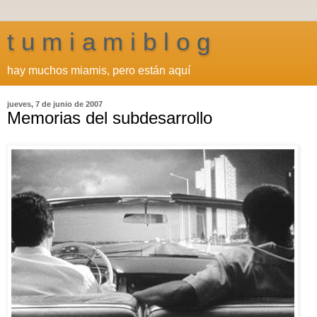
t u m i a m i b l o g
hay muchos miamis, pero están aquí
jueves, 7 de junio de 2007
Memorias del subdesarrollo