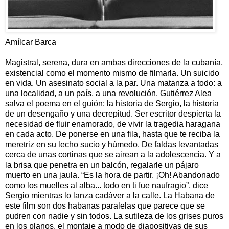
Amílcar Barca
Magistral, serena, dura en ambas direcciones de la cubanía,
existencial como el momento mismo de filmarla. Un suicido
en vida. Un asesinato social a la par. Una matanza a todo: a
una localidad, a un país, a una revolución. Gutiérrez Alea
salva el poema en el guión: la historia de Sergio, la historia
de un desengaño y una decrepitud. Ser escritor despierta la
necesidad de fluir enamorado, de vivir la tragedia haragana
en cada acto. De ponerse en una fila, hasta que te reciba la
meretriz en su lecho sucio y húmedo. De faldas levantadas
cerca de unas cortinas que se airean a la adolescencia. Y a
la brisa que penetra en un balcón, regalarle un pájaro
muerto en una jaula. “Es la hora de partir. ¡Oh! Abandonado
como los muelles al alba... todo en ti fue naufragio”, dice
Sergio mientras lo lanza cadáver a la calle. La Habana de
este film son dos habanas paralelas que parece que se
pudren con nadie y sin todos. La sutileza de los grises puros
en los planos, el montaje a modo de diapositivas de sus