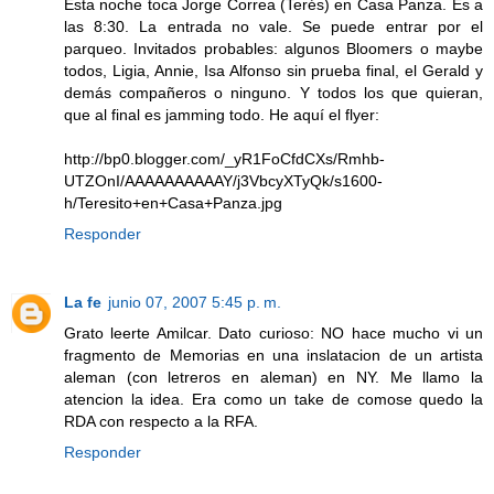
Esta noche toca Jorge Correa (Terés) en Casa Panza. Es a
las 8:30. La entrada no vale. Se puede entrar por el
parqueo. Invitados probables: algunos Bloomers o maybe
todos, Ligia, Annie, Isa Alfonso sin prueba final, el Gerald y
demás compañeros o ninguno. Y todos los que quieran,
que al final es jamming todo. He aquí el flyer:
http://bp0.blogger.com/_yR1FoCfdCXs/Rmhb-
UTZOnI/AAAAAAAAAAY/j3VbcyXTyQk/s1600-
h/Teresito+en+Casa+Panza.jpg
Responder
La fe
junio 07, 2007 5:45 p. m.
Grato leerte Amilcar. Dato curioso: NO hace mucho vi un
fragmento de Memorias en una inslatacion de un artista
aleman (con letreros en aleman) en NY. Me llamo la
atencion la idea. Era como un take de comose quedo la
RDA con respecto a la RFA.
Responder