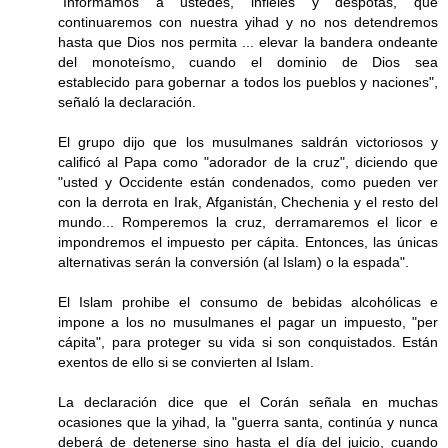
"Informamos a ustedes, infieles y déspotas, que
continuaremos con nuestra yihad y no nos detendremos
hasta que Dios nos permita ... elevar la bandera ondeante
del monoteísmo, cuando el dominio de Dios sea
establecido para gobernar a todos los pueblos y naciones",
señaló la declaración.
El grupo dijo que los musulmanes saldrán victoriosos y
calificó al Papa como "adorador de la cruz", diciendo que
"usted y Occidente están condenados, como pueden ver
con la derrota en Irak, Afganistán, Chechenia y el resto del
mundo... Romperemos la cruz, derramaremos el licor e
impondremos el impuesto per cápita. Entonces, las únicas
alternativas serán la conversión (al Islam) o la espada".
El Islam prohibe el consumo de bebidas alcohólicas e
impone a los no musulmanes el pagar un impuesto, "per
cápita", para proteger su vida si son conquistados. Están
exentos de ello si se convierten al Islam.
La declaración dice que el Corán señala en muchas
ocasiones que la yihad, la "guerra santa, continúa y nunca
deberá de detenerse sino hasta el día del juicio, cuando