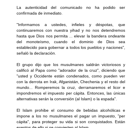
La autenticidad del comunicado no ha podido ser
confirmada de inmediato.
"Informamos a ustedes, infieles y déspotas, que
continuaremos con nuestra yihad y no nos detendremos
hasta que Dios nos permita ... elevar la bandera ondeante
del monoteísmo, cuando el dominio de Dios sea
establecido para gobernar a todos los pueblos y naciones",
señaló la declaración.
El grupo dijo que los musulmanes saldrán victoriosos y
calificó al Papa como "adorador de la cruz", diciendo que
"usted y Occidente están condenados, como pueden ver
con la derrota en Irak, Afganistán, Chechenia y el resto del
mundo... Romperemos la cruz, derramaremos el licor e
impondremos el impuesto per cápita. Entonces, las únicas
alternativas serán la conversión (al Islam) o la espada".
El Islam prohibe el consumo de bebidas alcohólicas e
impone a los no musulmanes el pagar un impuesto, "per
cápita", para proteger su vida si son conquistados. Están
exentos de ello si se convierten al Islam.