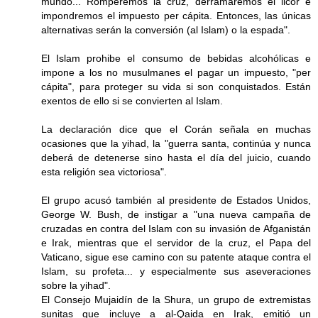
mundo... Romperemos la cruz, derramaremos el licor e
impondremos el impuesto per cápita. Entonces, las únicas
alternativas serán la conversión (al Islam) o la espada".
El Islam prohibe el consumo de bebidas alcohólicas e
impone a los no musulmanes el pagar un impuesto, "per
cápita", para proteger su vida si son conquistados. Están
exentos de ello si se convierten al Islam.
La declaración dice que el Corán señala en muchas
ocasiones que la yihad, la "guerra santa, continúa y nunca
deberá de detenerse sino hasta el día del juicio, cuando
esta religión sea victoriosa".
El grupo acusó también al presidente de Estados Unidos,
George W. Bush, de instigar a "una nueva campaña de
cruzadas en contra del Islam con su invasión de Afganistán
e Irak, mientras que el servidor de la cruz, el Papa del
Vaticano, sigue ese camino con su patente ataque contra el
Islam, su profeta... y especialmente sus aseveraciones
sobre la yihad".
El Consejo Mujaidín de la Shura, un grupo de extremistas
sunitas que incluye a al-Qaida en Irak, emitió un