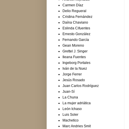
Carmen Díaz
Delio Regueral
Cristina Fernández
Daína Chaviano
Eslinda Cifuentes
Ernesto González
Fernando García
Gean Moreno
Grettel J. Singer
Ileana Fuentes
Ingeborg Portales
Iván de la Nuez
Jorge Ferrer
Jesús Rosado
Juan Carlos Rodríguez
Juan-Sí
La Chuna
La mujer adriática
León Ichaso
Luis Soler
Machetico
Marc Andries Smit