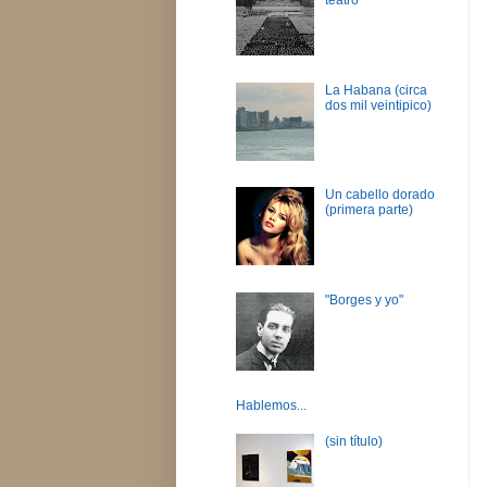
La Habana (circa
dos mil veintipico)
Un cabello dorado
(primera parte)
"Borges y yo"
Hablemos...
(sin título)