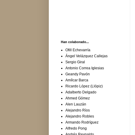
Han colaborado...
Ofill Echevarría
Ángel Velázquez Callejas
Sergio Giral
Antonio Correa Iglesias
Geandy Pavón
Amílcar Barca
Ricardo López (Llópiz)
Adalberto Delgado
Ahmed Gómez
Alen Lauzán
Alejandro Ríos
Alejandro Robles
Armando Rodríguez
Alfredo Pong
Andrés Reynaldo