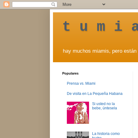
t u m i 
hay muchos miamis, pero están 
Populares
Prensa vs. Miami
De visita en La Pequeña Habana
Si usted no la
bebe, úntesela
La historia como
teatro