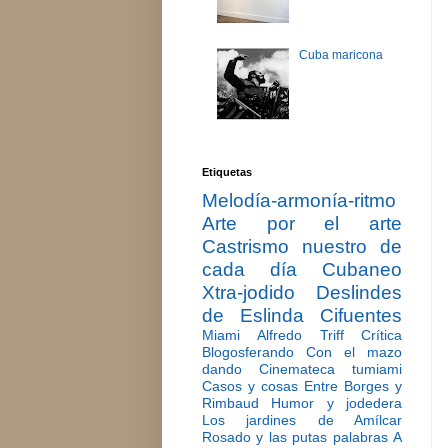
Cuba maricona
Etiquetas
Melodía-armonía-ritmo
Arte por el arte
Castrismo nuestro de
cada día
Cubaneo
Xtra-jodido
Deslindes
de Eslinda Cifuentes
Miami
Alfredo Triff
Crítica
Blogosferando
Con el mazo
dando
Cinemateca tumiami
Casos y cosas
Entre Borges y
Rimbaud
Humor y jodedera
Los jardines de Amílcar
Rosado y las putas palabras
A