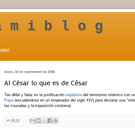
a m i b l o g
aquí
lunes, 18 de septiembre de 2006
Al César lo que es de César
Tan débil y falaz es la justificación
wajabista
del terrorismo islámico con 
Papa
(escudándose en un emperador del siglo XIV) para declarar una "inhe
las cruzadas y la inquisición cristiana).
en
16:13