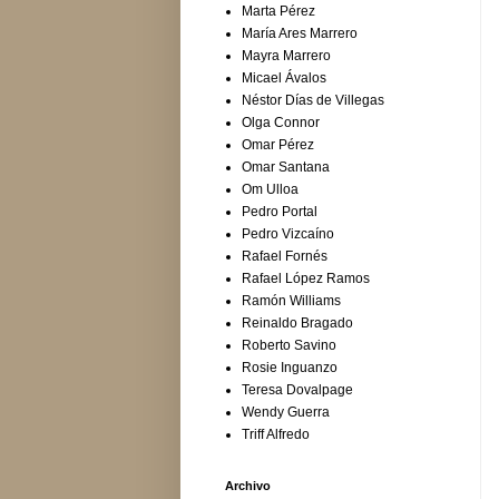
Marta Pérez
María Ares Marrero
Mayra Marrero
Micael Ávalos
Néstor Días de Villegas
Olga Connor
Omar Pérez
Omar Santana
Om Ulloa
Pedro Portal
Pedro Vizcaíno
Rafael Fornés
Rafael López Ramos
Ramón Williams
Reinaldo Bragado
Roberto Savino
Rosie Inguanzo
Teresa Dovalpage
Wendy Guerra
Triff Alfredo
Archivo