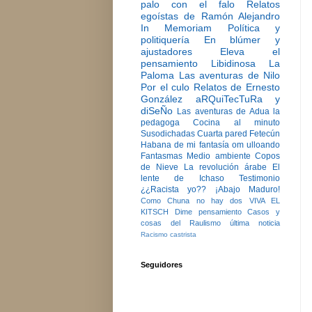
palo con el falo
Relatos
egoístas de Ramón Alejandro
In Memoriam
Política y
politiquería
En blúmer y
ajustadores
Eleva el
pensamiento
Libidinosa
La
Paloma
Las aventuras de Nilo
Por el culo
Relatos de Ernesto
González
aRQuiTecTuRa y
diSeÑo
Las aventuras de Adua la
pedagoga
Cocina al minuto
Susodichadas
Cuarta pared
Fetecún
Habana de mi fantasía
om ulloando
Fantasmas
Medio ambiente
Copos
de Nieve
La revolución árabe
El
lente de Ichaso
Testimonio
¿¿Racista yo??
¡Abajo Maduro!
Como Chuna no hay dos
VIVA EL
KITSCH
Dime pensamiento
Casos y
cosas del Raulismo
última noticia
Racismo castrista
Seguidores