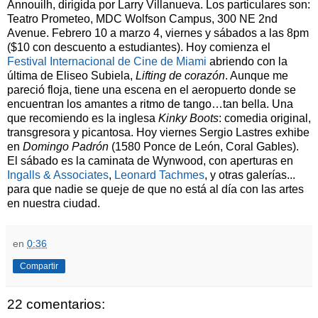
Annouilh, dirigida por Larry Villanueva. Los particulares son:
Teatro Prometeo, MDC Wolfson Campus, 300 NE 2nd
Avenue. Febrero 10 a marzo 4, viernes y sábados a las 8pm
($10 con descuento a estudiantes). Hoy comienza el
Festival Internacional de Cine de Miami
abriendo con la
última de Eliseo Subiela,
Lifting de corazón
. Aunque me
pareció floja, tiene una escena en el aeropuerto donde se
encuentran los amantes a ritmo de tango…tan bella. Una
que recomiendo es la inglesa
Kinky Boots
: comedia original,
transgresora y picantosa. Hoy viernes Sergio Lastres exhibe
en
Domingo Padrón
(1580 Ponce de León, Coral Gables).
El sábado es la caminata de Wynwood, con aperturas en
Ingalls & Associates
,
Leonard Tachmes
, y otras galerías...
para que nadie se queje de que no está al día con las artes
en nuestra ciudad.
en
0:36
Compartir
22 comentarios: