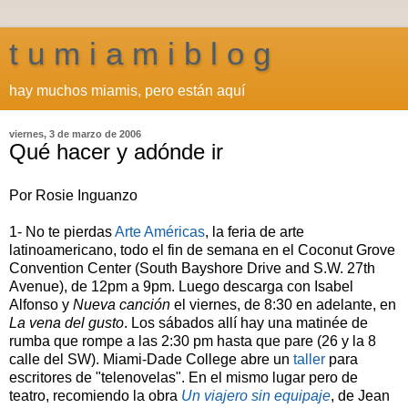
t u m i a m i b l o g
hay muchos miamis, pero están aquí
viernes, 3 de marzo de 2006
Qué hacer y adónde ir
Por Rosie Inguanzo
1- No te pierdas
Arte Américas
, la feria de arte
latinoamericano, todo el fin de semana en el Coconut Grove
Convention Center (South Bayshore Drive and S.W. 27th
Avenue), de 12pm a 9pm. Luego descarga con Isabel
Alfonso y
Nueva canción
el viernes, de 8:30 en adelante, en
La vena del gusto
. Los sábados allí hay una matinée de
rumba que rompe a las 2:30 pm hasta que pare (26 y la 8
calle del SW). Miami-Dade College abre un
taller
para
escritores de "telenovelas". En el mismo lugar pero de
teatro, recomiendo la obra
Un viajero sin equipaje
, de Jean