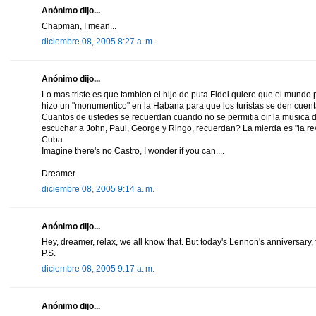
Anónimo dijo...
Chapman, I mean...
diciembre 08, 2005 8:27 a. m.
Anónimo dijo...
Lo mas triste es que tambien el hijo de puta Fidel quiere que el mundo
hizo un "monumentico" en la Habana para que los turistas se den cuent
Cuantos de ustedes se recuerdan cuando no se permitia oir la musica
escuchar a John, Paul, George y Ringo, recuerdan? La mierda es "la revo
Cuba.
Imagine there's no Castro, I wonder if you can....
Dreamer
diciembre 08, 2005 9:14 a. m.
Anónimo dijo...
Hey, dreamer, relax, we all know that. But today's Lennon's anniversary, 
P.S.
diciembre 08, 2005 9:17 a. m.
Anónimo dijo...