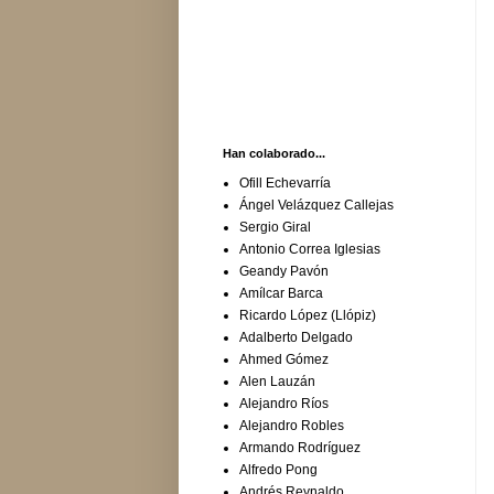
Han colaborado...
Ofill Echevarría
Ángel Velázquez Callejas
Sergio Giral
Antonio Correa Iglesias
Geandy Pavón
Amílcar Barca
Ricardo López (Llópiz)
Adalberto Delgado
Ahmed Gómez
Alen Lauzán
Alejandro Ríos
Alejandro Robles
Armando Rodríguez
Alfredo Pong
Andrés Reynaldo