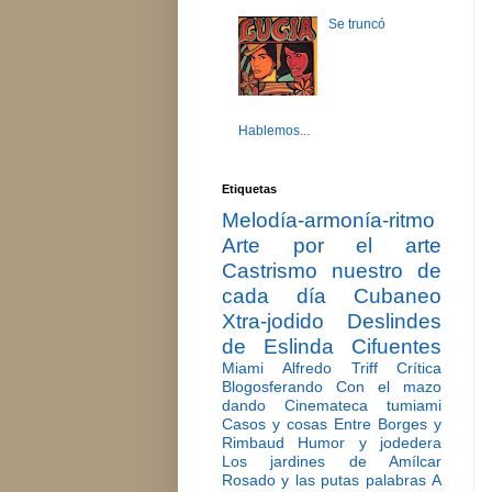
Se truncó
Hablemos...
Etiquetas
Melodía-armonía-ritmo
Arte por el arte
Castrismo nuestro de
cada día
Cubaneo
Xtra-jodido
Deslindes
de Eslinda Cifuentes
Miami
Alfredo Triff
Crítica
Blogosferando
Con el mazo
dando
Cinemateca tumiami
Casos y cosas
Entre Borges y
Rimbaud
Humor y jodedera
Los jardines de Amílcar
Rosado y las putas palabras
A