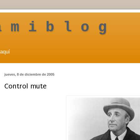
a m i b l o g
aquí
jueves, 8 de diciembre de 2005
Control mute