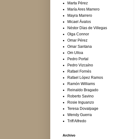
Marta Pérez
María Ares Marrero
Mayra Marrero
Micael Ávalos
Néstor Días de Villegas
Olga Connor
Omar Pérez
Omar Santana
Om Ulloa
Pedro Portal
Pedro Vizcaíno
Rafael Fornés
Rafael López Ramos
Ramón Williams
Reinaldo Bragado
Roberto Savino
Rosie Inguanzo
Teresa Dovalpage
Wendy Guerra
Triff Alfredo
Archivo