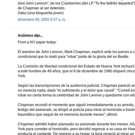
shot John Lennon", de los Cranberries (del LP "To the faithful departed")
de Chapman al ser detenido.
Gaby (una bloguerita joven)
diciembre 08, 2005 9:37 a. m.
Anónimo dijo...
From a NY paper today:
El asesino de John Lennon, Mark Chapman, explicó ante los jueces a car
condicional que lo mató para "robar" parte de la gloria del ex Beatle.
La Comisión de libertad condicional del Estado de Nueva York rechazó 
a este hombre de 49 años, que el 8 de diciembre de 1980 disparó cinc
York.
Según las transcripciones de la audiencia judicial, Chapman pareció a
no merecía nada, dado "el sufrimiento y el dolor que causé". "Cometí es
robar en cierta forma la celebridad de John Lennon y quedarme con ella"
Chapman recordó el momento que siguió inmediatamente a su arresto,
testigo del asesinato, se dirigió al policía para mirar al homicida a tra
traumático que saqué de mi memoria durante meses", afirmó.
Chapman admitió haber planeado su asesinato durante tres meses. Aña
York para cometer el homicidio, pero decidió regresar a su casa en Haw
producía el cantante. De regreso a su hogar, la furia renació al mirar un