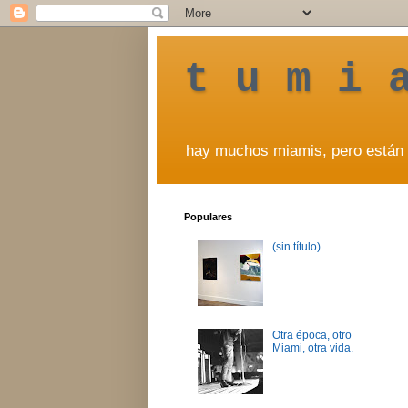
t u m i 
hay muchos miamis, pero están 
Populares
(sin título)
Otra época, otro
Miami, otra vida.