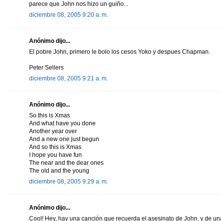
parece que John nos hizo un guiño...
diciembre 08, 2005 9:20 a. m.
Anónimo dijo...
El pobre John, primero le bolo los cesos Yoko y despues Chapman.
Peter Sellers
diciembre 08, 2005 9:21 a. m.
Anónimo dijo...
So this is Xmas
And what have you done
Another year over
And a new one just begun
And so this is Xmas
I hope you have fun
The near and the dear ones
The old and the young
diciembre 08, 2005 9:29 a. m.
Anónimo dijo...
Cool! Hey, hay una canción que recuerda el asesinato de John, y de una 