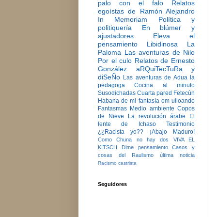
palo con el falo
Relatos
egoístas de Ramón Alejandro
In Memoriam
Política y
politiquería
En blúmer y
ajustadores
Eleva el
pensamiento
Libidinosa
La
Paloma
Las aventuras de Nilo
Por el culo
Relatos de Ernesto
González
aRQuiTecTuRa y
diSeÑo
Las aventuras de Adua la
pedagoga
Cocina al minuto
Susodichadas
Cuarta pared
Fetecún
Habana de mi fantasía
om ulloando
Fantasmas
Medio ambiente
Copos
de Nieve
La revolución árabe
El
lente de Ichaso
Testimonio
¿¿Racista yo??
¡Abajo Maduro!
Como Chuna no hay dos
VIVA EL
KITSCH
Dime pensamiento
Casos y
cosas del Raulismo
última noticia
Racismo castrista
Seguidores