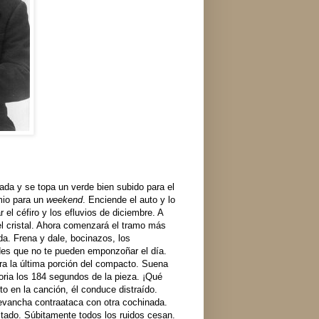
ada y se topa un verde bien subido para el
emio para un
weekend
. Enciende el auto y lo
r el céfiro y los efluvios de diciembre. A
l cristal. Ahora comenzará el tramo más
da. Frena y dale, bocinazos, los
dades que no te pueden emponzoñar el día.
ura la última porción del compacto. Suena
ria los 184 segundos de la pieza. ¡Qué
to en la canción, él conduce distraído.
revancha contraataca con otra cochinada.
itado. Súbitamente todos los ruidos cesan.