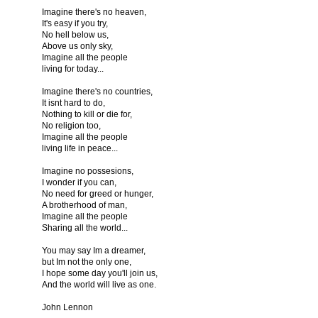
Imagine there's no heaven,
It's easy if you try,
No hell below us,
Above us only sky,
Imagine all the people
living for today...
Imagine there's no countries,
It isnt hard to do,
Nothing to kill or die for,
No religion too,
Imagine all the people
living life in peace...
Imagine no possesions,
I wonder if you can,
No need for greed or hunger,
A brotherhood of man,
Imagine all the people
Sharing all the world...
You may say Im a dreamer,
but Im not the only one,
I hope some day you'll join us,
And the world will live as one.
John Lennon