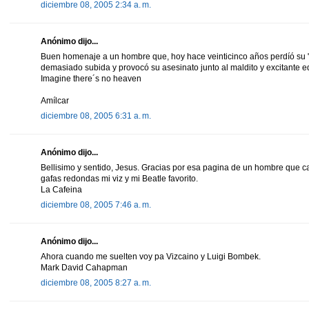
diciembre 08, 2005 2:34 a. m.
Anónimo dijo...
Buen homenaje a un hombre que, hoy hace veinticinco años perdíó su "i
demasiado subida y provocó su asesinato junto al maldito y excitante ed
Imagine there´s no heaven
Amílcar
diciembre 08, 2005 6:31 a. m.
Anónimo dijo...
Bellisimo y sentido, Jesus. Gracias por esa pagina de un hombre que c
gafas redondas mi viz y mi Beatle favorito.
La Cafeina
diciembre 08, 2005 7:46 a. m.
Anónimo dijo...
Ahora cuando me suelten voy pa Vizcaino y Luigi Bombek.
Mark David Cahapman
diciembre 08, 2005 8:27 a. m.