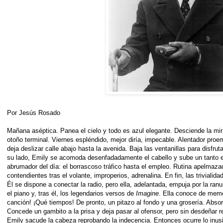
Por Jesús Rosado
Mañana aséptica. Panea el cielo y todo es azul elegante. Desciende la mir
otoño terminal. Viernes espléndido, mejor diría, impecable. Alentador pro
deja deslizar calle abajo hasta la avenida. Baja las ventanillas para disfruta
su lado, Emily se acomoda desenfadadamente el cabello y sube un tanto e
abrumador del día: el borrascoso tráfico hasta el empleo. Rutina apelmaza
contendientes tras el volante, improperios, adrenalina. En fin, las triviali
Él se dispone a conectar la radio, pero ella, adelantada, empuja por la ran
el piano y, tras él, los legendarios versos de
Imagine
. Ella conoce de memo
canción! ¡Qué tiempos! De pronto, un pitazo al fondo y una grosería. Absor
Concede un gambito a la prisa y deja pasar al ofensor, pero sin desdeñar 
Emily sacude la cabeza reprobando la indecencia. Entonces ocurre lo inus