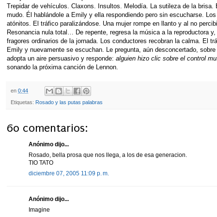
Trepidar de vehículos. Claxons. Insultos. Melodía. La sutileza de la brisa. 
mudo. Él hablándole a Emily y ella respondiendo pero sin escucharse. Los
atónitos. El tráfico paralizándose. Una mujer rompe en llanto y al no percibi
Resonancia nula total… De repente, regresa la música a la reproductora y,
fragores ordinarios de la jornada. Los conductores recobran la calma. El tr
Emily y nuevamente se escuchan. Le pregunta, aún desconcertado, sobre lo 
adopta un aire persuasivo y responde:
alguien hizo clic sobre el control mu
sonando la próxima canción de Lennon.
en
0:44
Etiquetas:
Rosado y las putas palabras
60 comentarios:
Anónimo dijo...
Rosado, bella prosa que nos llega, a los de esa generacion.
TIO TATO
diciembre 07, 2005 11:09 p. m.
Anónimo dijo...
Imagine