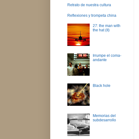
Retrato de nuestra cultura
Reflexiones y trompeta china
27: the man with
the hat (II)
Irrumpe el coma-
andante
Black hole
Memorias del
subdesarrollo