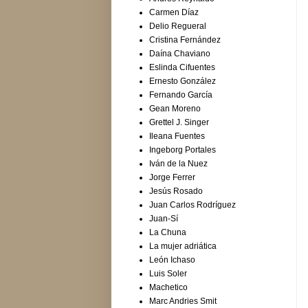
Carmen Díaz
Delio Regueral
Cristina Fernández
Daína Chaviano
Eslinda Cifuentes
Ernesto González
Fernando García
Gean Moreno
Grettel J. Singer
Ileana Fuentes
Ingeborg Portales
Iván de la Nuez
Jorge Ferrer
Jesús Rosado
Juan Carlos Rodríguez
Juan-Sí
La Chuna
La mujer adriática
León Ichaso
Luis Soler
Machetico
Marc Andries Smit