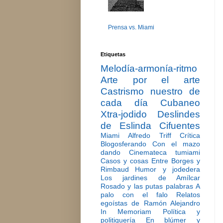
Prensa vs. Miami
Etiquetas
Melodía-armonía-ritmo
Arte por el arte
Castrismo nuestro de
cada día
Cubaneo
Xtra-jodido
Deslindes
de Eslinda Cifuentes
Miami
Alfredo Triff
Crítica
Blogosferando
Con el mazo
dando
Cinemateca tumiami
Casos y cosas
Entre Borges y
Rimbaud
Humor y jodedera
Los jardines de Amílcar
Rosado y las putas palabras
A
palo con el falo
Relatos
egoístas de Ramón Alejandro
In Memoriam
Política y
politiquería
En blúmer y