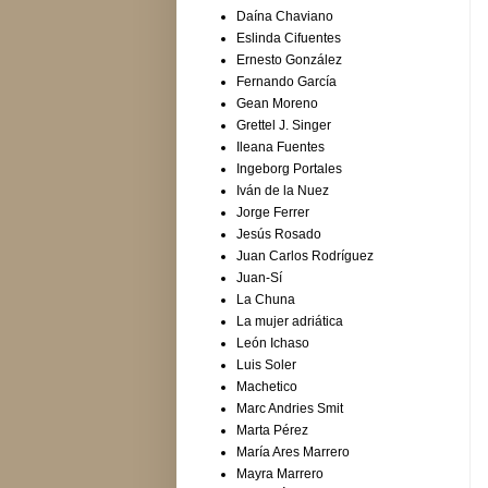
Daína Chaviano
Eslinda Cifuentes
Ernesto González
Fernando García
Gean Moreno
Grettel J. Singer
Ileana Fuentes
Ingeborg Portales
Iván de la Nuez
Jorge Ferrer
Jesús Rosado
Juan Carlos Rodríguez
Juan-Sí
La Chuna
La mujer adriática
León Ichaso
Luis Soler
Machetico
Marc Andries Smit
Marta Pérez
María Ares Marrero
Mayra Marrero