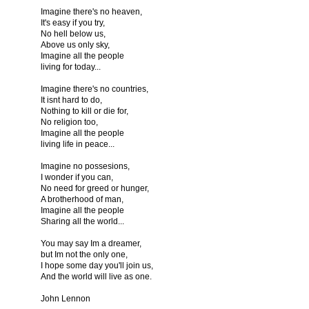
Imagine there's no heaven,
It's easy if you try,
No hell below us,
Above us only sky,
Imagine all the people
living for today...
Imagine there's no countries,
It isnt hard to do,
Nothing to kill or die for,
No religion too,
Imagine all the people
living life in peace...
Imagine no possesions,
I wonder if you can,
No need for greed or hunger,
A brotherhood of man,
Imagine all the people
Sharing all the world...
You may say Im a dreamer,
but Im not the only one,
I hope some day you'll join us,
And the world will live as one.
John Lennon