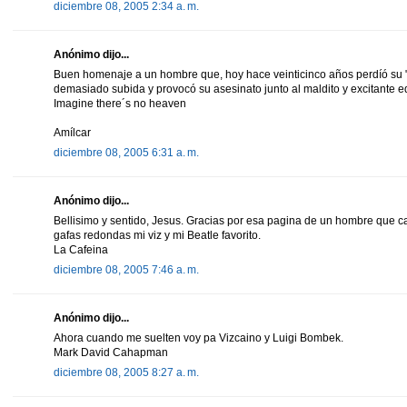
diciembre 08, 2005 2:34 a. m.
Anónimo dijo...
Buen homenaje a un hombre que, hoy hace veinticinco años perdíó su "i
demasiado subida y provocó su asesinato junto al maldito y excitante ed
Imagine there´s no heaven
Amílcar
diciembre 08, 2005 6:31 a. m.
Anónimo dijo...
Bellisimo y sentido, Jesus. Gracias por esa pagina de un hombre que c
gafas redondas mi viz y mi Beatle favorito.
La Cafeina
diciembre 08, 2005 7:46 a. m.
Anónimo dijo...
Ahora cuando me suelten voy pa Vizcaino y Luigi Bombek.
Mark David Cahapman
diciembre 08, 2005 8:27 a. m.