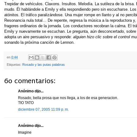
Trepidar de vehículos. Claxons. Insultos. Melodía. La sutileza de la brisa. 
mudo. Él hablándole a Emily y ella respondiendo pero sin escucharse. Los
atónitos. El tráfico paralizándose. Una mujer rompe en llanto y al no percibi
Resonancia nula total… De repente, regresa la música a la reproductora y,
fragores ordinarios de la jornada. Los conductores recobran la calma. El tr
Emily y nuevamente se escuchan. Le pregunta, aún desconcertado, sobre lo 
adopta un aire persuasivo y responde:
alguien hizo clic sobre el control mu
sonando la próxima canción de Lennon.
en
0:44
Etiquetas:
Rosado y las putas palabras
60 comentarios:
Anónimo dijo...
Rosado, bella prosa que nos llega, a los de esa generacion.
TIO TATO
diciembre 07, 2005 11:09 p. m.
Anónimo dijo...
Imagine