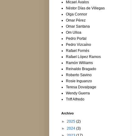
Micael Ávalos
Néstor Días de Villegas
Olga Connor
Omar Pérez
Omar Santana
Om Ulloa
Pedro Portal
Pedro Vizcaíno
Rafael Fornés
Rafael López Ramos
Ramón Williams
Reinaldo Bragado
Roberto Savino
Rosie Inguanzo
Teresa Dovalpage
Wendy Guerra
Triff Alfredo
Archivo
►
2025
(2)
►
2024
(3)
►
2023
(17)