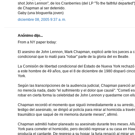
shot John Lennon", de los Cranberries (del LP "To the faithful departed")
de Chapman al ser detenido.
Gaby (una bloguerita joven)
diciembre 08, 2005 9:37 a. m.
Anónimo dijo...
From a NY paper today:
El asesino de John Lennon, Mark Chapman, explicó ante los jueces a car
condicional que lo mató para "robar" parte de la gloria del ex Beatle.
La Comisión de libertad condicional del Estado de Nueva York rechazó 
a este hombre de 49 años, que el 8 de diciembre de 1980 disparó cinc
York.
Según las transcripciones de la audiencia judicial, Chapman pareció a
no merecía nada, dado "el sufrimiento y el dolor que causé". "Cometí es
robar en cierta forma la celebridad de John Lennon y quedarme con ella"
Chapman recordó el momento que siguió inmediatamente a su arresto,
testigo del asesinato, se dirigió al policía para mirar al homicida a tra
traumático que saqué de mi memoria durante meses", afirmó.
Chapman admitió haber planeado su asesinato durante tres meses. Aña
York para cometer el homicidio, pero decidió regresar a su casa en Haw
producía el cantante. De regreso a su hogar, la furia renació al mirar un