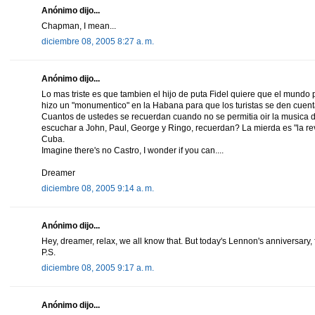
Anónimo dijo...
Chapman, I mean...
diciembre 08, 2005 8:27 a. m.
Anónimo dijo...
Lo mas triste es que tambien el hijo de puta Fidel quiere que el mundo
hizo un "monumentico" en la Habana para que los turistas se den cuent
Cuantos de ustedes se recuerdan cuando no se permitia oir la musica
escuchar a John, Paul, George y Ringo, recuerdan? La mierda es "la revo
Cuba.
Imagine there's no Castro, I wonder if you can....
Dreamer
diciembre 08, 2005 9:14 a. m.
Anónimo dijo...
Hey, dreamer, relax, we all know that. But today's Lennon's anniversary, 
P.S.
diciembre 08, 2005 9:17 a. m.
Anónimo dijo...