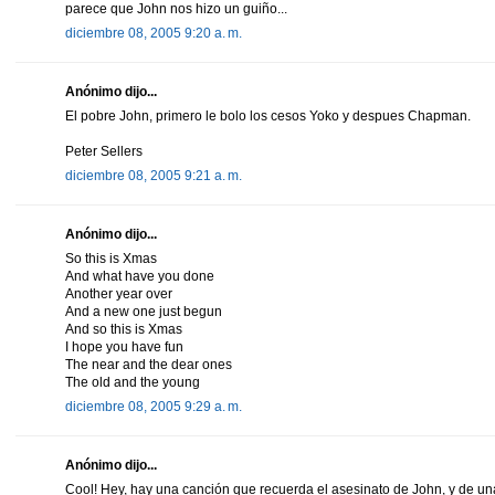
parece que John nos hizo un guiño...
diciembre 08, 2005 9:20 a. m.
Anónimo dijo...
El pobre John, primero le bolo los cesos Yoko y despues Chapman.
Peter Sellers
diciembre 08, 2005 9:21 a. m.
Anónimo dijo...
So this is Xmas
And what have you done
Another year over
And a new one just begun
And so this is Xmas
I hope you have fun
The near and the dear ones
The old and the young
diciembre 08, 2005 9:29 a. m.
Anónimo dijo...
Cool! Hey, hay una canción que recuerda el asesinato de John, y de una 