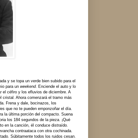
ada y se topa un verde bien subido para el
emio para un
weekend
. Enciende el auto y lo
r el céfiro y los efluvios de diciembre. A
l cristal. Ahora comenzará el tramo más
da. Frena y dale, bocinazos, los
dades que no te pueden emponzoñar el día.
ura la última porción del compacto. Suena
ria los 184 segundos de la pieza. ¡Qué
to en la canción, él conduce distraído.
revancha contraataca con otra cochinada.
itado. Súbitamente todos los ruidos cesan.