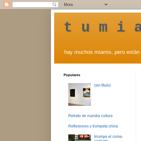
t u m i 
hay muchos miamis, pero están 
Populares
(sin título)
Retrato de nuestra cultura
Reflexiones y trompeta china
Irrumpe el coma-
andante