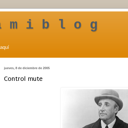
a m i b l o g
aquí
jueves, 8 de diciembre de 2005
Control mute