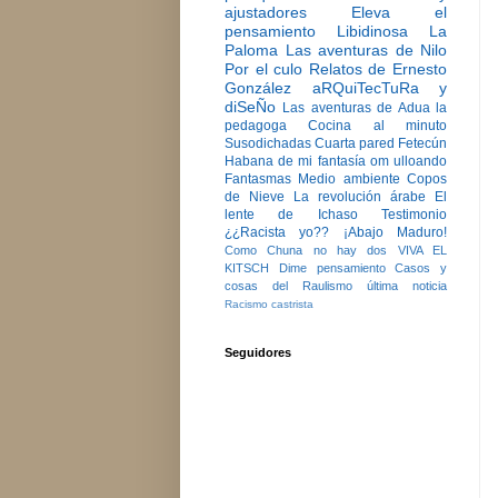
ajustadores
Eleva el
pensamiento
Libidinosa
La
Paloma
Las aventuras de Nilo
Por el culo
Relatos de Ernesto
González
aRQuiTecTuRa y
diSeÑo
Las aventuras de Adua la
pedagoga
Cocina al minuto
Susodichadas
Cuarta pared
Fetecún
Habana de mi fantasía
om ulloando
Fantasmas
Medio ambiente
Copos
de Nieve
La revolución árabe
El
lente de Ichaso
Testimonio
¿¿Racista yo??
¡Abajo Maduro!
Como Chuna no hay dos
VIVA EL
KITSCH
Dime pensamiento
Casos y
cosas del Raulismo
última noticia
Racismo castrista
Seguidores