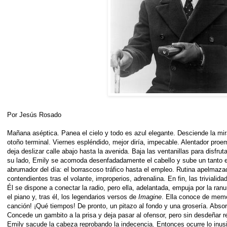
Por Jesús Rosado
Mañana aséptica. Panea el cielo y todo es azul elegante. Desciende la mir
otoño terminal. Viernes espléndido, mejor diría, impecable. Alentador pro
deja deslizar calle abajo hasta la avenida. Baja las ventanillas para disfruta
su lado, Emily se acomoda desenfadadamente el cabello y sube un tanto e
abrumador del día: el borrascoso tráfico hasta el empleo. Rutina apelmaza
contendientes tras el volante, improperios, adrenalina. En fin, las triviali
Él se dispone a conectar la radio, pero ella, adelantada, empuja por la ran
el piano y, tras él, los legendarios versos de
Imagine
. Ella conoce de memo
canción! ¡Qué tiempos! De pronto, un pitazo al fondo y una grosería. Absor
Concede un gambito a la prisa y deja pasar al ofensor, pero sin desdeñar 
Emily sacude la cabeza reprobando la indecencia. Entonces ocurre lo inus