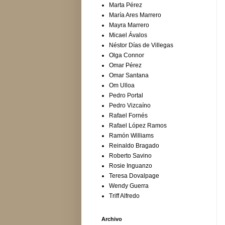
Marta Pérez
María Ares Marrero
Mayra Marrero
Micael Ávalos
Néstor Días de Villegas
Olga Connor
Omar Pérez
Omar Santana
Om Ulloa
Pedro Portal
Pedro Vizcaíno
Rafael Fornés
Rafael López Ramos
Ramón Williams
Reinaldo Bragado
Roberto Savino
Rosie Inguanzo
Teresa Dovalpage
Wendy Guerra
Triff Alfredo
Archivo