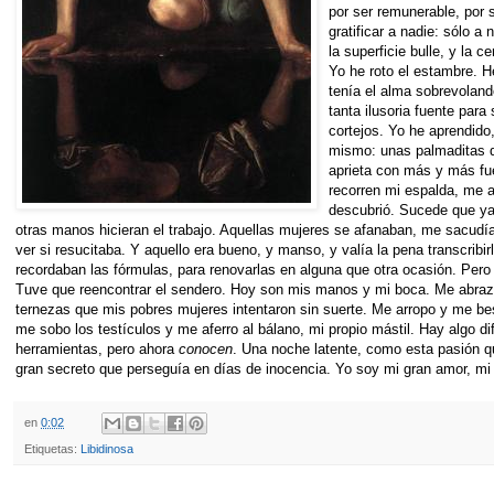
por ser remunerable, por s
gratificar a nadie: sólo 
la superficie bulle, y la 
Yo he roto el estambre. H
tenía el alma sobrevolando
tanta ilusoria fuente para
cortejos. Yo he aprendid
mismo: unas palmaditas d
aprieta con más y más fu
recorren mi espalda, me a
descubrió. Sucede que ya
otras manos hicieran el trabajo. Aquellas mujeres se afanaban, me sacudí
ver si resucitaba. Y aquello era bueno, y manso, y valía la pena transcribi
recordaban las fórmulas, para renovarlas en alguna que otra ocasión. Per
Tuve que reencontrar el sendero. Hoy son mis manos y mi boca. Me abraz
ternezas que mis pobres mujeres intentaron sin suerte. Me arropo y me be
me sobo los testículos y me aferro al bálano, mi propio mástil. Hay algo d
herramientas, pero ahora
conocen
. Una noche latente, como esta pasión
gran secreto que perseguía en días de inocencia. Yo soy mi gran amor, m
en
0:02
Etiquetas:
Libidinosa