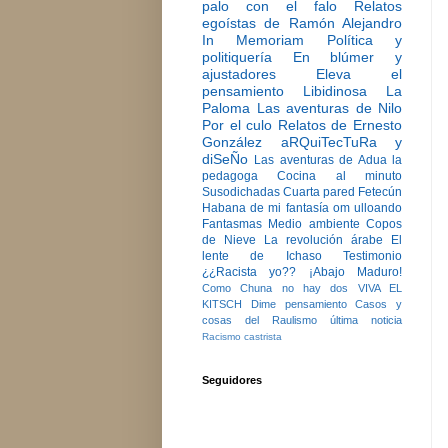
palo con el falo
Relatos
egoístas de Ramón Alejandro
In Memoriam
Política y
politiquería
En blúmer y
ajustadores
Eleva el
pensamiento
Libidinosa
La
Paloma
Las aventuras de Nilo
Por el culo
Relatos de Ernesto
González
aRQuiTecTuRa y
diSeÑo
Las aventuras de Adua la
pedagoga
Cocina al minuto
Susodichadas
Cuarta pared
Fetecún
Habana de mi fantasía
om ulloando
Fantasmas
Medio ambiente
Copos
de Nieve
La revolución árabe
El
lente de Ichaso
Testimonio
¿¿Racista yo??
¡Abajo Maduro!
Como Chuna no hay dos
VIVA EL
KITSCH
Dime pensamiento
Casos y
cosas del Raulismo
última noticia
Racismo castrista
Seguidores