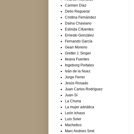
Carmen Díaz
Delio Regueral
Cristina Fernández
Daína Chaviano
Eslinda Cifuentes
Ernesto González
Fernando García
Gean Moreno
Grettel J. Singer
Ileana Fuentes
Ingeborg Portales
Iván de la Nuez
Jorge Ferrer
Jesús Rosado
Juan Carlos Rodríguez
Juan-Sí
La Chuna
La mujer adriática
León Ichaso
Luis Soler
Machetico
Marc Andries Smit