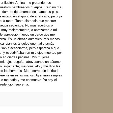
er ilusión. Al final, no pretendemos
a nuestros hambreados cuerpos. Pero un día
certidumbre de amarnos nos lame los pies.
e estado en el grupo de arrancada, pero ya
 la meta. Tanta distancia que recorrer,
 seguir sedientos. No más acertijos o
o, muy recientemente, a abrazarme a mí
e aprobación, luego un cerco que me
erza. Es un abrazo auténtico. Mis manos
carician los ángulos que nadie jamás
 sabía acariciarme, pero esperaba a que
an y escudriñaban en mis ojos muertos por
rlo en ciertas páginas. Mis mujeres
o mis ojos seguían atravesando un páramo.
o largamente, me consuelo y me digo las
so los hombros. Me recorro con lentitud,
iferente en estas manos. Ayer eran simples
 que me baña y me conmueve. Yo soy el
i redención suprema.