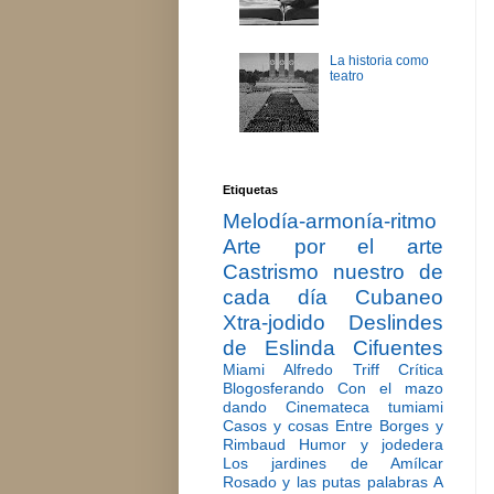
La historia como
teatro
Etiquetas
Melodía-armonía-ritmo
Arte por el arte
Castrismo nuestro de
cada día
Cubaneo
Xtra-jodido
Deslindes
de Eslinda Cifuentes
Miami
Alfredo Triff
Crítica
Blogosferando
Con el mazo
dando
Cinemateca tumiami
Casos y cosas
Entre Borges y
Rimbaud
Humor y jodedera
Los jardines de Amílcar
Rosado y las putas palabras
A