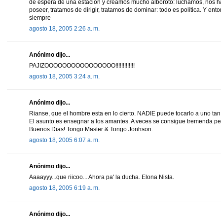
de espera de una estación y creamos mucho alboroto: luchamos, nos h
poseer, tratamos de dirigir, tratamos de dominar: todo es política. Y ento
siempre
agosto 18, 2005 2:26 a. m.
Anónimo dijo...
PAJIZOOOOOOOOOOOOOOOO!!!!!!!!!!!!!
agosto 18, 2005 3:24 a. m.
Anónimo dijo...
Rianse, que el hombre esta en lo cierto. NADIE puede tocarlo a uno t
El asunto es ensegnar a los amantes. A veces se consigue tremenda pe
Buenos Dias! Tongo Master & Tongo Jonhson.
agosto 18, 2005 6:07 a. m.
Anónimo dijo...
Aaaayyy...que riicoo... Ahora pa' la ducha. Elona Nista.
agosto 18, 2005 6:19 a. m.
Anónimo dijo...