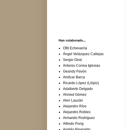
Han colaborado...
Ofill Echevarría
Ángel Velázquez Callejas
Sergio Giral
Antonio Correa Iglesias
Geandy Pavón
Amílcar Barca
Ricardo López (Llópiz)
Adalberto Delgado
Ahmed Gómez
Alen Lauzán
Alejandro Ríos
Alejandro Robles
Armando Rodríguez
Alfredo Pong
Andrés Reynaldo