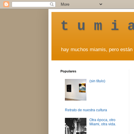
t u m i 
hay muchos miamis, pero están 
Populares
(sin título)
Retrato de nuestra cultura
Otra época, otro
Miami, otra vida.