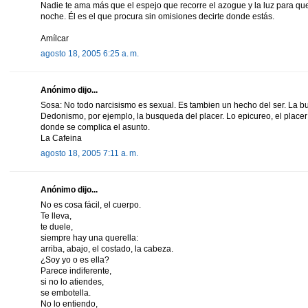
Nadie te ama más que el espejo que recorre el azogue y la luz para q
noche. Él es el que procura sin omisiones decirte donde estás.
Amílcar
agosto 18, 2005 6:25 a. m.
Anónimo dijo...
Sosa: No todo narcisismo es sexual. Es tambien un hecho del ser. La bu
Dedonismo, por ejemplo, la busqueda del placer. Lo epicureo, el placer 
donde se complica el asunto.
La Cafeina
agosto 18, 2005 7:11 a. m.
Anónimo dijo...
No es cosa fácil, el cuerpo.
Te lleva,
te duele,
siempre hay una querella:
arriba, abajo, el costado, la cabeza.
¿Soy yo o es ella?
Parece indiferente,
si no lo atiendes,
se embotella.
No lo entiendo,