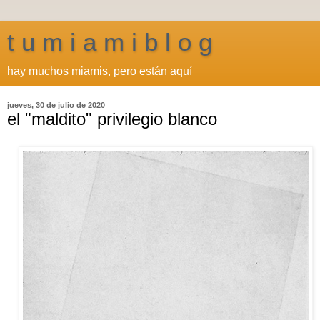
t u m i a m i b l o g
hay muchos miamis, pero están aquí
jueves, 30 de julio de 2020
el "maldito" privilegio blanco