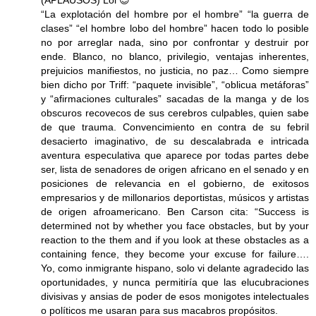
“La explotación del hombre por el hombre” “la guerra de
clases” “el hombre lobo del hombre” hacen todo lo posible
no por arreglar nada, sino por confrontar y destruir por
ende. Blanco, no blanco, privilegio, ventajas inherentes,
prejuicios manifiestos, no justicia, no paz… Como siempre
bien dicho por Triff: “paquete invisible”, “oblicua metáforas”
y “afirmaciones culturales” sacadas de la manga y de los
obscuros recovecos de sus cerebros culpables, quien sabe
de que trauma. Convencimiento en contra de su febril
desacierto imaginativo, de su descalabrada e intricada
aventura especulativa que aparece por todas partes debe
ser, lista de senadores de origen africano en el senado y en
posiciones de relevancia en el gobierno, de exitosos
empresarios y de millonarios deportistas, músicos y artistas
de origen afroamericano. Ben Carson cita: “Success is
determined not by whether you face obstacles, but by your
reaction to the them and if you look at these obstacles as a
containing fence, they become your excuse for failure….
Yo, como inmigrante hispano, solo vi delante agradecido las
oportunidades, y nunca permitiría que las elucubraciones
divisivas y ansias de poder de esos monigotes intelectuales
o políticos me usaran para sus macabros propósitos.