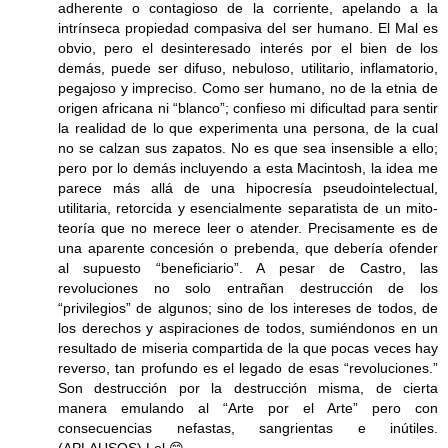
adherente o contagioso de la corriente, apelando a la
intrínseca propiedad compasiva del ser humano. El Mal es
obvio, pero el desinteresado interés por el bien de los
demás, puede ser difuso, nebuloso, utilitario, inflamatorio,
pegajoso y impreciso. Como ser humano, no de la etnia de
origen africana ni “blanco”; confieso mi dificultad para sentir
la realidad de lo que experimenta una persona, de la cual
no se calzan sus zapatos. No es que sea insensible a ello;
pero por lo demás incluyendo a esta Macintosh, la idea me
parece más allá de una hipocresía pseudointelectual,
utilitaria, retorcida y esencialmente separatista de un mito-
teoría que no merece leer o atender. Precisamente es de
una aparente concesión o prebenda, que debería ofender
al supuesto “beneficiario”. A pesar de Castro, las
revoluciones no solo entrañan destrucción de los
“privilegios” de algunos; sino de los intereses de todos, de
los derechos y aspiraciones de todos, sumiéndonos en un
resultado de miseria compartida de la que pocas veces hay
reverso, tan profundo es el legado de esas “revoluciones.”
Son destrucción por la destrucción misma, de cierta
manera emulando al “Arte por el Arte” pero con
consecuencias nefastas, sangrientas e inútiles.
(APLAUSOS) Lol 😊