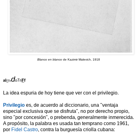
Blanco en blanco
de Kazimir Malevich, 1918
d
al
r
o
T
ri
F
f
F
e
La idea espuria de hoy tiene que ver con el privilegio.
Privilegio
es, de acuerdo al diccionario, una "ventaja
especial exclusiva que se disfruta", no por derecho propio,
sino "por concesión", o prebenda, generalmente inmerecida.
A propósito, la palabra es usada tan temprano como 1961,
por
Fidel Castro
, contra la burguesía criolla cubana: