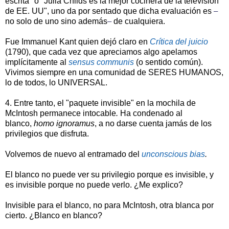
escrita" o "Julia Childs es la mejor cocinera de la televisión
de EE. UU", uno da por sentado que dicha evaluación es
–
no solo de uno sino además
–
de cualquiera.
Fue Immanuel Kant quien dejó claro en
Crítica del juicio
(1790),
que cada vez que apreciamos algo apelamos
implícitamente al
sensus communis
(o sentido común).
Vivimos siempre en una comunidad de SERES HUMANOS,
lo de todos, lo UNIVERSAL.
4. Entre tanto, el "paquete invisible" en la mochila de
McIntosh permanece intocable
.
Ha condenado al
blanco,
homo ignoramus
, a no darse cuenta
jamás de los
privilegios que disfruta.
Volvemos de nuevo al entramado del
unconscious bias
.
El blanco no puede ver su privilegio porque es invisible, y
es invisible porque no puede verlo. ¿Me explico?
Invisible para el blanco, no para McIntosh, otra blanca por
cierto. ¿Blanco en blanco?