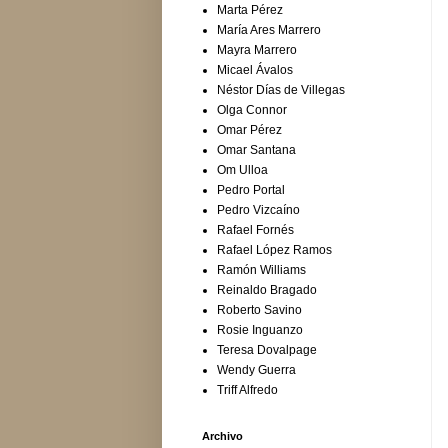
Marta Pérez
María Ares Marrero
Mayra Marrero
Micael Ávalos
Néstor Días de Villegas
Olga Connor
Omar Pérez
Omar Santana
Om Ulloa
Pedro Portal
Pedro Vizcaíno
Rafael Fornés
Rafael López Ramos
Ramón Williams
Reinaldo Bragado
Roberto Savino
Rosie Inguanzo
Teresa Dovalpage
Wendy Guerra
Triff Alfredo
Archivo