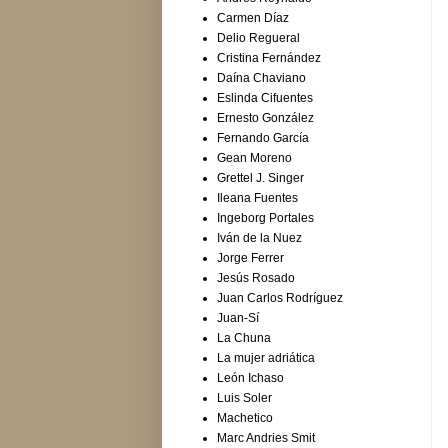
Carmen Díaz
Delio Regueral
Cristina Fernández
Daína Chaviano
Eslinda Cifuentes
Ernesto González
Fernando García
Gean Moreno
Grettel J. Singer
Ileana Fuentes
Ingeborg Portales
Iván de la Nuez
Jorge Ferrer
Jesús Rosado
Juan Carlos Rodríguez
Juan-Sí
La Chuna
La mujer adriática
León Ichaso
Luis Soler
Machetico
Marc Andries Smit