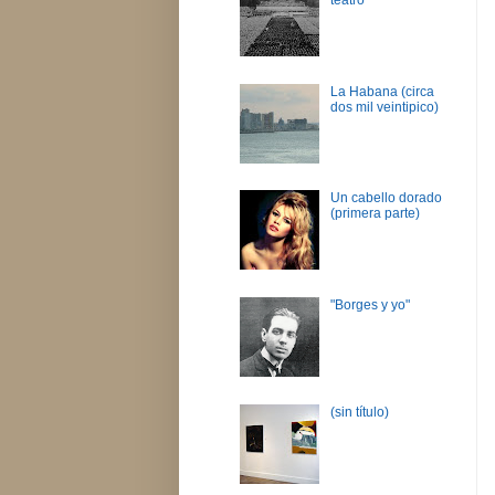
La Habana (circa
dos mil veintipico)
Un cabello dorado
(primera parte)
"Borges y yo"
(sin título)