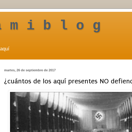
a m i b l o g
aquí
martes, 26 de septiembre de 2017
¿cuántos de los aquí presentes NO defien