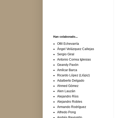
Han colaborado...
Ofill Echevarría
Ángel Velázquez Callejas
Sergio Giral
Antonio Correa Iglesias
Geandy Pavón
Amílcar Barca
Ricardo López (Llópiz)
Adalberto Delgado
Ahmed Gómez
Alen Lauzán
Alejandro Ríos
Alejandro Robles
Armando Rodríguez
Alfredo Pong
Andrés Reynaldo