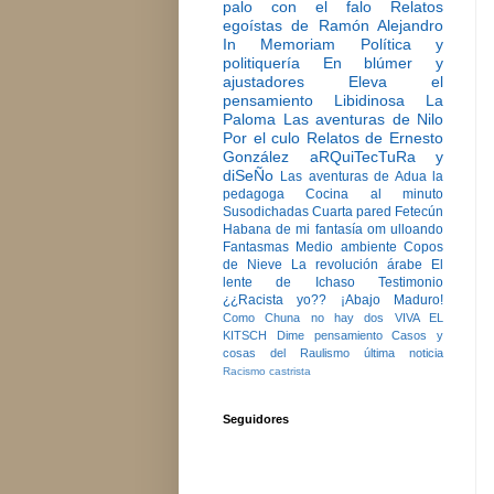
palo con el falo
Relatos
egoístas de Ramón Alejandro
In Memoriam
Política y
politiquería
En blúmer y
ajustadores
Eleva el
pensamiento
Libidinosa
La
Paloma
Las aventuras de Nilo
Por el culo
Relatos de Ernesto
González
aRQuiTecTuRa y
diSeÑo
Las aventuras de Adua la
pedagoga
Cocina al minuto
Susodichadas
Cuarta pared
Fetecún
Habana de mi fantasía
om ulloando
Fantasmas
Medio ambiente
Copos
de Nieve
La revolución árabe
El
lente de Ichaso
Testimonio
¿¿Racista yo??
¡Abajo Maduro!
Como Chuna no hay dos
VIVA EL
KITSCH
Dime pensamiento
Casos y
cosas del Raulismo
última noticia
Racismo castrista
Seguidores