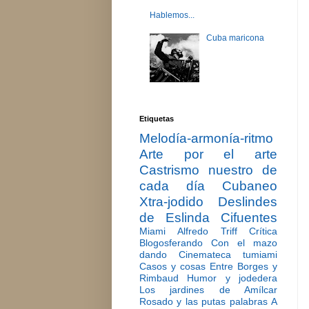
Hablemos...
Cuba maricona
Etiquetas
Melodía-armonía-ritmo
Arte por el arte
Castrismo nuestro de
cada día
Cubaneo
Xtra-jodido
Deslindes
de Eslinda Cifuentes
Miami
Alfredo Triff
Crítica
Blogosferando
Con el mazo
dando
Cinemateca tumiami
Casos y cosas
Entre Borges y
Rimbaud
Humor y jodedera
Los jardines de Amílcar
Rosado y las putas palabras
A