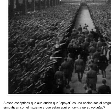
A esos escépticos que aún dudan que "apoyar" es una acción social pregu
simpatizan con el nazismo y que están aquí
en contra de su voluntad
?