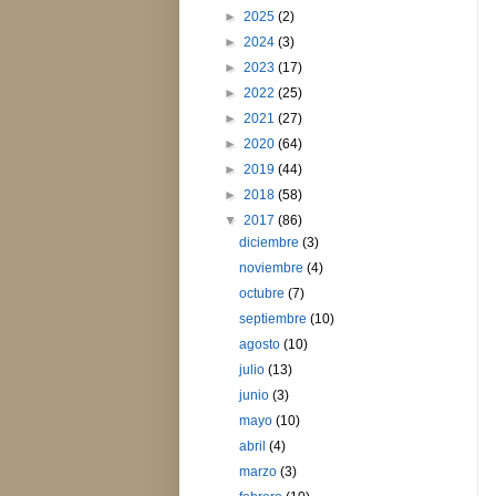
►
2025
(2)
►
2024
(3)
►
2023
(17)
►
2022
(25)
►
2021
(27)
►
2020
(64)
►
2019
(44)
►
2018
(58)
▼
2017
(86)
diciembre
(3)
noviembre
(4)
octubre
(7)
septiembre
(10)
agosto
(10)
julio
(13)
junio
(3)
mayo
(10)
abril
(4)
marzo
(3)