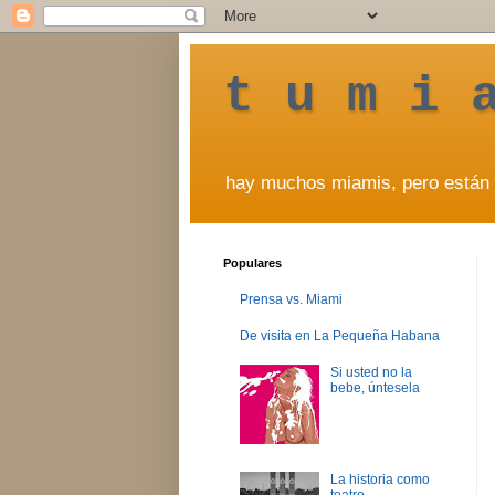
t u m i 
hay muchos miamis, pero están 
Populares
Prensa vs. Miami
De visita en La Pequeña Habana
Si usted no la
bebe, úntesela
La historia como
teatro