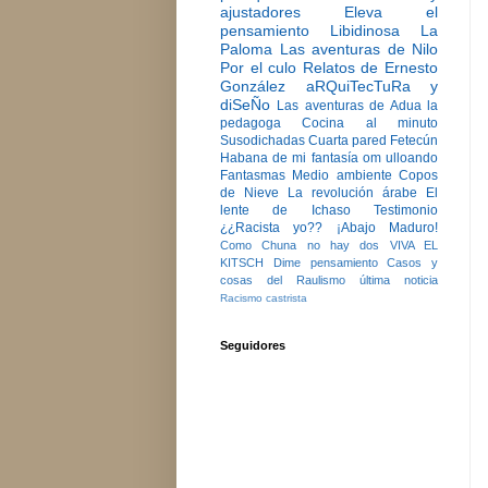
ajustadores
Eleva el
pensamiento
Libidinosa
La
Paloma
Las aventuras de Nilo
Por el culo
Relatos de Ernesto
González
aRQuiTecTuRa y
diSeÑo
Las aventuras de Adua la
pedagoga
Cocina al minuto
Susodichadas
Cuarta pared
Fetecún
Habana de mi fantasía
om ulloando
Fantasmas
Medio ambiente
Copos
de Nieve
La revolución árabe
El
lente de Ichaso
Testimonio
¿¿Racista yo??
¡Abajo Maduro!
Como Chuna no hay dos
VIVA EL
KITSCH
Dime pensamiento
Casos y
cosas del Raulismo
última noticia
Racismo castrista
Seguidores