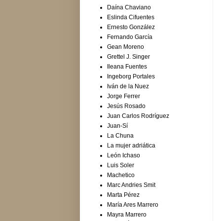
Daína Chaviano
Eslinda Cifuentes
Ernesto González
Fernando García
Gean Moreno
Grettel J. Singer
Ileana Fuentes
Ingeborg Portales
Iván de la Nuez
Jorge Ferrer
Jesús Rosado
Juan Carlos Rodríguez
Juan-Sí
La Chuna
La mujer adriática
León Ichaso
Luis Soler
Machetico
Marc Andries Smit
Marta Pérez
María Ares Marrero
Mayra Marrero