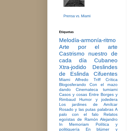
Prensa vs. Miami
Etiquetas
Melodía-armonía-ritmo
Arte por el arte
Castrismo nuestro de
cada día
Cubaneo
Xtra-jodido
Deslindes
de Eslinda Cifuentes
Miami
Alfredo Triff
Crítica
Blogosferando
Con el mazo
dando
Cinemateca tumiami
Casos y cosas
Entre Borges y
Rimbaud
Humor y jodedera
Los jardines de Amílcar
Rosado y las putas palabras
A
palo con el falo
Relatos
egoístas de Ramón Alejandro
In Memoriam
Política y
politiquería
En blúmer y