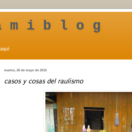
a m i b l o g
aquí
martes, 26 de mayo de 2015
casos y cosas del raulismo