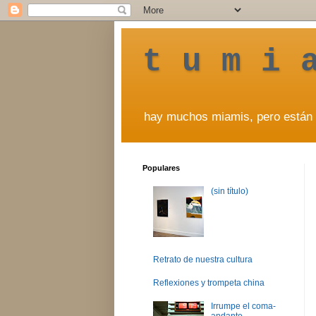
t u m i 
hay muchos miamis, pero están 
Populares
(sin título)
Retrato de nuestra cultura
Reflexiones y trompeta china
Irrumpe el coma-
andante