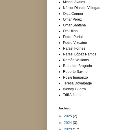
Micael Ávalos
Néstor Días de Villegas
Olga Connor
Omar Pérez
Omar Santana
Om Ulloa
Pedro Portal
Pedro Vizcaíno
Rafael Fornés
Rafael López Ramos
Ramón Williams
Reinaldo Bragado
Roberto Savino
Rosie Inguanzo
Teresa Dovalpage
Wendy Guerra
Triff Alfredo
Archivo
►
2025
(2)
►
2024
(3)
►
2023
(17)