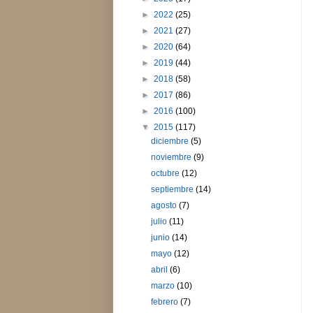
►
2022
(25)
►
2021
(27)
►
2020
(64)
►
2019
(44)
►
2018
(58)
►
2017
(86)
►
2016
(100)
▼
2015
(117)
diciembre
(5)
noviembre
(9)
octubre
(12)
septiembre
(14)
agosto
(7)
julio
(11)
junio
(14)
mayo
(12)
abril
(6)
marzo
(10)
febrero
(7)