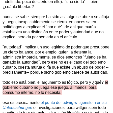
indefinido: poco de cierto en ello). "una cierta"..., bien,
¿cuánta libertad?
nunca se sabe. siempre ha sido así. algo se abre o se afloja
y luego, inexplicablemente se cierra. entonces salen
politólogos a explicar el "por qué". de ahí que murúa
establezca una distinción entre poder y autoridad que no
explica, pero da por sentada en el artículo.
"autoridad" implica un uso legítimo de poder que presupone
un cierto balance. por ejemplo, quien la detenta la
administra imparcialmente. se dice entonces "fulano se ha
ganado la autoridad". pero ese no es el caso del gobierno
cubano. cuesta murúa diría que existe un abuso de poder --
precisamente-- porque dicho gobierno carece de autoridad.
todo eso está bien. el argumento es lógico, pero y ¿qué?
el
gobierno cubano no juega ese juego. al menos, para
comsumo interno, no lo necesita.
ese es precisamente
el punto de ludwig wittgenstein en su
Untersuchungen
o Investigaciones. para wittgenstein todo
significado (por ejemplo la tradición filosófica occidental de