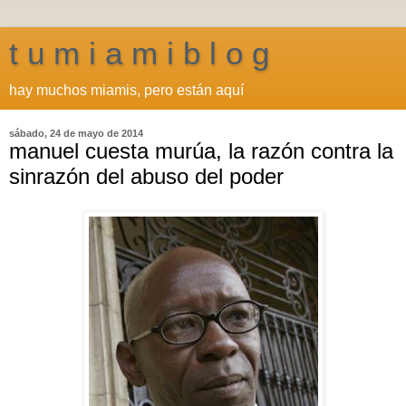
t u m i a m i b l o g
hay muchos miamis, pero están aquí
sábado, 24 de mayo de 2014
manuel cuesta murúa, la razón contra la
sinrazón del abuso del poder