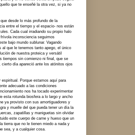
uello que te enseñé la otra vez, si ya no
 que desde lo más profundo de la
ia entre el tiempo y el espacio- nos están
ules. Cada cual irradiando su propio halo
frívola inconsciencia seguimos
 este bajo mundo sublunar. Vagando
 al que le tenemos tanto apego, el único
ión de nuestra proteica y versátil
s tiempos sin comienzo ni final, que se
ierto día apareció ante los atónitos ojos
 espiritual. Porque estamos aquí para
amente adecuado a las condiciones
 funcionamiento nos ha tocado experimentar
e esta rotunda biosfera a lo largo y ancho
ne ya provisto con sus amortiguadores y
gra y muelle del que pueda tener un día la
ercas, zapatillas y maniguetas sin olvidar
ituido este cuerpo de carne y hueso que un
a tierra que no le tienen miedo a nada y
ue sea, y a cualquier cosa.