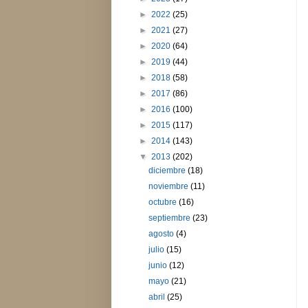
►
2022
(25)
►
2021
(27)
►
2020
(64)
►
2019
(44)
►
2018
(58)
►
2017
(86)
►
2016
(100)
►
2015
(117)
►
2014
(143)
▼
2013
(202)
diciembre
(18)
noviembre
(11)
octubre
(16)
septiembre
(23)
agosto
(4)
julio
(15)
junio
(12)
mayo
(21)
abril
(25)