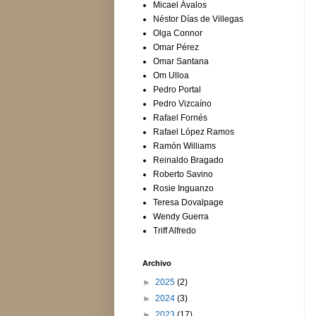
Micael Ávalos
Néstor Días de Villegas
Olga Connor
Omar Pérez
Omar Santana
Om Ulloa
Pedro Portal
Pedro Vizcaíno
Rafael Fornés
Rafael López Ramos
Ramón Williams
Reinaldo Bragado
Roberto Savino
Rosie Inguanzo
Teresa Dovalpage
Wendy Guerra
Triff Alfredo
Archivo
►
2025
(2)
►
2024
(3)
►
2023
(17)