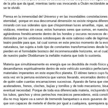
de la pila que da igual; mientras tanto vas invocando a Osáin recitándole aq
se te olvidó.
Piensa en la inmensidad del Universo y en las insondables constelaciones
eternidad, -porque en esa descomunal dimensión no existe ninguna diferenc
mirando con sus siderales ojos que chisporrotean luces amarillas, rojas, az
violáceo, mientras sin cesar, estos humanos seres que somos, en nuestra 
agitándonos frenéticamente dentro de los hondos y oscuros recovecos de
distraídos por los umbrosos sotobosques de este sabroso valle de lágrimas
teatro posible para que, tal cual somos en este preciso momento de la evoluc
naturaleza, tan sujeta a todo tipo de constantes transformaciones desde lo
pierden en el formidable bostezo del inconmensurable horizonte, en el cual, c
de nuestro padre Oloddumare la inefable materia que todo lo sustenta.
Materia que simultáneamente es energía que se desdobla de modo físico y
desarrollarnos espiritualmente dentro de este vehículo somático perfect
materiales imperantes en este específico planeta. El idóneo tareco cuyo
esta vez en la perruna existencia que vamos llevando, encerrados dentro d
de quién sabe cuantas encarnaciones sucesivas. Aparato de fama que vie
aceleradores, frenos, cloches, bujías y tornillos y de todo mecanismo, bisa
eventual necesidad. Porque de toda esa diferenciada materia, incluyendo tu
los tubos, ganchos y otros pertrechos mecánicos perecederos, está const
día no muy lejano va a servir de tremendo banquetazo a esos gusanos de l
que son capaces de meterle el diente por igual a cualquiera, quienquiera q