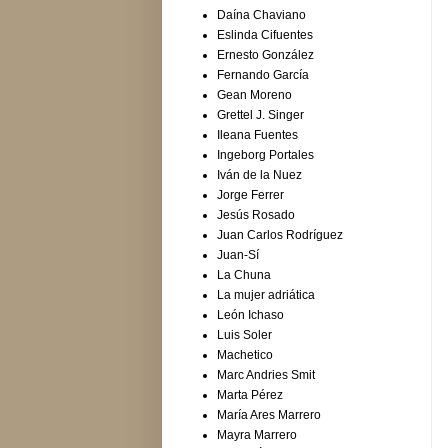
Daína Chaviano
Eslinda Cifuentes
Ernesto González
Fernando García
Gean Moreno
Grettel J. Singer
Ileana Fuentes
Ingeborg Portales
Iván de la Nuez
Jorge Ferrer
Jesús Rosado
Juan Carlos Rodríguez
Juan-Sí
La Chuna
La mujer adriática
León Ichaso
Luis Soler
Machetico
Marc Andries Smit
Marta Pérez
María Ares Marrero
Mayra Marrero