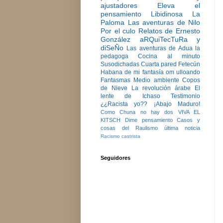
ajustadores
Eleva el
pensamiento
Libidinosa
La
Paloma
Las aventuras de Nilo
Por el culo
Relatos de Ernesto
González
aRQuiTecTuRa y
diSeÑo
Las aventuras de Adua la
pedagoga
Cocina al minuto
Susodichadas
Cuarta pared
Fetecún
Habana de mi fantasía
om ulloando
Fantasmas
Medio ambiente
Copos
de Nieve
La revolución árabe
El
lente de Ichaso
Testimonio
¿¿Racista yo??
¡Abajo Maduro!
Como Chuna no hay dos
VIVA EL
KITSCH
Dime pensamiento
Casos y
cosas del Raulismo
última noticia
Racismo castrista
Seguidores