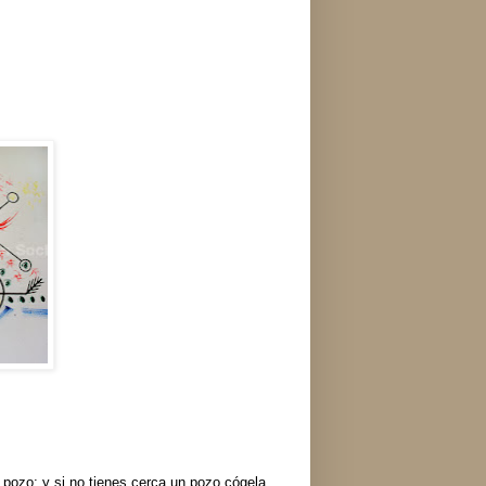
 pozo; y si no tienes cerca un pozo cógela