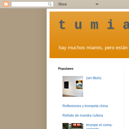
t u m i 
hay muchos miamis, pero están 
Populares
(sin título)
Reflexiones y trompeta china
Retrato de nuestra cultura
Irrumpe el coma-
andante