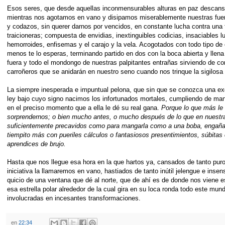
Esos seres, que desde aquellas inconmensurables alturas en paz descansa
mientras nos agotamos en vano y disipamos miserablemente nuestras fuer
y codazos, sin querer darnos por vencidos, en constante lucha contra una t
traicioneras; compuesta de envidias, inextinguibles codicias, insaciables lujuria
hemorroides, enfisemas y el carajo y la vela. Acogotados con todo tipo d
menos te lo esperas, terminando partido en dos con la boca abierta y llen
fuera y todo el mondongo de nuestras palpitantes entrañas sirviendo de co
carroñeros que se anidarán en nuestro seno cuando nos trinque la sigilosa I
La siempre inesperada e impuntual pelona, que sin que se conozca una excep
ley bajo cuyo signo nacimos los infortunados mortales, cumpliendo de maner
en el preciso momento que a ella le dé su real gana.
Porque lo que más le
sorprendernos; o bien mucho antes, o mucho después de lo que en nuestra
suficientemente precavidos como para mangarla como a una boba, engañarl
tiempito más con pueriles cálculos o fantasiosos presentimientos, súbita
aprendices de brujo.
Hasta que nos llegue esa hora en la que hartos ya, cansados de tanto puro t
iniciativa la llamaremos en vano, hastiados de tanto inútil jelengue e insens
quicio de una ventana que dé al norte, que de ahí es de donde nos viene e
esa estrella polar alrededor de la cual gira en su loca ronda todo este mu
involucradas en incesantes transformaciones.
en
22:34