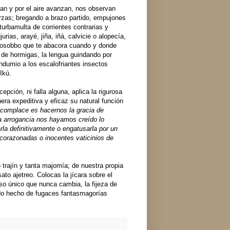
n y por el aire avanzan, nos observan
zas; bregando a brazo partido, empujones
urbamulta de corrientes contrarias y
s, arayé, jiña, iñá, calvicie o alopecía,
e osobbo que te abacora cuando y donde
a de hormigas, la lengua guindando por
ndumio a los escalofriantes insectos
kú.
ción, ni falla alguna, aplica la rigurosa
a expeditiva y eficaz su natural función
 complace es hacernos la gracia de
 arrogancia nos hayamos creído lo
a definitivamente o engatusarla por un
s corazonadas o inocentes vaticinios de
rajín y tanta majomía; de nuestra propia
ato ajetreo. Colocas la jícara sobre el
so único que nunca cambia, la fijeza de
ndo hecho de fugaces fantasmagorías