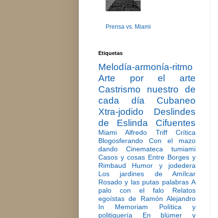
Prensa vs. Miami
Etiquetas
Melodía-armonía-ritmo
Arte por el arte
Castrismo nuestro de
cada día
Cubaneo
Xtra-jodido
Deslindes
de Eslinda Cifuentes
Miami
Alfredo Triff
Crítica
Blogosferando
Con el mazo
dando
Cinemateca tumiami
Casos y cosas
Entre Borges y
Rimbaud
Humor y jodedera
Los jardines de Amílcar
Rosado y las putas palabras
A
palo con el falo
Relatos
egoístas de Ramón Alejandro
In Memoriam
Política y
politiquería
En blúmer y