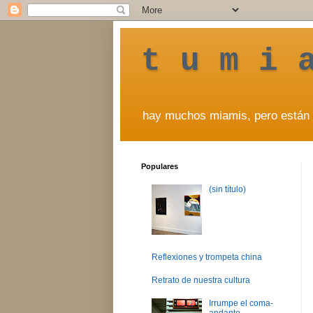
t u m i 
hay muchos miamis, pero están 
Populares
(sin título)
Reflexiones y trompeta china
Retrato de nuestra cultura
Irrumpe el coma-
andante