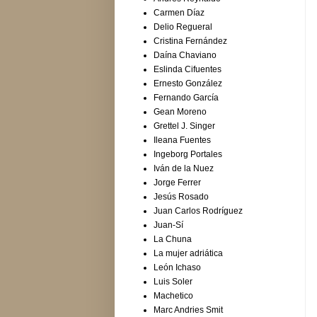
Carmen Díaz
Delio Regueral
Cristina Fernández
Daína Chaviano
Eslinda Cifuentes
Ernesto González
Fernando García
Gean Moreno
Grettel J. Singer
Ileana Fuentes
Ingeborg Portales
Iván de la Nuez
Jorge Ferrer
Jesús Rosado
Juan Carlos Rodríguez
Juan-Sí
La Chuna
La mujer adriática
León Ichaso
Luis Soler
Machetico
Marc Andries Smit