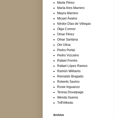
Marta Pérez
María Ares Marrero
Mayra Marrero
Micael Ávalos
Néstor Días de Villegas
Olga Connor
Omar Pérez
Omar Santana
Om Ulloa
Pedro Portal
Pedro Vizcaíno
Rafael Fornés
Rafael López Ramos
Ramón Williams
Reinaldo Bragado
Roberto Savino
Rosie Inguanzo
Teresa Dovalpage
Wendy Guerra
Triff Alfredo
Archivo