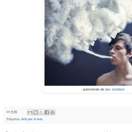
autorretrato de
alex stoddard
en
9:40
Etiquetas:
Arte por el arte