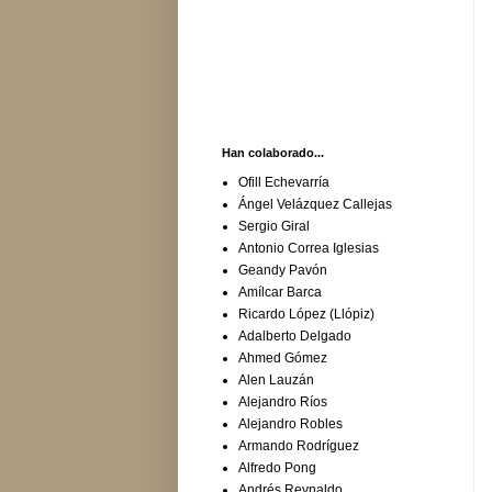
Han colaborado...
Ofill Echevarría
Ángel Velázquez Callejas
Sergio Giral
Antonio Correa Iglesias
Geandy Pavón
Amílcar Barca
Ricardo López (Llópiz)
Adalberto Delgado
Ahmed Gómez
Alen Lauzán
Alejandro Ríos
Alejandro Robles
Armando Rodríguez
Alfredo Pong
Andrés Reynaldo