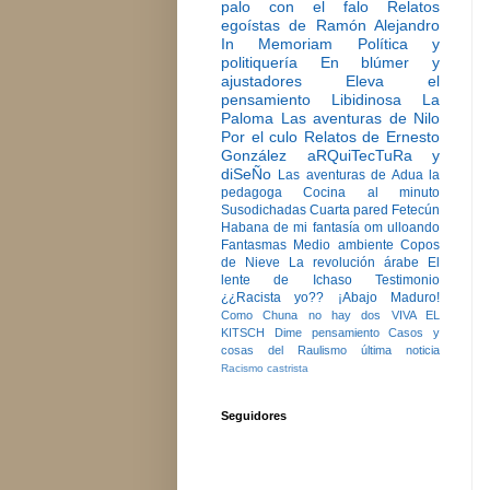
palo con el falo
Relatos
egoístas de Ramón Alejandro
In Memoriam
Política y
politiquería
En blúmer y
ajustadores
Eleva el
pensamiento
Libidinosa
La
Paloma
Las aventuras de Nilo
Por el culo
Relatos de Ernesto
González
aRQuiTecTuRa y
diSeÑo
Las aventuras de Adua la
pedagoga
Cocina al minuto
Susodichadas
Cuarta pared
Fetecún
Habana de mi fantasía
om ulloando
Fantasmas
Medio ambiente
Copos
de Nieve
La revolución árabe
El
lente de Ichaso
Testimonio
¿¿Racista yo??
¡Abajo Maduro!
Como Chuna no hay dos
VIVA EL
KITSCH
Dime pensamiento
Casos y
cosas del Raulismo
última noticia
Racismo castrista
Seguidores