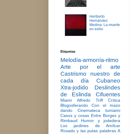
Heriberto
Hernández
Medina: La muerte
en exilio
Etiquetas
Melodía-armonía-ritmo
Arte por el arte
Castrismo nuestro de
cada día
Cubaneo
Xtra-jodido
Deslindes
de Eslinda Cifuentes
Miami
Alfredo Triff
Crítica
Blogosferando
Con el mazo
dando
Cinemateca tumiami
Casos y cosas
Entre Borges y
Rimbaud
Humor y jodedera
Los jardines de Amílcar
Rosado y las putas palabras
A