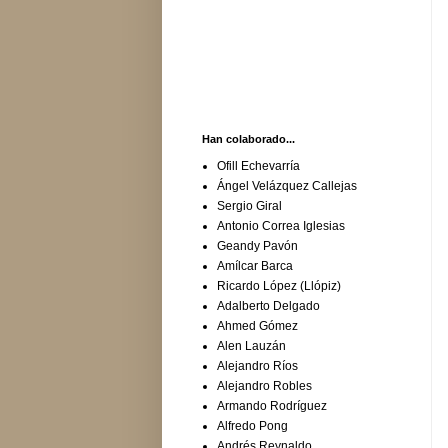
Han colaborado...
Ofill Echevarría
Ángel Velázquez Callejas
Sergio Giral
Antonio Correa Iglesias
Geandy Pavón
Amílcar Barca
Ricardo López (Llópiz)
Adalberto Delgado
Ahmed Gómez
Alen Lauzán
Alejandro Ríos
Alejandro Robles
Armando Rodríguez
Alfredo Pong
Andrés Reynaldo