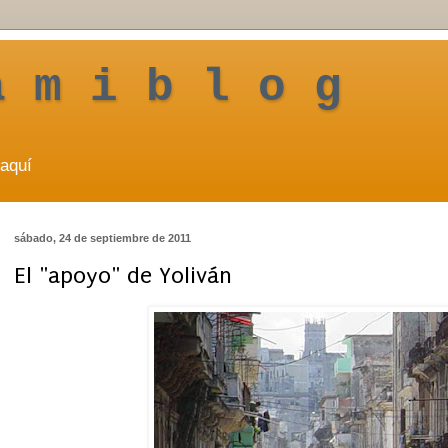
a m i b l o g
aquí
sábado, 24 de septiembre de 2011
El "apoyo" de Yoliván