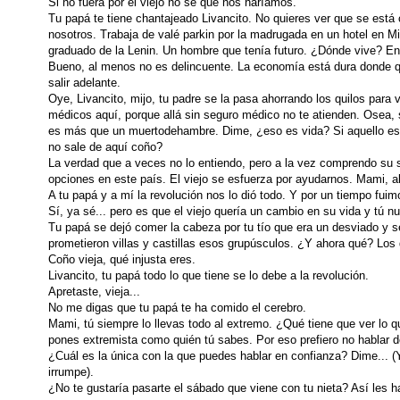
Si no fuera por el viejo no sé que nos haríamos.
Tu papá te tiene chantajeado Livancito. No quieres ver que se está
nosotros. Trabaja de valé parkin por la madrugada en un hotel en M
graduado de la Lenin. Un hombre que tenía futuro. ¿Dónde vive? En
Bueno, al menos no es delincuente. La economía está dura donde qu
salir adelante.
Oye, Livancito, mijo, tu padre se la pasa ahorrando los quilos para
médicos aquí, porque allá sin seguro médico no te atienden. Osea, 
es más que un muertodehambre. Dime, ¿eso es vida? Si aquello es
no sale de aquí coño?
La verdad que a veces no lo entiendo, pero a la vez comprendo su si
opciones en este país. El viejo se esfuerza por ayudarnos. Mami, ab
A tu papá y a mí la revolución nos lo dió todo. Y por un tiempo fuimo
Sí, ya sé... pero es que el viejo quería un cambio en su vida y tú n
Tu papá se dejó comer la cabeza por tu tío que era un desviado y s
prometieron villas y castillas esos grupúsculos. ¿Y ahora qué? Lo
Coño vieja, qué injusta eres.
Livancito, tu papá todo lo que tiene se lo debe a la revolución.
Apretaste, vieja...
No me digas que tu papá te ha comido el cerebro.
Mami, tú siempre lo llevas todo al extremo. ¿Qué tiene que ver lo
pones extremista como quién tú sabes. Por eso prefiero no hablar de
¿Cuál es la única con la que puedes hablar en confianza? Dime... (Y
irrumpe).
¿No te gustaría pasarte el sábado que viene con tu nieta? Así les h