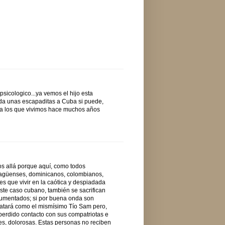
sicologico...ya vemos el hijo esta
 da unas escapaditas a Cuba si puede,
do a los que vivimos hace muchos años
s allá porque aquí, como todos
aragüenses, dominicanos, colombianos,
s que vivir en la caótica y despiadada
ste caso cubano, también se sacrifican
ocumentados; si por buena onda son
 tratará como el mismísimo Tío Sam pero,
 perdido contacto con sus compatriotas e
les, dolorosas. Estas personas no reciben