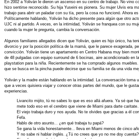
En 2002 a Yoliván le dieron un ascenso en su centro de trabajo. No vino c
hizo sentirse reconocido. Su hija Yuseini es pionera. Su mujer Uivis era ma
trabajo para abrir un paladar con su tía, pero la cosa no funcionó. Ahora es i
Políticamente hablando, Yoliván ha dicho presente para algún que otro act
UJC ni al partido. A veces, en la intimidad, Yoliván se franquea con su muj
cuando la mujer le pregunta, cambia la conversación.
Algunos familiares allegados dicen que Yoliván, quien es hijo único, ha te
divorcio y por la posición política de la mamá, que le parece exagerada, p
convicción. Yoliván tiene un apartamento en Centro Habana muy bien mont
de 48 pulgadas con equipo surround de 6 bocinas, aire acondicionado en l
playstation para la niña. Recientemente se ha comprado algunos muebles. L
que se busca en la pincha puede decirse que su familia se da una vida me
Yoliván y la madre están hablando en la intimidad. La conversación toma u
que a veces quisiera viajar y conocer otras partes del mundo, que le gustar
experiencias.
Livancito mijito, tú no sabes lo que es eso allá afuera. Ya sé que 
mete todo eso en el cerebro que viene de Miami para darte caritate.
El viejo trabaja duro y nos ayuda. No te olvides que gracias a él co
Fefa.
Hablo de otro asunto... ¿en qué trabaja tu papá?
Se gana la vida honestamente... lleva en Miami menos de cinco añ
Y no sabe ni hablar inglés. ¿Tú no crees que yo no me doy cuenta?