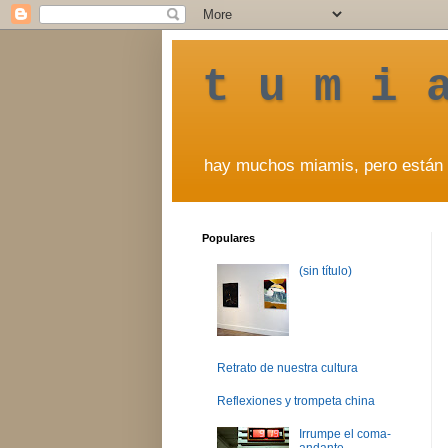
t u m i 
hay muchos miamis, pero están 
Populares
(sin título)
Retrato de nuestra cultura
Reflexiones y trompeta china
Irrumpe el coma-
andante