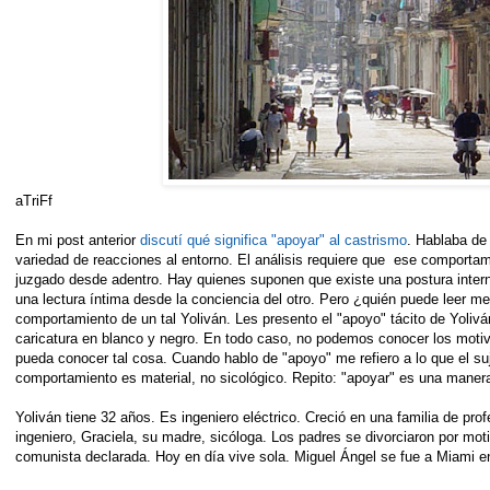
aTriFf
En mi post anterior
discutí qué significa "apoyar" al castrismo
. Hablaba de
variedad de reacciones al entorno. El análisis requiere que ese comporta
juzgado desde adentro. Hay quienes suponen que existe una postura interna
una lectura íntima desde la conciencia del otro. Pero ¿quién puede leer m
comportamiento de un tal Yoliván. Les presento el "apoyo" tácito de Yoliv
caricatura en blanco y negro. En todo caso, no podemos conocer los motiv
pueda conocer tal cosa. Cuando hablo de "apoyo" me refiero a lo que el suj
comportamiento es material, no sicológico. Repito: "apoyar" es una maner
Yoliván tiene 32 años. Es ingeniero eléctrico. Creció en una familia de pro
ingeniero, Graciela, su madre, sicóloga. Los padres se divorciaron por mot
comunista declarada. Hoy en día vive sola. Miguel Ángel se fue a Miami en