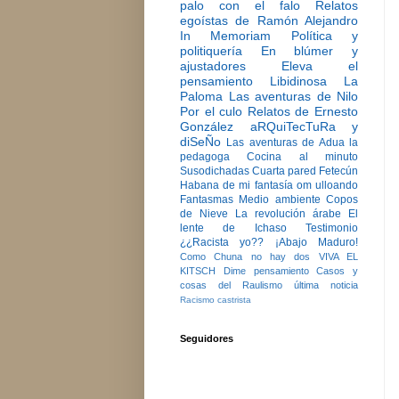
palo con el falo
Relatos
egoístas de Ramón Alejandro
In Memoriam
Política y
politiquería
En blúmer y
ajustadores
Eleva el
pensamiento
Libidinosa
La
Paloma
Las aventuras de Nilo
Por el culo
Relatos de Ernesto
González
aRQuiTecTuRa y
diSeÑo
Las aventuras de Adua la
pedagoga
Cocina al minuto
Susodichadas
Cuarta pared
Fetecún
Habana de mi fantasía
om ulloando
Fantasmas
Medio ambiente
Copos
de Nieve
La revolución árabe
El
lente de Ichaso
Testimonio
¿¿Racista yo??
¡Abajo Maduro!
Como Chuna no hay dos
VIVA EL
KITSCH
Dime pensamiento
Casos y
cosas del Raulismo
última noticia
Racismo castrista
Seguidores