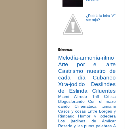
en exilio
¿Podría la letra “A”
ser roja?
Etiquetas
Melodía-armonía-ritmo
Arte por el arte
Castrismo nuestro de
cada día
Cubaneo
Xtra-jodido
Deslindes
de Eslinda Cifuentes
Miami
Alfredo Triff
Crítica
Blogosferando
Con el mazo
dando
Cinemateca tumiami
Casos y cosas
Entre Borges y
Rimbaud
Humor y jodedera
Los jardines de Amílcar
Rosado y las putas palabras
A