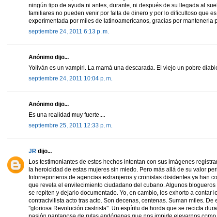
ningún tipo de ayuda ni antes, durante, ni después de su llegada al su
familiares no pueden venir por falta de dinero y por lo dificultoso que es
experimentada por miles de latinoamericanos, gracias por mantenerla p
septiembre 24, 2011 6:13 p. m.
Anónimo dijo...
Yoliván es un vampirl. La mamá una descarada. El viejo un pobre diabl
septiembre 24, 2011 10:04 p. m.
Anónimo dijo...
Es una realidad muy fuerte....
septiembre 25, 2011 12:33 p. m.
JR
dijo...
Los testimoniantes de estos hechos intentan con sus imágenes registrar
la heroicidad de estas mujeres sin miedo. Pero más allá de su valor peri
fotorreporteros de agencias extranjeros y cronistas disidentes ya han c
que revela el envilecimiento ciudadano del cubano. Algunos bloguero
se repiten y dejarlo documentado. Yo, en cambio, los exhorto a contar los
contracivilista acto tras acto. Son decenas, centenas. Suman miles. De 
"gloriosa Revolución castrista". Un espíritu de horda que se recicla dur
pasión pantanosa de rutas endógenas que nos impide elevarnos como nac