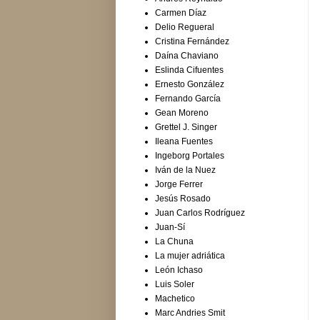
Carmen Díaz
Delio Regueral
Cristina Fernández
Daína Chaviano
Eslinda Cifuentes
Ernesto González
Fernando García
Gean Moreno
Grettel J. Singer
Ileana Fuentes
Ingeborg Portales
Iván de la Nuez
Jorge Ferrer
Jesús Rosado
Juan Carlos Rodríguez
Juan-Sí
La Chuna
La mujer adriática
León Ichaso
Luis Soler
Machetico
Marc Andries Smit