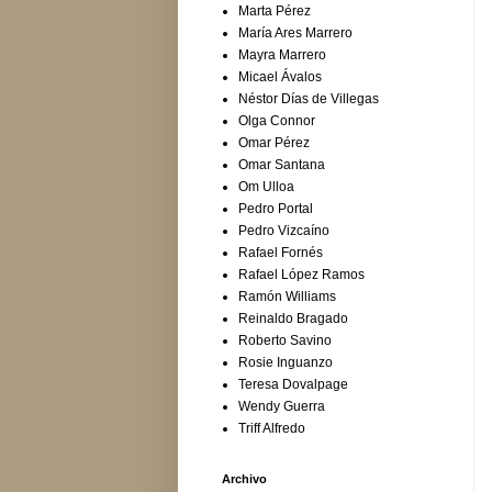
Marta Pérez
María Ares Marrero
Mayra Marrero
Micael Ávalos
Néstor Días de Villegas
Olga Connor
Omar Pérez
Omar Santana
Om Ulloa
Pedro Portal
Pedro Vizcaíno
Rafael Fornés
Rafael López Ramos
Ramón Williams
Reinaldo Bragado
Roberto Savino
Rosie Inguanzo
Teresa Dovalpage
Wendy Guerra
Triff Alfredo
Archivo