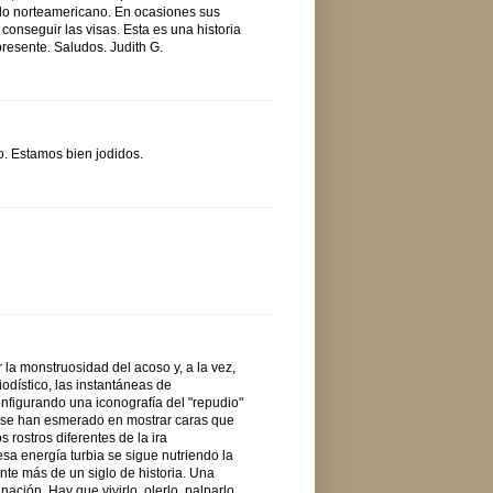
elo norteamericano. En ocasiones sus
 conseguir las visas. Esta es una historia
resente. Saludos. Judith G.
o. Estamos bien jodidos.
 la monstruosidad del acoso y, a la vez,
odístico, las instantáneas de
onfigurando una iconografía del "repudio"
s se han esmerado en mostrar caras que
 rostros diferentes de la ira
esa energía turbia se sigue nutriendo la
ante más de un siglo de historia. Una
ión. Hay que vivirlo, olerlo, palparlo,