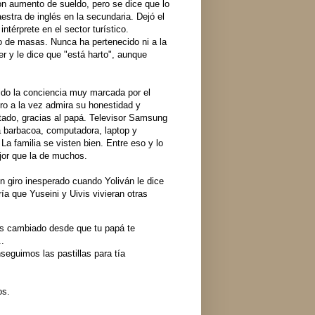
on aumento de sueldo, pero se dice que lo
estra de inglés en la secundaria. Dejó el
ntérprete en el sector turístico.
o de masas. Nunca ha pertenecido ni a la
er y le dice que "está harto", aunque
nido la conciencia muy marcada por el
ero a la vez admira su honestidad y
ado, gracias al papá. Televisor Samsung
a barbacoa, computadora, laptop y
a familia se visten bien. Entre eso y lo
jor que la de muchos.
n giro inesperado cuando Yoliván le dice
ía que Yuseini y Uivis vivieran otras
has cambiado desde que tu papá te
..
nseguimos las pastillas para tía
os.