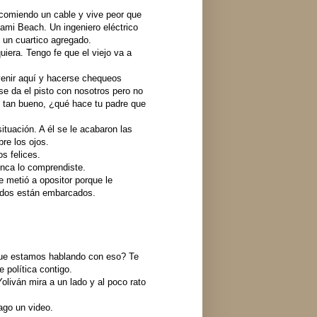
 comiendo un cable y vive peor que
iami Beach. Un ingeniero eléctrico
 un cuartico agregado.
iera. Tengo fe que el viejo va a
 venir aquí y hacerse chequeos
se da el pisto con nosotros pero no
 tan bueno, ¿qué hace tu padre que
tuación. A él se le acabaron las
re los ojos.
s felices.
unca lo comprendiste.
e metió a opositor porque le
s dos están embarcados.
 que estamos hablando con eso? Te
 política contigo.
oliván mira a un lado y al poco rato
ago un video.