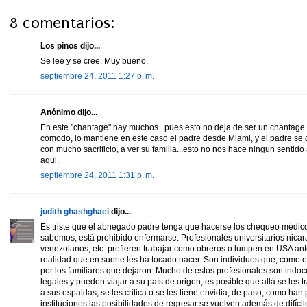
8 comentarios:
Los pinos dijo...
Se lee y se cree. Muy bueno.
septiembre 24, 2011 1:27 p. m.
Anónimo dijo...
En este "chantage" hay muchos...pues esto no deja de ser un chantage p
comodo, lo mantiene en este caso el padre desde Miami, y el padre se
con mucho sacrificio, a ver su familia...esto no nos hace ningun senti
aqui.
septiembre 24, 2011 1:31 p. m.
judith ghashghaei
dijo...
Es triste que el abnegado padre tenga que hacerse los chequeo médico
sabemos, está prohibido enfermarse. Profesionales universitarios nic
venezolanos, etc. prefieren trabajar como obreros o lumpen en USA ante
realidad que en suerte les ha tocado nacer. Son individuos que, como e
por los familiares que dejaron. Mucho de estos profesionales son ind
legales y pueden viajar a su país de origen, es posible que allá se les
a sus espaldas, se les critica o se les tiene envidia; de paso, como han
instituciones las posibilidades de regresar se vuelven además de difíci