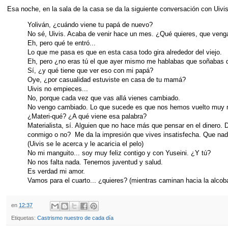
Esa noche, en la sala de la casa se da la siguiente conversación con Uivis
Yoliván, ¿cuándo viene tu papá de nuevo?
No sé, Uivis. Acaba de venir hace un mes. ¿Qué quieres, que ven
Eh, pero qué te entró...
Lo que me pasa es que en esta casa todo gira alrededor del viejo.
Eh, pero ¿no eras tú el que ayer mismo me hablabas que soñabas d
Sí, ¿y qué tiene que ver eso con mi papá?
Oye, ¿por casualidad estuviste en casa de tu mamá?
Uivis no empieces...
No, porque cada vez que vas allá vienes cambiado.
No vengo cambiado. Lo que sucede es que nos hemos vuelto muy m
¿Materi-qué? ¿A qué viene esa palabra?
Materialista, sí. Alguien que no hace más que pensar en el dinero. 
conmigo o no? Me da la impresión que vives insatisfecha. Que nada
(Uivis se le acerca y le acaricia el pelo)
No mi manguito... soy muy feliz contigo y con Yuseini. ¿Y tú?
No nos falta nada. Tenemos juventud y salud.
Es verdad mi amor.
Vamos para el cuarto... ¿quieres? (mientras caminan hacia la alcoba
en
12:37
Etiquetas:
Castrismo nuestro de cada día