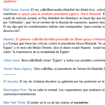
yijadistas."
Wall Street Journal
: El rey ca$tri$ta/saudita Abdullah bin Abdul Aziz, crit
manifestó
su apoyo para el asediado presidente egipcio, Hosni Mubarak
. 
saudí de noticias estatal, el Rey Abdullah bin Abdulaziz al-Saud dijo que l
por "infiltrados", que "en el nombre de la libertad de expresión, quieren de
El rey dijo que los manifestantes habían sido manipulados "para vomitar su 
destrucción".
Haaretz
:
El gobierno ca$tri$ta-$ioni$ta-proceri$ta de I$rael apoya a Mubar
y a Europa que frene las críticas contra el presidente Hosni Mubarak "en un
Egipto" y el resto del Medio Oriente, dice el diario israelí Haaretz. Israel
sobre "la importancia de la estabilidad de Egipto".
Yahoo news
: $ino-ca$tri$ta$ cortan "Egipto" y todos sus posibles comentar
Yemen News Agency:
Otro ca$tri$ta, el presidente de Yemen Ali Abdulla
________
Al Jezzera
: El rey de Jordania disuelve su gabinete por las protestas en la
Washington Post
: Ya se sabe la verdad: Los saqueadores que asaltaron e
castristas/mubarakistas.
New York Times
: El poder se le va de las manos al
susodicho.