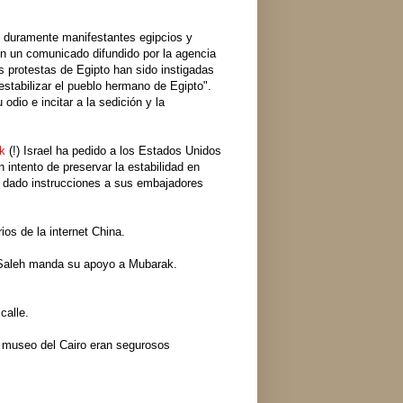
icó duramente manifestantes egipcios y
En un comunicado difundido por la agencia
as protestas de Egipto han sido instigadas
sestabilizar el pueblo hermano de Egipto".
odio e incitar a la sedición y la
ak
(!) Israel ha pedido a los Estados Unidos
 intento de preservar la estabilidad en
 ha dado instrucciones a sus embajadores
ios de la internet China.
h Saleh manda su apoyo a Mubarak.
 calle.
l museo del Cairo eran segurosos