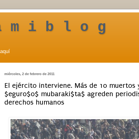
a m i b l o g
aquí
miércoles, 2 de febrero de 2011
El ejército interviene. Más de 10 muertos 
$eguro$o$ mubaraki$ta$ agreden periodist
derechos humanos