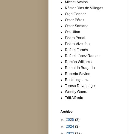
Micael Ávalos
Néstor Días de Villegas
Olga Connor
Omar Pérez
Omar Santana
Om Ulloa
Pedro Portal
Pedro Vizcaíno
Rafael Fornés
Rafael López Ramos
Ramón Williams
Reinaldo Bragado
Roberto Savino
Rosie Inguanzo
Teresa Dovalpage
Wendy Guerra
Triff Alfredo
Archivo
►
2025
(2)
►
2024
(3)
►
2023
(17)