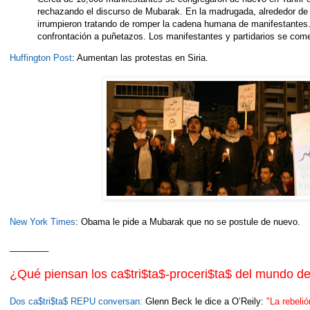
rechazando el discurso de Mubarak. En la madrugada, alrededor de 
irrumpieron tratando de romper la cadena humana de manifestantes.
confrontación a puñetazos. Los manifestantes y partidarios se come
Huffington Post
: Aumentan las protestas en Siria.
New York Times
: Obama le pide a Mubarak que no se postule de nuevo.
________
¿Qué piensan los ca$tri$ta$-proceri$ta$ del mundo de 
Dos ca$tri$ta$ REPU conversan:
Glenn Beck le dice a O’Reily:
"La rebeli