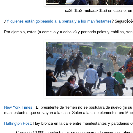
ca$tri$taS mubaraki$ta$ en caballo, en
¿
Y quienes están golpeando a la prensa y a los manifestantes
? $eguro$o$
Por ejemplo, estos (a camello y a caballo) y portando palos y cabillas, so
New York Times
: El presidente de Yemen no se postulará de nuevo (ni su hi
manifestantes que se vayan a la casa. Salen a la calle elementos pro-Mub
Huffington Post
: Hay bronca en la calle entre manifestantes y partidarios 
Cerca de 10,000 manifestantes se congregaron de nuevo en Tahrir 