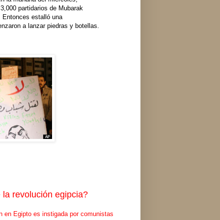
3,000 partidarios de Mubarak
 Entonces estalló una
nzaron a lanzar piedras y botellas.
la revolución egipcia?
ón en Egipto es instigada por comunistas