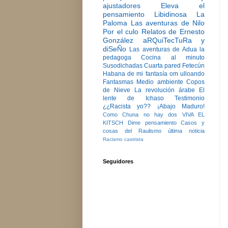
ajustadores
Eleva el
pensamiento
Libidinosa
La
Paloma
Las aventuras de Nilo
Por el culo
Relatos de Ernesto
González
aRQuiTecTuRa y
diSeÑo
Las aventuras de Adua la
pedagoga
Cocina al minuto
Susodichadas
Cuarta pared
Fetecún
Habana de mi fantasía
om ulloando
Fantasmas
Medio ambiente
Copos
de Nieve
La revolución árabe
El
lente de Ichaso
Testimonio
¿¿Racista yo??
¡Abajo Maduro!
Como Chuna no hay dos
VIVA EL
KITSCH
Dime pensamiento
Casos y
cosas del Raulismo
última noticia
Racismo castrista
Seguidores