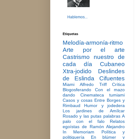
Hablemos...
Etiquetas
Melodía-armonía-ritmo
Arte por el arte
Castrismo nuestro de
cada día
Cubaneo
Xtra-jodido
Deslindes
de Eslinda Cifuentes
Miami
Alfredo Triff
Crítica
Blogosferando
Con el mazo
dando
Cinemateca tumiami
Casos y cosas
Entre Borges y
Rimbaud
Humor y jodedera
Los jardines de Amílcar
Rosado y las putas palabras
A
palo con el falo
Relatos
egoístas de Ramón Alejandro
In Memoriam
Política y
politiquería
En blúmer y