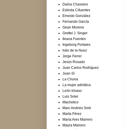
Daína Chaviano
Eslinda Cifuentes
Ernesto González
Fernando García
Gean Moreno
Grettel J. Singer
Ileana Fuentes
Ingeborg Portales
Iván de la Nuez
Jorge Ferrer
Jesús Rosado
Juan Carlos Rodríguez
Juan-Sí
La Chuna
La mujer adriática
León Ichaso
Luis Soler
Machetico
Marc Andries Smit
Marta Pérez
María Ares Marrero
Mayra Marrero