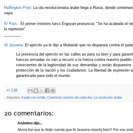
Huffington Post
: La ola revolucionaria árabe llega a Rusia, donde centen
vaya.
El País
: El primer ministro turco Ergoyan pronuncia: "Se ha acabado el t
la represión".
________
Al Jezeera
: El ejército ya le dijo a Mubarak que no disparará contra el pue
La presencia del ejército en las calles es para su bien y para garant
fuerzas armadas no van a recurrir a la fuerza contra nuestro puebl
conscientes de la legitimidad de sus demandas y están dispuestos 
protección de la nación y los ciudadanos. La libertad de expresión 
garantizada para todo el mundo.
en
7:58
Etiquetas:
A palo con el falo
,
Castrismo nuestro de cada día
,
La revolución árabe
20 comentarios:
Anónimo dijo...
Ahora fue que te diste cuenta que Al Jazeera reporta bien? Por eso anda