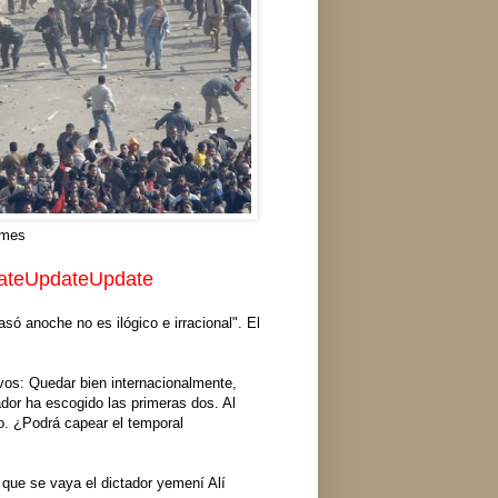
imes
ateUpdateUpdate
asó anoche no es ilógico e irracional". El
vos: Quedar bien internacionalmente,
ador ha escogido las primeras dos. Al
o. ¿Podrá capear el temporal
que se vaya el dictador yemení Alí