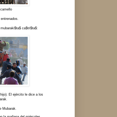
 camello
 entrenados.
n mubaraki$ta$ ca$tri$ta$:
jo). El ejército le dice a los
arak.
de Mubarak.
en la mañana del miércoles,