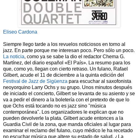
Eliseo Cardona
Siempre llego tarde a los revuelos noticiosos en torno al
jazz. En parte porque me interesan poco. Pero sólo un poco.
La noticia
, como ya se sabe la dio el redactor Chema G.
Martínez, del diario español «El País». La resumo para los
que, como yo, llegan con cierto retraso. Un fulano, Rafael
Gilbert, acude el 11 de diciembre a la quinta edición del
Festival de Jazz de Sigüenza
para escuchar al saxofonista
neoyorquino Larry Ochs y su grupo. Unos minutos después
de iniciado el concierto, Gilbert se levanta de su asiento y se
va a pedir el dinero a la boletería con el pretexto de que lo
que Ochs está tocando no es jazz sino "música
contemporánea". Los organizadores le explican que no
pueden devolverle la plata. Gilbert acude entonces a la
Guardia Civil de la zona, que manda oficiales al lugar para
examinar el reclamo del fulano, cuyo médico le ha recetado
no escuchar música que altere su estado de salud. ¿La