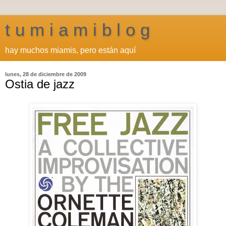
t u m i a m i b l o g
hay muchos miamis, pero están aquí
lunes, 28 de diciembre de 2009
Ostia de jazz