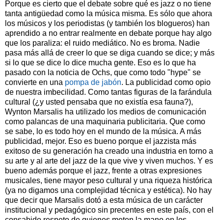
Porque es cierto que el debate sobre qué es jazz o no tiene
tanta antigüedad como la música misma. Es sólo que ahora
los músicos y los periodistas (y también los blogueros) han
aprendido a no entrar realmente en debate porque hay algo
que los paraliza: el ruido mediático. No es broma. Nadie
pasa más allá de creer lo que se diga cuando se dice; y más
si lo que se dice lo dice mucha gente. Eso es lo que ha
pasado con la noticia de Ochs, que como todo "hype" se
convierte en una
pompa de jabón
. La publicidad como opio
de nuestra imbecilidad. Como tantas figuras de la farándula
cultural (¿y usted pensaba que no existía esa fauna?),
Wynton Marsalis ha utilizado los medios de comunicación
como palancas de una maquinaria publicitaria. Que como
se sabe, lo es todo hoy en el mundo de la música. A más
publicidad, mejor. Eso es bueno porque el jazzista más
exitoso de su generación ha creado una industria en torno a
su arte y al arte del jazz de la que vive y viven muchos. Y es
bueno además porque el jazz, frente a otras expresiones
musicales, tiene mayor peso cultural y una riqueza histórica
(ya no digamos una complejidad técnica y estética). No hay
que decir que Marsalis dotó a esta música de un carácter
institucional y pedagógico sin precentes en este país, con el
consabido respeto de quienes meten la mano en los