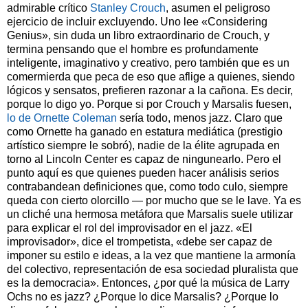
admirable crítico
Stanley Crouch
, asumen el peligroso
ejercicio de incluir excluyendo. Uno lee «Considering
Genius», sin duda un libro extraordinario de Crouch, y
termina pensando que el hombre es profundamente
inteligente, imaginativo y creativo, pero también que es un
comermierda que peca de eso que aflige a quienes, siendo
lógicos y sensatos, prefieren razonar a la cañona. Es decir,
porque lo digo yo. Porque si por Crouch y Marsalis fuesen,
lo de Ornette Coleman
sería todo, menos jazz. Claro que
como Ornette ha ganado en estatura mediática (prestigio
artístico siempre le sobró), nadie de la élite agrupada en
torno al Lincoln Center es capaz de ningunearlo. Pero el
punto aquí es que quienes pueden hacer análisis serios
contrabandean definiciones que, como todo culo, siempre
queda con cierto olorcillo — por mucho que se le lave. Ya es
un cliché una hermosa metáfora que Marsalis suele utilizar
para explicar el rol del improvisador en el jazz. «El
improvisador», dice el trompetista, «debe ser capaz de
imponer su estilo e ideas, a la vez que mantiene la armonía
del colectivo, representación de esa sociedad pluralista que
es la democracia». Entonces, ¿por qué la música de Larry
Ochs no es jazz? ¿Porque lo dice Marsalis? ¿Porque lo