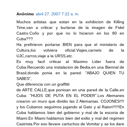
Anónimo
abril 27, 2007 7:22 a. m.
Muchos artistas que estan en la exhibicion de Killing
Time,van a criticar y burlarse de la imagen de Fidel
Castro.Coño y por que no lo hicieron en los 80 en
Cuba???.
Ha prefirieron portarse BIEN para que el ministerio de
Cultura,los volviera oficial.Viajes,carnets de la
UJC,carros,viaje a la URSS,etc.
Es muy facil criticar al Maximo Lider fuera de
Cuba.Recuerdo una instalacion de Bedia,en una Biennal de
Brasil,donde ponia en la pared: "ABAJO QUIEN TU
SABES",
Que diferencia con un graffitti
de ARTE CALLE,que ponioan en una pared de la Calle,en
Cuba: "HIJOS DE PUTA EN EL PODER".Los Alemanes
crearon un muro que dividio las 2 Alemanias. COJONES!!!!
y los Cubanos seguimos jugando al Gato y al Raton!!!!!!En
Cuba hablamos bien del gobierno y mal de la escoria de
Miami.En Miami hablamos bien del exilio y mal del regimen
Castrista.Por eso llevare cartuchos de Vomitar y se los dare