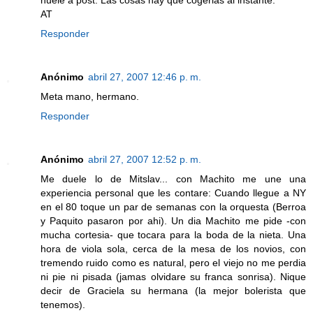
huele a post. Las cosas hay que cogerlas al instante.
AT
Responder
Anónimo
abril 27, 2007 12:46 p. m.
Meta mano, hermano.
Responder
Anónimo
abril 27, 2007 12:52 p. m.
Me duele lo de Mitslav... con Machito me une una
experiencia personal que les contare: Cuando llegue a NY
en el 80 toque un par de semanas con la orquesta (Berroa
y Paquito pasaron por ahi). Un dia Machito me pide -con
mucha cortesia- que tocara para la boda de la nieta. Una
hora de viola sola, cerca de la mesa de los novios, con
tremendo ruido como es natural, pero el viejo no me perdia
ni pie ni pisada (jamas olvidare su franca sonrisa). Nique
decir de Graciela su hermana (la mejor bolerista que
tenemos).