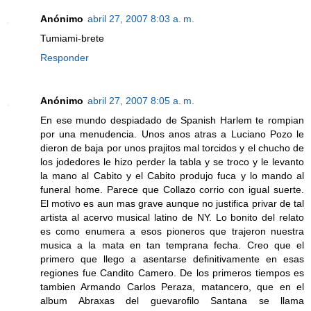
Anónimo
abril 27, 2007 8:03 a. m.
Tumiami-brete
Responder
Anónimo
abril 27, 2007 8:05 a. m.
En ese mundo despiadado de Spanish Harlem te rompian
por una menudencia. Unos anos atras a Luciano Pozo le
dieron de baja por unos prajitos mal torcidos y el chucho de
los jodedores le hizo perder la tabla y se troco y le levanto
la mano al Cabito y el Cabito produjo fuca y lo mando al
funeral home. Parece que Collazo corrio con igual suerte.
El motivo es aun mas grave aunque no justifica privar de tal
artista al acervo musical latino de NY. Lo bonito del relato
es como enumera a esos pioneros que trajeron nuestra
musica a la mata en tan temprana fecha. Creo que el
primero que llego a asentarse definitivamente en esas
regiones fue Candito Camero. De los primeros tiempos es
tambien Armando Carlos Peraza, matancero, que en el
album Abraxas del guevarofilo Santana se llama