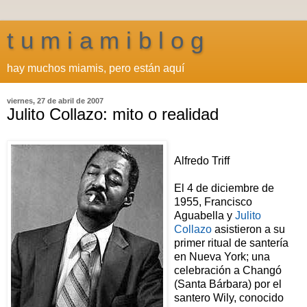
t u m i a m i b l o g
hay muchos miamis, pero están aquí
viernes, 27 de abril de 2007
Julito Collazo: mito o realidad
Alfredo Triff
El 4 de diciembre de
1955, Francisco
Aguabella y
Julito
Collazo
asistieron a su
primer ritual de santería
en Nueva York; una
celebración a Changó
(Santa Bárbara) por el
santero Wily, conocido