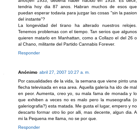
anos)en 1933, deberia haber nacido en 1918. Es decir,
tendria hoy dia 87 anos. Habran muchos de esos que
puedan esperar todavia para juzgar las cosas "sin la pasion
del instante"?
La longevidad del tirano ha alterado nuestros relojes.
Tenemos problemas con el tiempo. Tan serios que algunos
quieren matarlo en Manhattan, como a Collazo el del 26 o
al Chano, militante del Partido Cannabis Forever.
Responder
Anónimo
abril 27, 2007 10:27 a. m.
Por casualidades de la vida, la semana que viene pinto una
flecha televisada en esa area. Aquella galeria ha ido de mal
en peor. Aumenta, creo yo, su mala fama de monada y lo
que exhiben a veces no es malo pero la museografia (o
galeriografia?) esta matada. Me gusta el lugar, empero y no
descarto formar otro lio por alli, mas decente, algun dia. A
mi la Pequena me llama, no se por que.
Responder