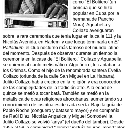
como "El Bolitero"(un
boricua que se hizo
popular en Cuba por la
hermana de Pancho
Mora). Aguabella y
Collazo averiguaron
sobre la rara ceremonia que tenía lugar en la calle 111 y la
Nicolás Avenida, en Harlem, y que luego terminaría en
El
Palladium
, el club nocturno más famoso del mundo latino
del momento. Después de observar durante un tiempo la
ceremonia en la casa de "El Bolitero," Collazo y Aguabella
se unieron al canto melismático. Algo único; le cantaban a
los Orishas. Como el hijo de la renombrada santera Evelia
Collazo (oriunda de la calle San Miguel en La Habana),
Julito Collazo había crecido en la religión y era conocedor
de las complejidades de la tradición afro. A la edad de
quince se metió a tocar batá. También se metió en la
metafísica de otras religiones afrocubanas, aumentando su
conocimiento de los rituales de cada secta. Bajo la guía de
Pablo Roche (conguero y batasero mayor) y en compañía
de Raúl Díaz, Nicolás Angarica, y Miguel Somodevilla,
Julito Collazo se volvió “anya” (el dueño del tambor). Desde
1955 al 59 la comunidad “yoruba” incluía figuras importantes