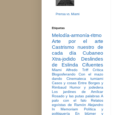
Prensa vs. Miami
Etiquetas
Melodía-armonía-ritmo
Arte por el arte
Castrismo nuestro de
cada día
Cubaneo
Xtra-jodido
Deslindes
de Eslinda Cifuentes
Miami
Alfredo Triff
Crítica
Blogosferando
Con el mazo
dando
Cinemateca tumiami
Casos y cosas
Entre Borges y
Rimbaud
Humor y jodedera
Los jardines de Amílcar
Rosado y las putas palabras
A
palo con el falo
Relatos
egoístas de Ramón Alejandro
In Memoriam
Política y
politiquería
En blúmer y