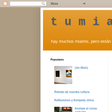
t u m i 
hay muchos miamis, pero están 
Populares
(sin título)
Retrato de nuestra cultura
Reflexiones y trompeta china
Irrumpe el coma-
andante