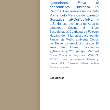
ajustadores
Eleva el
pensamiento
Libidinosa
La
Paloma
Las aventuras de Nilo
Por el culo
Relatos de Ernesto
González
aRQuiTecTuRa y
diSeÑo
Las aventuras de Adua la
pedagoga
Cocina al minuto
Susodichadas
Cuarta pared
Fetecún
Habana de mi fantasía
om ulloando
Fantasmas
Medio ambiente
Copos
de Nieve
La revolución árabe
El
lente de Ichaso
Testimonio
¿¿Racista yo??
¡Abajo Maduro!
Como Chuna no hay dos
VIVA EL
KITSCH
Dime pensamiento
Casos y
cosas del Raulismo
última noticia
Racismo castrista
Seguidores