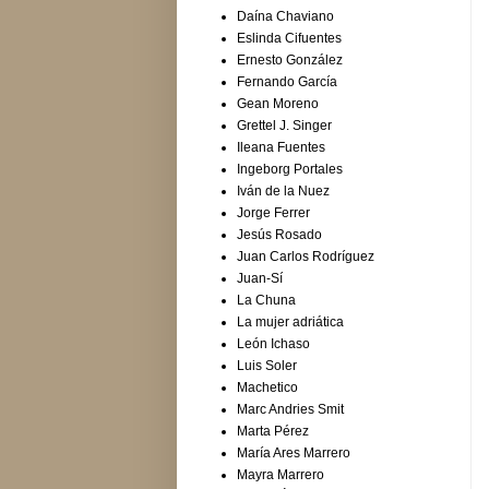
Daína Chaviano
Eslinda Cifuentes
Ernesto González
Fernando García
Gean Moreno
Grettel J. Singer
Ileana Fuentes
Ingeborg Portales
Iván de la Nuez
Jorge Ferrer
Jesús Rosado
Juan Carlos Rodríguez
Juan-Sí
La Chuna
La mujer adriática
León Ichaso
Luis Soler
Machetico
Marc Andries Smit
Marta Pérez
María Ares Marrero
Mayra Marrero