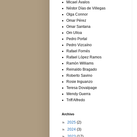
Micael Ávalos
Néstor Días de Villegas
Olga Connor
Omar Pérez
Omar Santana
Om Ulloa
Pedro Portal
Pedro Vizcaíno
Rafael Fornés
Rafael López Ramos
Ramón Williams
Reinaldo Bragado
Roberto Savino
Rosie Inguanzo
Teresa Dovalpage
Wendy Guerra
Triff Alfredo
Archivo
►
2025
(2)
►
2024
(3)
►
2023
(17)