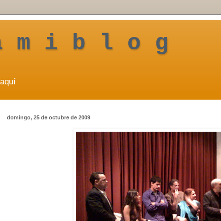
a m i b l o g
aquí
domingo, 25 de octubre de 2009