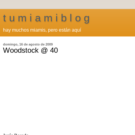
t u m i a m i b l o g
hay muchos miamis, pero están aquí
domingo, 16 de agosto de 2009
Woodstock @ 40