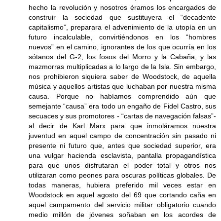
hecho la revolución y nosotros éramos los encargados de
construir la sociedad que sustituyera el “decadente
capitalismo”, preparara el advenimiento de la utopía en un
futuro incalculable, convirtiéndonos en los “hombres
nuevos” en el camino, ignorantes de los que ocurría en los
sótanos del G-2, los fosos del Morro y la Cabaña, y las
mazmorras multiplicadas a lo largo de la Isla. Sin embargo,
nos prohibieron siquiera saber de Woodstock, de aquella
música y aquellos artistas que luchaban por nuestra misma
causa. Porque no habíamos comprendido aún que
semejante “causa” era todo un engaño de Fidel Castro, sus
secuaces y sus promotores - “cartas de navegación falsas”-
al decir de Karl Marx para que inmoláramos nuestra
juventud en aquel campo de concentración sin pasado ni
presente ni futuro que, antes que sociedad superior, era
una vulgar hacienda esclavista, pantalla propagandística
para que unos disfrutaran el poder total y otros nos
utilizaran como peones para oscuras políticas globales. De
todas maneras, hubiera preferido mil veces estar en
Woodstock en aquel agosto del 69 que cortando caña en
aquel campamento del servicio militar obligatorio cuando
medio millón de jóvenes soñaban en los acordes de