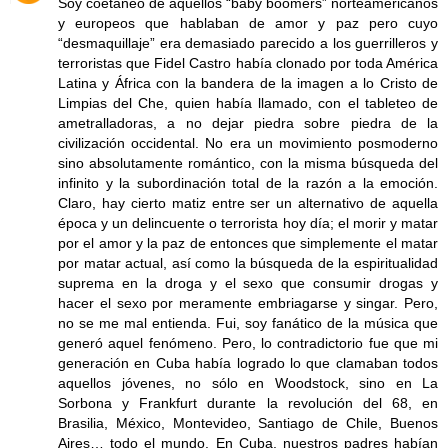
Soy coetáneo de aquellos “baby boomers” norteaméricanos
y europeos que hablaban de amor y paz pero cuyo
“desmaquillaje” era demasiado parecido a los guerrilleros y
terroristas que Fidel Castro había clonado por toda América
Latina y África con la bandera de la imagen a lo Cristo de
Limpias del Che, quien había llamado, con el tableteo de
ametralladoras, a no dejar piedra sobre piedra de la
civilización occidental. No era un movimiento posmoderno
sino absolutamente romántico, con la misma búsqueda del
infinito y la subordinación total de la razón a la emoción.
Claro, hay cierto matiz entre ser un alternativo de aquella
época y un delincuente o terrorista hoy día; el morir y matar
por el amor y la paz de entonces que simplemente el matar
por matar actual, así como la búsqueda de la espiritualidad
suprema en la droga y el sexo que consumir drogas y
hacer el sexo por meramente embriagarse y singar. Pero,
no se me mal entienda. Fui, soy fanático de la música que
generó aquel fenómeno. Pero, lo contradictorio fue que mi
generación en Cuba había logrado lo que clamaban todos
aquellos jóvenes, no sólo en Woodstock, sino en La
Sorbona y Frankfurt durante la revolución del 68, en
Brasilia, México, Montevideo, Santiago de Chile, Buenos
Aires… todo el mundo. En Cuba, nuestros padres habían