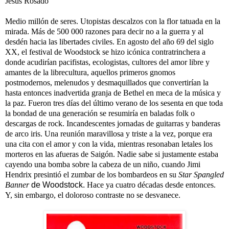
Jesús Rosado
Medio millón de seres. Utopistas descalzos con la flor tatuada en la
mirada. Más de 500 000 razones para decir no a la guerra y al
desdén hacia las libertades civiles. En agosto del año 69 del siglo
XX, el festival de Woodstock se hizo icónica contratrinchera a
donde acudirían pacifistas, ecologistas, cultores del amor libre y
amantes de la librecultura, aquellos primeros gnomos
postmodernos, melenudos y desmaquillados que convertirían la
hasta entonces inadvertida granja de Bethel en meca de la música y
la paz. Fueron tres días del último verano de los sesenta en que toda
la bondad de una generación se resumiría en baladas folk o
descargas de rock. Incandescentes jornadas de guitarras y banderas
de arco iris. Una reunión maravillosa y triste a la vez, porque era
una cita con el amor y con la vida, mientras resonaban letales los
morteros en las afueras de Saigón. Nadie sabe si justamente estaba
cayendo una bomba sobre la cabeza de un niño, cuando Jimi
Hendrix presintió el zumbar de los bombardeos en su
Star Spangled
Banner
de Woodstock.
Hace ya cuatro décadas desde entonces.
Y, sin embargo, el doloroso contraste no se desvanece.