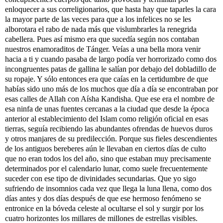
enloquecer a sus correligionarios, que hasta hay que taparles la cara
la mayor parte de las veces para que a los infelices no se les
alborotara el rabo de nada más que vislumbrarles la renegrida
cabellera. Pues así mismo era que sucedía según nos contaban
nuestros enamoraditos de Tánger. Veías a una bella mora venir
hacia a ti y cuando pasaba de largo podía ver horrorizado como dos
incongruentes patas de gallina le salían por debajo del dobladillo de
su ropaje. Y sólo entonces era que caías en la certidumbre de que
habías sido uno más de los muchos que día a día se encontraban por
esas calles de Allah con Aísha Kandisha. Que ese era el nombre de
esa ninfa de unas fuentes cercanas a la ciudad que desde la época
anterior al establecimiento del Islam como religión oficial en esas
tierras, seguía recibiendo las abundantes ofrendas de huevos duros
y otros manjares de su predilección. Porque sus fieles descendientes
de los antiguos bereberes aún le llevaban en ciertos días de culto
que no eran todos los del año, sino que estaban muy precisamente
determinados por el calendario lunar, como suele frecuentemente
suceder con ese tipo de divinidades secundarias. Que yo sigo
sufriendo de insomnios cada vez que llega la luna llena, como dos
días antes y dos días después de que ese hermoso fenómeno se
entronice en la bóveda celeste al ocultarse el sol y surgir por los
cuatro horizontes los millares de millones de estrellas visibles.