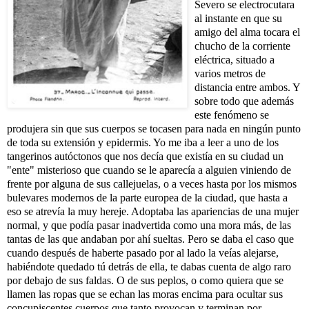
Severo se electrocutara
al instante en que su
amigo del alma tocara el
chucho de la corriente
eléctrica, situado a
varios metros de
distancia entre ambos. Y
sobre todo que además
este fenómeno se
produjera sin que sus cuerpos se tocasen para nada en ningún punto
de toda su extensión y epidermis. Yo me iba a leer a uno de los
tangerinos autóctonos que nos decía que existía en su ciudad un
"ente" misterioso que cuando se le aparecía a alguien viniendo de
frente por alguna de sus callejuelas, o a veces hasta por los mismos
bulevares modernos de la parte europea de la ciudad, que hasta a
eso se atrevía la muy hereje. Adoptaba las apariencias de una mujer
normal, y que podía pasar inadvertida como una mora más, de las
tantas de las que andaban por ahí sueltas. Pero se daba el caso que
cuando después de haberte pasado por al lado la veías alejarse,
habiéndote quedado tú detrás de ella, te dabas cuenta de algo raro
por debajo de sus faldas. O de sus peplos, o como quiera que se
llamen las ropas que se echan las moras encima para ocultar sus
concupiscentes cuerpos que tanto provocan y terminan por