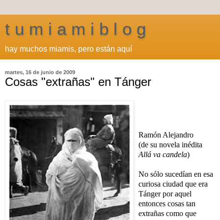
t u m i a m i b l o g
hay muchos miamis, pero están aquí
martes, 16 de junio de 2009
Cosas "extrañas" en Tánger
Ramón Alejandro
(de su novela inédita
Allá va candela
)
No sólo sucedían en esa
curiosa ciudad que era
Tánger por aquel
entonces cosas tan
extrañas como que