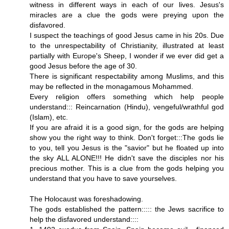
witness in different ways in each of our lives. Jesus's
miracles are a clue the gods were preying upon the
disfavored.
I suspect the teachings of good Jesus came in his 20s. Due
to the unrespectability of Christianity, illustrated at least
partially with Europe's Sheep, I wonder if we ever did get a
good Jesus before the age of 30.
There is significant respectability among Muslims, and this
may be reflected in the monagamous Mohammed.
Every religion offers something which help people
understand::: Reincarnation (Hindu), vengeful/wrathful god
(Islam), etc.
If you are afraid it is a good sign, for the gods are helping
show you the right way to think. Don't forget:::The gods lie
to you, tell you Jesus is the "savior" but he floated up into
the sky ALL ALONE!!! He didn't save the disciples nor his
precious mother. This is a clue from the gods helping you
understand that you have to save yourselves.
The Holocaust was foreshadowing.
The gods established the pattern::::: the Jews sacrifice to
help the disfavored understand::::