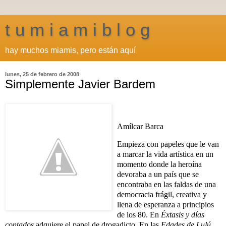
t u m i a m i b l o g
hay muchos miamis, pero están aquí
lunes, 25 de febrero de 2008
Simplemente Javier Bardem
Amílcar Barca
Empieza con papeles que le van
a marcar la vida artística en un
momento donde la heroína
devoraba a un país que se
encontraba en las faldas de una
democracia frágil, creativa y
llena de esperanza a principios
de los 80. En
Éxtasis y días
contados
adquiere el papel de drogadicto. En las
Edades de Lulú