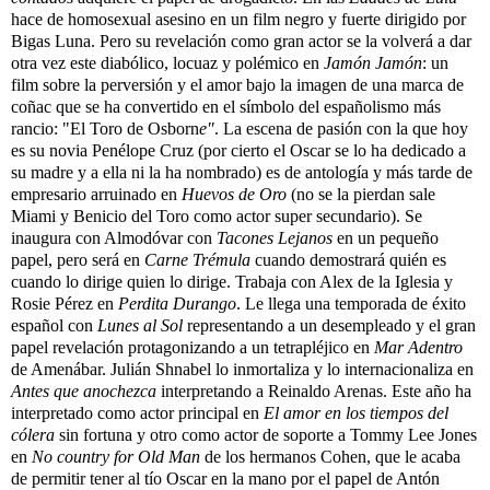
hace de homosexual asesino en un film negro y fuerte dirigido por
Bigas Luna. Pero su revelación como gran actor se la volverá a dar
otra vez este diabólico, locuaz y polémico en
Jamón Jamón
: un
film sobre la perversión y el amor bajo la imagen de una marca de
coñac que se ha convertido en el símbolo del españolismo más
rancio: "
El Toro de Osborn
e"
. La escena de pasión con la que hoy
es su novia Penélope Cruz (por cierto el Oscar se lo ha dedicado a
su madre y a ella ni la ha nombrado) es de antología y más tarde de
empresario arruinado en
Huevos de Oro
(no se la pierdan sale
Miami y Benicio del Toro como actor super secundario).
Se
inaugura con Almodóvar con
Tacones Lejanos
en un pequeño
papel, pero será en
Carne Trémula
cuando demostrará quién es
cuando lo dirige quien lo dirige. Trabaja con Alex de la Iglesia y
Rosie Pérez en
Perdita Durango
. Le llega una temporada de éxito
español con
Lunes al Sol
representando a un desempleado
y el
gran
papel revelación protagonizando a un tetrapléjico en
Mar Adentro
de Amenábar. Julián Shnabel lo inmortaliza y lo internacionaliza en
Antes que anochezca
interpretando a Reinaldo Arenas. Este año ha
interpretado como actor principal en
El amor en los tiempos del
cólera
sin fortuna y otro como actor de soporte a Tommy Lee Jones
en
No country for Old Man
de los hermanos Cohen, que le acaba
de permitir tener al tío Oscar en la mano por el papel de Antón