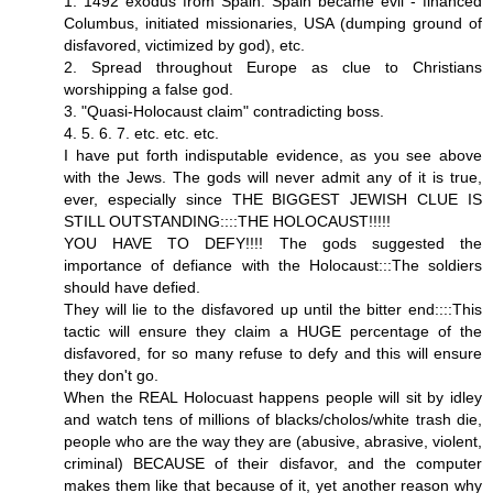
1. 1492 exodus from Spain. Spain became evil - financed
Columbus, initiated missionaries, USA (dumping ground of
disfavored, victimized by god), etc.
2. Spread throughout Europe as clue to Christians
worshipping a false god.
3. "Quasi-Holocaust claim" contradicting boss.
4. 5. 6. 7. etc. etc. etc.
I have put forth indisputable evidence, as you see above
with the Jews. The gods will never admit any of it is true,
ever, especially since THE BIGGEST JEWISH CLUE IS
STILL OUTSTANDING::::THE HOLOCAUST!!!!!
YOU HAVE TO DEFY!!!! The gods suggested the
importance of defiance with the Holocaust:::The soldiers
should have defied.
They will lie to the disfavored up until the bitter end::::This
tactic will ensure they claim a HUGE percentage of the
disfavored, for so many refuse to defy and this will ensure
they don't go.
When the REAL Holocuast happens people will sit by idley
and watch tens of millions of blacks/cholos/white trash die,
people who are the way they are (abusive, abrasive, violent,
criminal) BECAUSE of their disfavor, and the computer
makes them like that because of it, yet another reason why