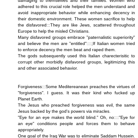
damaging to themselves and their families. Women who
adhered to this crucial role helped the men understand and
avoid inappropriate behavior while enhancing decency in
their domestic environment. These women sacrifice to help
the disfavored:::They are like Jews, scattered throughout
Europe to help the misled Christians.
Many disfavored groups embrace "paternalistic superiority"
and believe the men are "entitled"::::;If Italian women tried
to enforce decency the men beat and raped them.
The gods subsequently used this Italian charecterisitic to
corrupt other morbidly disfavored groups, legitimizing this
and other associated behavior.
Forgiveness:::Some Meditereanean preaches the virtues of
"forgiveness". I guess. It was their kind who fucked up
Planet Earth.
The Jesus who preached forgiveness was evil, the same
Jesus backed by the god's powers via miracles.
"Eye for an eye makes the world blind." Oh, no::::"Eye for
an eye" conditions people and forces them to behave
appropriately.
One goal of the Iraq War was to eliminate Saddam Hussein.