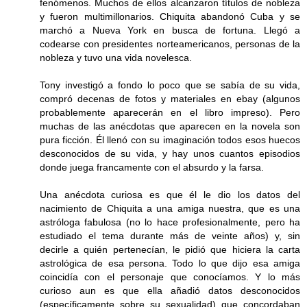
fenómenos. Muchos de ellos alcanzaron títulos de nobleza
y fueron multimillonarios. Chiquita abandonó Cuba y se
marchó a Nueva York en busca de fortuna. Llegó a
codearse con presidentes norteamericanos, personas de la
nobleza y tuvo una vida novelesca.
Tony investigó a fondo lo poco que se sabía de su vida,
compró decenas de fotos y materiales en ebay (algunos
probablemente aparecerán en el libro impreso). Pero
muchas de las anécdotas que aparecen en la novela son
pura ficción. Él llenó con su imaginación todos esos huecos
desconocidos de su vida, y hay unos cuantos episodios
donde juega francamente con el absurdo y la farsa.
Una anécdota curiosa es que él le dio los datos del
nacimiento de Chiquita a una amiga nuestra, que es una
astróloga fabulosa (no lo hace profesionalmente, pero ha
estudiado el tema durante más de veinte años) y, sin
decirle a quién pertenecían, le pidió que hiciera la carta
astrológica de esa persona. Todo lo que dijo esa amiga
coincidía con el personaje que conocíamos. Y lo más
curioso aun es que ella añadió datos desconocidos
(específicamente sobre su sexualidad) que concordaban