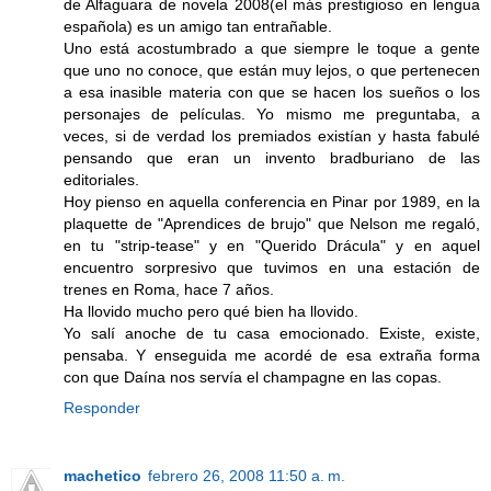
de Alfaguara de novela 2008(el más prestigioso en lengua
española) es un amigo tan entrañable.
Uno está acostumbrado a que siempre le toque a gente
que uno no conoce, que están muy lejos, o que pertenecen
a esa inasible materia con que se hacen los sueños o los
personajes de películas. Yo mismo me preguntaba, a
veces, si de verdad los premiados existían y hasta fabulé
pensando que eran un invento bradburiano de las
editoriales.
Hoy pienso en aquella conferencia en Pinar por 1989, en la
plaquette de "Aprendices de brujo" que Nelson me regaló,
en tu "strip-tease" y en "Querido Drácula" y en aquel
encuentro sorpresivo que tuvimos en una estación de
trenes en Roma, hace 7 años.
Ha llovido mucho pero qué bien ha llovido.
Yo salí anoche de tu casa emocionado. Existe, existe,
pensaba. Y enseguida me acordé de esa extraña forma
con que Daína nos servía el champagne en las copas.
Responder
machetico
febrero 26, 2008 11:50 a. m.