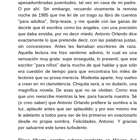
apesadumbradas juventudes, tal vez en casa de mi padre.
O por ahí. Sin embargo, recuerdo vivamente la remota
noche de 1985 que me leí de un trago su libro de cuentos
"para adultos", Strip-tease, y me quedé con las ganas de
decirle que él escribía como los ángeles, con una precisión
que daba envidia, por no decir miedo. Antonio Orlando dice
exactamente lo que pretende decir, con las palabras justas,
sin concesiones. Antes les llamaban escritores de raza.
Aquella lectura me hizo sentirme adivino, lo cual es una
sensación muy grata: supe enseguida, lo presentí, que ese
escritor "para niños" daría mucho de qué hablar y que sólo
era cuestión de tiempo para que encontrara los miles de
lectores que su prosa merecía. Modestia aparte, hoy vuelvo
a creer en mi clarividencia: Chiquita será, a no dudarlo, una
magnífica novela. De esas que no se olvidan. Como esa
que uno reescribe mientras la lee, para hacerla nuestra. Sé
(o creo saber) que Antonio Orlando prefiere la sombra a la
luz, aplaudir antes que ser aplaudido, y por eso mismo me
le adelanto a todos para ser de los primeros en ovacionarlo
desde mi propia sombra. Felicidades, Antonio. Y gracias
por salvarme este lunes turbulento.
Eliseo Alberto, escritor cubano residente en México, fue