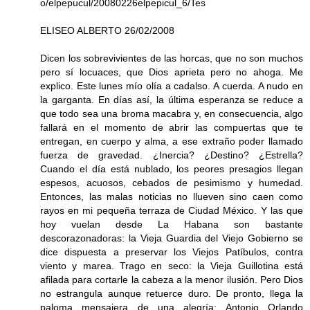
o/elpepucul/20080226elpepicul_6/Tes
ELISEO ALBERTO 26/02/2008
Dicen los sobrevivientes de las horcas, que no son muchos
pero sí locuaces, que Dios aprieta pero no ahoga. Me
explico. Este lunes mío olía a cadalso. A cuerda. A nudo en
la garganta. En días así, la última esperanza se reduce a
que todo sea una broma macabra y, en consecuencia, algo
fallará en el momento de abrir las compuertas que te
entregan, en cuerpo y alma, a ese extraño poder llamado
fuerza de gravedad. ¿Inercia? ¿Destino? ¿Estrella?
Cuando el día está nublado, los peores presagios llegan
espesos, acuosos, cebados de pesimismo y humedad.
Entonces, las malas noticias no llueven sino caen como
rayos en mi pequeña terraza de Ciudad México. Y las que
hoy vuelan desde La Habana son bastante
descorazonadoras: la Vieja Guardia del Viejo Gobierno se
dice dispuesta a preservar los Viejos Patíbulos, contra
viento y marea. Trago en seco: la Vieja Guillotina está
afilada para cortarle la cabeza a la menor ilusión. Pero Dios
no estrangula aunque retuerce duro. De pronto, llega la
paloma mensajera de una alegría: Antonio Orlando