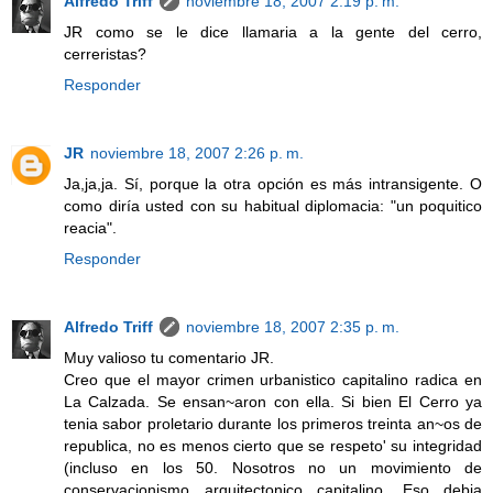
Alfredo Triff
noviembre 18, 2007 2:19 p. m.
JR como se le dice llamaria a la gente del cerro,
cerreristas?
Responder
JR
noviembre 18, 2007 2:26 p. m.
Ja,ja,ja. Sí, porque la otra opción es más intransigente. O
como diría usted con su habitual diplomacia: "un poquitico
reacia".
Responder
Alfredo Triff
noviembre 18, 2007 2:35 p. m.
Muy valioso tu comentario JR.
Creo que el mayor crimen urbanistico capitalino radica en
La Calzada. Se ensan~aron con ella. Si bien El Cerro ya
tenia sabor proletario durante los primeros treinta an~os de
republica, no es menos cierto que se respeto' su integridad
(incluso en los 50. Nosotros no un movimiento de
conservacionismo arquitectonico capitalino. Eso debia