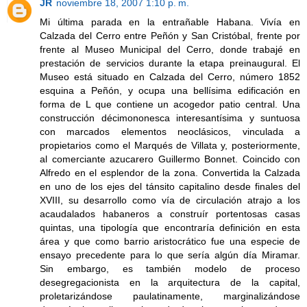
JR
noviembre 18, 2007 1:10 p. m.
Mi última parada en la entrañable Habana. Vivía en
Calzada del Cerro entre Peñón y San Cristóbal, frente por
frente al Museo Municipal del Cerro, donde trabajé en
prestación de servicios durante la etapa preinaugural. El
Museo está situado en Calzada del Cerro, número 1852
esquina a Peñón, y ocupa una bellísima edificación en
forma de L que contiene un acogedor patio central. Una
construcción décimononesca interesantísima y suntuosa
con marcados elementos neoclásicos, vinculada a
propietarios como el Marqués de Villata y, posteriormente,
al comerciante azucarero Guillermo Bonnet. Coincido con
Alfredo en el esplendor de la zona. Convertida la Calzada
en uno de los ejes del tánsito capitalino desde finales del
XVIII, su desarrollo como vía de circulación atrajo a los
acaudalados habaneros a construír portentosas casas
quintas, una tipología que encontraría definición en esta
área y que como barrio aristocrático fue una especie de
ensayo precedente para lo que sería algún día Miramar.
Sin embargo, es también modelo de proceso
desegregacionista en la arquitectura de la capital,
proletarizándose paulatinamente, marginalizándose