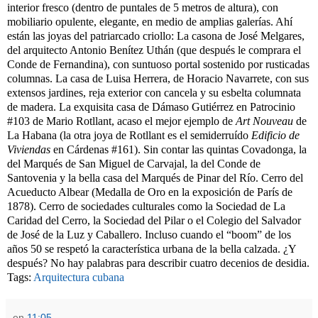
interior fresco (dentro de puntales de 5 metros de altura), con
mobiliario opulente, elegante, en medio de amplias galerías. Ahí
están las joyas del patriarcado criollo: La casona de José Melgares,
del arquitecto Antonio Benítez Uthán (que después le comprara el
Conde de Fernandina), con suntuoso portal sostenido por rusticadas
columnas. La casa de Luisa Herrera, de Horacio Navarrete, con sus
extensos jardines, reja exterior con cancela y su esbelta columnata
de madera. La exquisita casa de Dámaso Gutiérrez en Patrocinio
#103 de Mario Rotllant, acaso el mejor ejemplo de
Art Nouveau
de
La Habana (la otra joya de Rotllant es el semiderruído
Edificio de
Viviendas
en Cárdenas #161). Sin contar las quintas Covadonga, la
del Marqués de San Miguel de Carvajal, la del Conde de
Santovenia y la bella casa del Marqués de Pinar del Río. Cerro del
Acueducto Albear (Medalla de Oro en la exposición de París de
1878). Cerro de sociedades culturales como la Sociedad de La
Caridad del Cerro, la Sociedad del Pilar o el Colegio del Salvador
de José de la Luz y Caballero. Incluso cuando el “boom” de los
años 50 se respetó la característica urbana de la bella calzada. ¿Y
después? No hay palabras para describir cuatro decenios de desidia.
Tags:
Arquitectura cubana
en
11:05