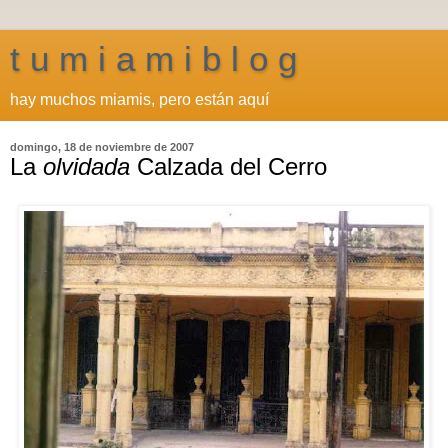
t u m i a m i b l o g
hay muchos miamis, pero están aquí
domingo, 18 de noviembre de 2007
La
olvidada
Calzada del Cerro