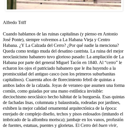
Alfredo Triff
Cuando hablamos de las ruinas capitalinas (y pienso en Antonio
José Ponte), siempre volvemos a La Habana Vieja y Centro
Habana. ¿Y La Calzada del Cerro? ¿Por qué nadie la menciona?
Queda como testigo muda del desatino castrista. La ruina del mejor
neoclasicismo habanero tuvo glorioso pasado: La ampliación de La
Habana por parte del general Miguel Tacón en 1840. Al “cerro” le
echaron los ojos el patriciado habanero que le iba huyendo a la
promiscuidad del antiguo casco (son los primeros suburbanitas
capitalinos). Cuarenta años de florecimiento febril de quintas a
ambos lados de la calzada. Joyas de veraneo que asumen una forma
común, como guiadas por una mano estilística invisible:
dieciochismo neoclásico hecho hábitat de la burguesía. Esas quintas
de fachadas lisas, columnata y balaustrada, rodeadas por jardines,
exhiben la mejor calidad ornamental arquitectónica de la época:
enrejado de complejo diseño, techos y pisos enlosados (imitando el
imbricado de la alfombra morisca); jambaje en los vanos, profusión
de fuentes, estatuas, puentes y glorietas. El Cerro del
buen vivir
,