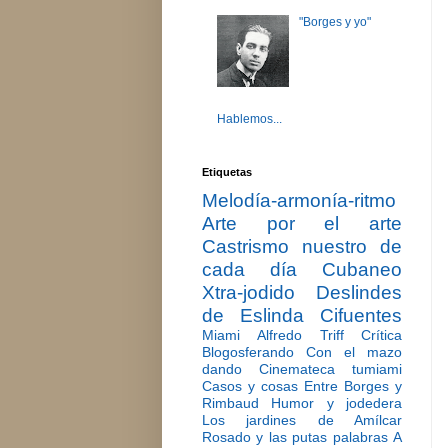
"Borges y yo"
Hablemos...
Etiquetas
Melodía-armonía-ritmo
Arte por el arte
Castrismo nuestro de
cada día
Cubaneo
Xtra-jodido
Deslindes
de Eslinda Cifuentes
Miami
Alfredo Triff
Crítica
Blogosferando
Con el mazo
dando
Cinemateca tumiami
Casos y cosas
Entre Borges y
Rimbaud
Humor y jodedera
Los jardines de Amílcar
Rosado y las putas palabras
A