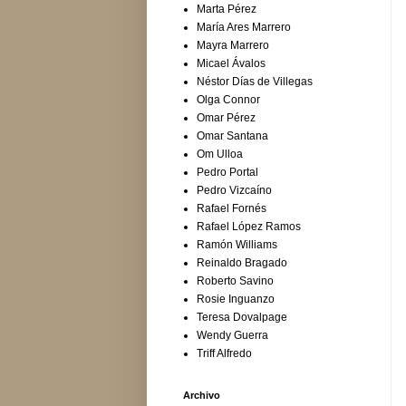
Marta Pérez
María Ares Marrero
Mayra Marrero
Micael Ávalos
Néstor Días de Villegas
Olga Connor
Omar Pérez
Omar Santana
Om Ulloa
Pedro Portal
Pedro Vizcaíno
Rafael Fornés
Rafael López Ramos
Ramón Williams
Reinaldo Bragado
Roberto Savino
Rosie Inguanzo
Teresa Dovalpage
Wendy Guerra
Triff Alfredo
Archivo