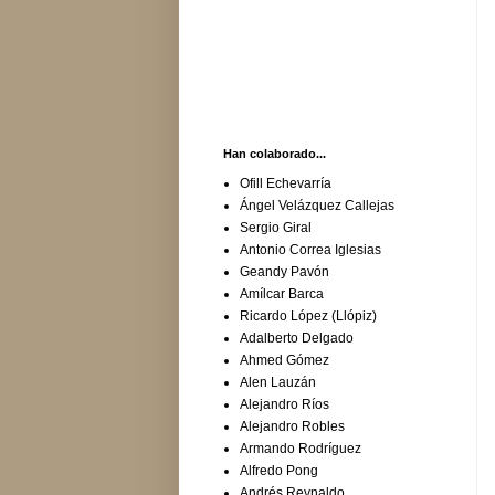
Han colaborado...
Ofill Echevarría
Ángel Velázquez Callejas
Sergio Giral
Antonio Correa Iglesias
Geandy Pavón
Amílcar Barca
Ricardo López (Llópiz)
Adalberto Delgado
Ahmed Gómez
Alen Lauzán
Alejandro Ríos
Alejandro Robles
Armando Rodríguez
Alfredo Pong
Andrés Reynaldo