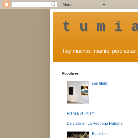
t u m i 
hay muchos miamis, pero están 
Populares
(sin título)
Prensa vs. Miami
De visita en La Pequeña Habana
Black hole