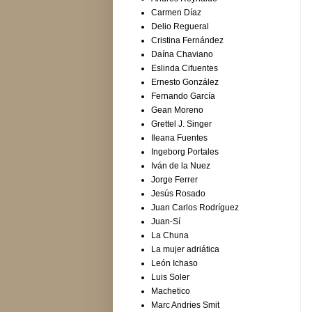
Carmen Díaz
Delio Regueral
Cristina Fernández
Daína Chaviano
Eslinda Cifuentes
Ernesto González
Fernando García
Gean Moreno
Grettel J. Singer
Ileana Fuentes
Ingeborg Portales
Iván de la Nuez
Jorge Ferrer
Jesús Rosado
Juan Carlos Rodríguez
Juan-Sí
La Chuna
La mujer adriática
León Ichaso
Luis Soler
Machetico
Marc Andries Smit