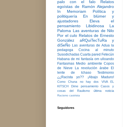
palo con el falo
Relatos
egoístas de Ramón Alejandro
In Memoriam
Política y
politiquería
En blúmer y
ajustadores
Eleva el
pensamiento
Libidinosa
La
Paloma
Las aventuras de Nilo
Por el culo
Relatos de Ernesto
González
aRQuiTecTuRa y
diSeÑo
Las aventuras de Adua la
pedagoga
Cocina al minuto
Susodichadas
Cuarta pared
Fetecún
Habana de mi fantasía
om ulloando
Fantasmas
Medio ambiente
Copos
de Nieve
La revolución árabe
El
lente de Ichaso
Testimonio
¿¿Racista yo??
¡Abajo Maduro!
Como Chuna no hay dos
VIVA EL
KITSCH
Dime pensamiento
Casos y
cosas del Raulismo
última noticia
Racismo castrista
Seguidores