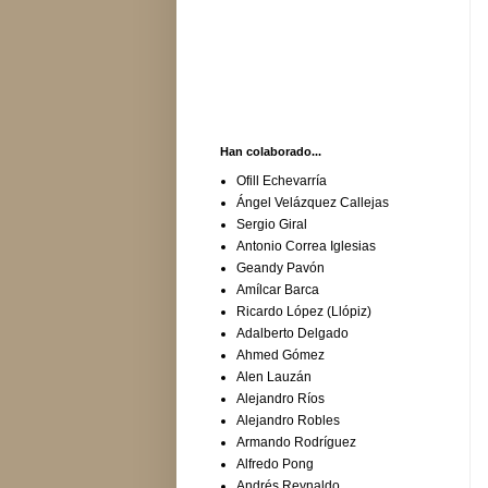
Han colaborado...
Ofill Echevarría
Ángel Velázquez Callejas
Sergio Giral
Antonio Correa Iglesias
Geandy Pavón
Amílcar Barca
Ricardo López (Llópiz)
Adalberto Delgado
Ahmed Gómez
Alen Lauzán
Alejandro Ríos
Alejandro Robles
Armando Rodríguez
Alfredo Pong
Andrés Reynaldo