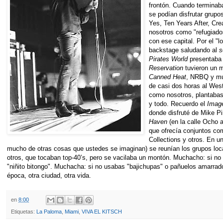
frontón. Cuando terminab
se podían disfrutar grup
Yes, Ten Years After, Cre
nosotros como "refugiado
con ese capital. Por el "
backstage saludando al
s
Pirates World
presentaba 
Reservation
tuvieron un m
Canned Heat
, NRBQ y muc
de casi dos horas al Wes
como nosotros, plantaba
y todo. Recuerdo el
Imag
donde disfruté de Mike Pi
Haven
(en la calle Ocho a
que ofrecía conjuntos co
Collections y otros. En u
mucho de otras cosas que ustedes se imaginan) se reunían los grupos loc
otros, que tocaban top-40’s, pero se vacilaba un montón. Muchacho: si no
"niñito bitongo". Muchacha: si no usabas "bajichupas" o pañuelos amarrad
época, otra ciudad, otra vida.
en
8:00
Etiquetas:
La Paloma
,
Miami
,
VIVA EL KITSCH