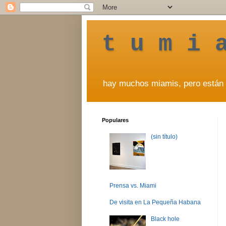
t u m i 
hay muchos miamis, pero están 
Populares
(sin título)
Prensa vs. Miami
De visita en La Pequeña Habana
Black hole