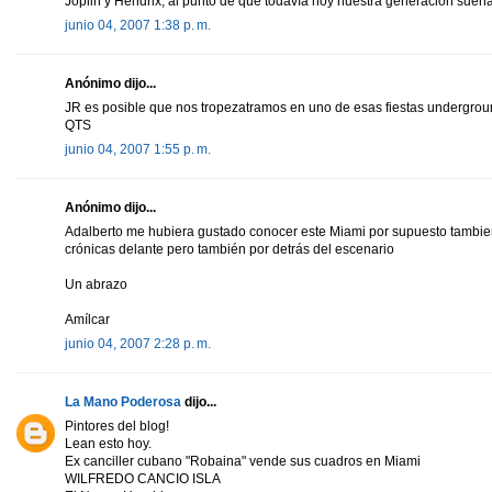
Joplin y Hendrix, al punto de que todavía hoy nuestra generación suen
junio 04, 2007 1:38 p. m.
Anónimo dijo...
JR es posible que nos tropezatramos en uno de esas fiestas undergrou
QTS
junio 04, 2007 1:55 p. m.
Anónimo dijo...
Adalberto me hubiera gustado conocer este Miami por supuesto tambien
crónicas delante pero también por detrás del escenario
Un abrazo
Amílcar
junio 04, 2007 2:28 p. m.
La Mano Poderosa
dijo...
Pintores del blog!
Lean esto hoy.
Ex canciller cubano "Robaina" vende sus cuadros en Miami
WILFREDO CANCIO ISLA