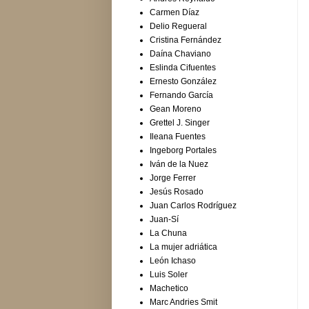
Carmen Díaz
Delio Regueral
Cristina Fernández
Daína Chaviano
Eslinda Cifuentes
Ernesto González
Fernando García
Gean Moreno
Grettel J. Singer
Ileana Fuentes
Ingeborg Portales
Iván de la Nuez
Jorge Ferrer
Jesús Rosado
Juan Carlos Rodríguez
Juan-Sí
La Chuna
La mujer adriática
León Ichaso
Luis Soler
Machetico
Marc Andries Smit