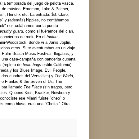
a la temporada del juego de pelota vasca,
os de música: Emerson, Lake & Palmer,
am, Hendrix etc. La entrada: $8. Claro,
s" y (además) hippies, no contábamos
look" nos colábamos por la puerta
ecurity guard
, como si fuéramos del clan.
conciertos de rock. En el
Indian
ini-Woodstock, donde vi a Janis Joplin,
hos otros. Si te aventurabas en un viaje
t Palm Beach Music Festival, llegabas, y
s una casa-campaña con banderita cubana
e
(repleto de
bean bags
estilo California)
neda y los Blues Image, Evil People.
 dos cuadras del Versailles) y
The World
,
mo Frankie & the Seven of Us, The
n bar llamado
The Place
(sin tragos, pero
ales: Queens Kids, Kracker, Newborn y
 conociste ese Miami fuiste "cheo" o
os como blusa, eras una "Cheita." Otra