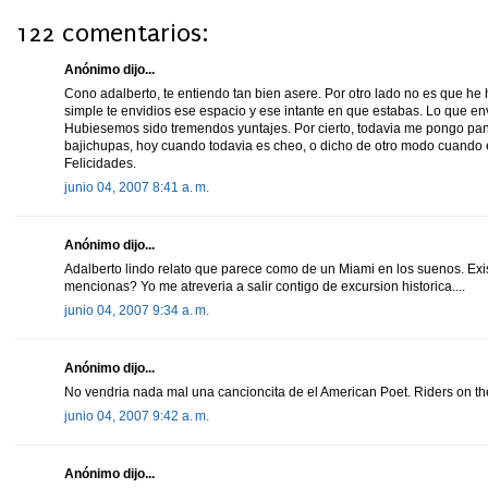
122 comentarios:
Anónimo dijo...
Cono adalberto, te entiendo tan bien asere. Por otro lado no es que he
simple te envidios ese espacio y ese intante en que estabas. Lo que env
Hubiesemos sido tremendos yuntajes. Por cierto, todavia me pongo pan
bajichupas, hoy cuando todavia es cheo, o dicho de otro modo cuando es
Felicidades.
junio 04, 2007 8:41 a. m.
Anónimo dijo...
Adalberto lindo relato que parece como de un Miami en los suenos. Ex
mencionas? Yo me atreveria a salir contigo de excursion historica....
junio 04, 2007 9:34 a. m.
Anónimo dijo...
No vendria nada mal una cancioncita de el American Poet. Riders on th
junio 04, 2007 9:42 a. m.
Anónimo dijo...