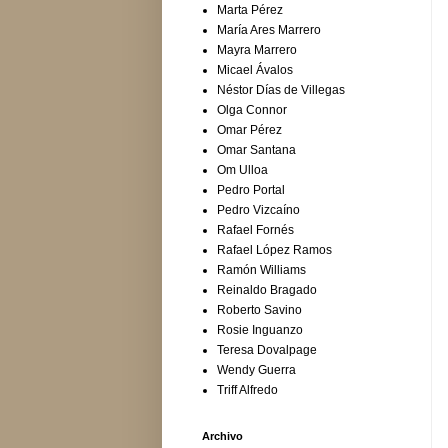
Marta Pérez
María Ares Marrero
Mayra Marrero
Micael Ávalos
Néstor Días de Villegas
Olga Connor
Omar Pérez
Omar Santana
Om Ulloa
Pedro Portal
Pedro Vizcaíno
Rafael Fornés
Rafael López Ramos
Ramón Williams
Reinaldo Bragado
Roberto Savino
Rosie Inguanzo
Teresa Dovalpage
Wendy Guerra
Triff Alfredo
Archivo