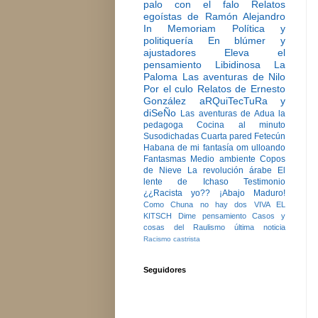
palo con el falo
Relatos
egoístas de Ramón Alejandro
In Memoriam
Política y
politiquería
En blúmer y
ajustadores
Eleva el
pensamiento
Libidinosa
La
Paloma
Las aventuras de Nilo
Por el culo
Relatos de Ernesto
González
aRQuiTecTuRa y
diSeÑo
Las aventuras de Adua la
pedagoga
Cocina al minuto
Susodichadas
Cuarta pared
Fetecún
Habana de mi fantasía
om ulloando
Fantasmas
Medio ambiente
Copos
de Nieve
La revolución árabe
El
lente de Ichaso
Testimonio
¿¿Racista yo??
¡Abajo Maduro!
Como Chuna no hay dos
VIVA EL
KITSCH
Dime pensamiento
Casos y
cosas del Raulismo
última noticia
Racismo castrista
Seguidores