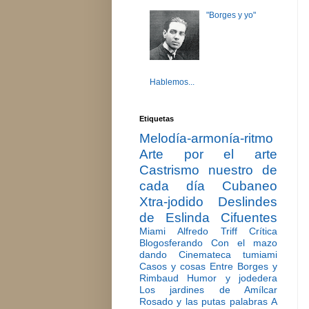
"Borges y yo"
Hablemos...
Etiquetas
Melodía-armonía-ritmo
Arte por el arte
Castrismo nuestro de
cada día
Cubaneo
Xtra-jodido
Deslindes
de Eslinda Cifuentes
Miami
Alfredo Triff
Crítica
Blogosferando
Con el mazo
dando
Cinemateca tumiami
Casos y cosas
Entre Borges y
Rimbaud
Humor y jodedera
Los jardines de Amílcar
Rosado y las putas palabras
A