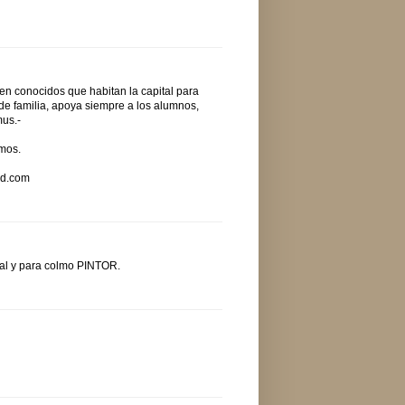
nen conocidos que habitan la capital para
de familia, apoya siempre a los alumnos,
mus.-
mos.
ad.com
ual y para colmo PINTOR.