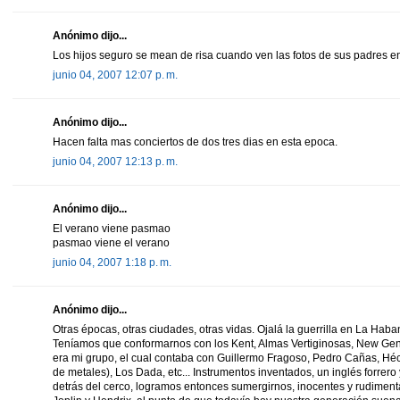
Anónimo dijo...
Los hijos seguro se mean de risa cuando ven las fotos de sus padres e
junio 04, 2007 12:07 p. m.
Anónimo dijo...
Hacen falta mas conciertos de dos tres dias en esta epoca.
junio 04, 2007 12:13 p. m.
Anónimo dijo...
El verano viene pasmao
pasmao viene el verano
junio 04, 2007 1:18 p. m.
Anónimo dijo...
Otras épocas, otras ciudades, otras vidas. Ojalá la guerrilla en La Haba
Teníamos que conformarnos con los Kent, Almas Vertiginosas, New Ge
era mi grupo, el cual contaba con Guillermo Fragoso, Pedro Cañas, Héct
de metales), Los Dada, etc... Instrumentos inventados, un inglés forrer
detrás del cerco, logramos entonces sumergirnos, inocentes y rudimenta