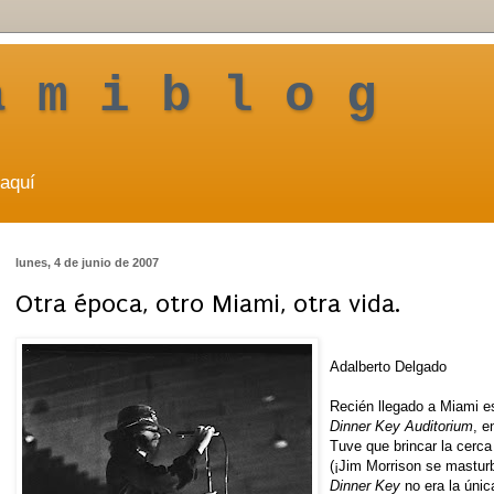
a m i b l o g
aquí
lunes, 4 de junio de 2007
Otra época, otro Miami, otra vida.
Adalberto Delgado
Recién llegado a Miami e
Dinner Key Auditorium
, e
Tuve que brincar la cerca
(¡Jim Morrison se masturb
Dinner Key
no era la únic