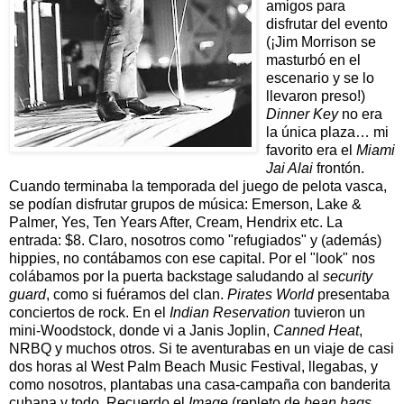
amigos para
disfrutar del evento
(¡Jim Morrison se
masturbó en el
escenario y se lo
llevaron preso!)
Dinner Key
no era
la única plaza… mi
favorito era el
Miami
Jai Alai
frontón.
Cuando terminaba la temporada del juego de pelota vasca,
se podían disfrutar grupos de música: Emerson, Lake &
Palmer, Yes, Ten Years After, Cream, Hendrix etc. La
entrada: $8. Claro, nosotros como "refugiados" y (además)
hippies, no contábamos con ese capital. Por el "look" nos
colábamos por la puerta backstage saludando al
security
guard
, como si fuéramos del clan.
Pirates World
presentaba
conciertos de rock. En el
Indian Reservation
tuvieron un
mini-Woodstock, donde vi a Janis Joplin,
Canned Heat
,
NRBQ y muchos otros. Si te aventurabas en un viaje de casi
dos horas al West Palm Beach Music Festival, llegabas, y
como nosotros, plantabas una casa-campaña con banderita
cubana y todo. Recuerdo el
Image
(repleto de
bean bags