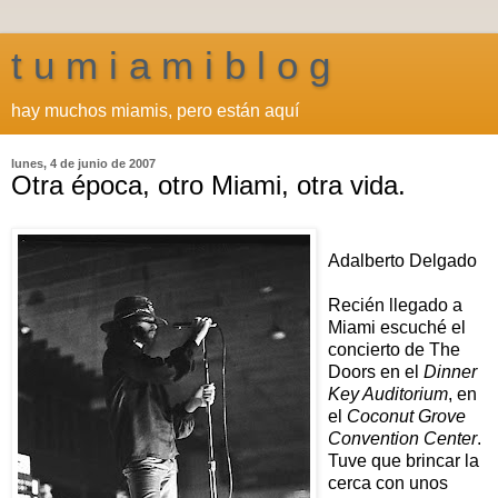
t u m i a m i b l o g
hay muchos miamis, pero están aquí
lunes, 4 de junio de 2007
Otra época, otro Miami, otra vida.
Adalberto Delgado
Recién llegado a
Miami escuché el
concierto de The
Doors en el
Dinner
Key Auditorium
, en
el
Coconut Grove
Convention Center
.
Tuve que brincar la
cerca con unos