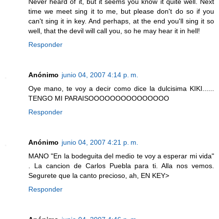
Never heard of it, but it seems you know it quite well. Next
time we meet sing it to me, but please don't do so if you
can't sing it in key. And perhaps, at the end you'll sing it so
well, that the devil will call you, so he may hear it in hell!
Responder
Anónimo
junio 04, 2007 4:14 p. m.
Oye mano, te voy a decir como dice la dulcisima KIKI......
TENGO MI PARAISOOOOOOOOOOOOOOO
Responder
Anónimo
junio 04, 2007 4:21 p. m.
MANO "En la bodeguita del medio te voy a esperar mi vida"
. La cancion de Carlos Puebla para ti. Alla nos vemos.
Segurete que la canto precioso, ah, EN KEY>
Responder