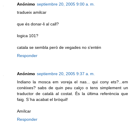
Anónimo
septiembre 20, 2005 9:00 a. m.
tradueix amilcar
que és donar-li al call?
logica 101?
catala se sembla però de vegades no s'entén
Responder
Anónimo
septiembre 20, 2005 9:37 a. m.
Indiano la mosca em voreja el nas... qui cony ets?...em
conèixes? sabs de quin peu calço o tens simplement un
traductor de català al costat. Ès la ùltima referència que
faig. S´ha acabat el bròquil!
Amílcar
Responder