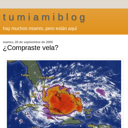
t u m i a m i b l o g
hay muchos miamis, pero están aquí
martes, 20 de septiembre de 2005
¿Compraste vela?