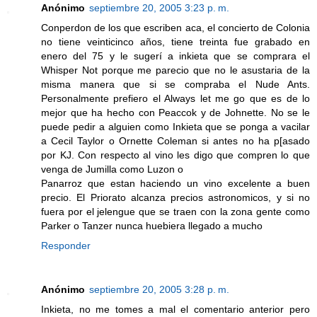
Anónimo
septiembre 20, 2005 3:23 p. m.
Conperdon de los que escriben aca, el concierto de Colonia
no tiene veinticinco años, tiene treinta fue grabado en
enero del 75 y le sugerí a inkieta que se comprara el
Whisper Not porque me parecio que no le asustaria de la
misma manera que si se compraba el Nude Ants.
Personalmente prefiero el Always let me go que es de lo
mejor que ha hecho con Peaccok y de Johnette. No se le
puede pedir a alguien como Inkieta que se ponga a vacilar
a Cecil Taylor o Ornette Coleman si antes no ha p[asado
por KJ. Con respecto al vino les digo que compren lo que
venga de Jumilla como Luzon o
Panarroz que estan haciendo un vino excelente a buen
precio. El Priorato alcanza precios astronomicos, y si no
fuera por el jelengue que se traen con la zona gente como
Parker o Tanzer nunca huebiera llegado a mucho
Responder
Anónimo
septiembre 20, 2005 3:28 p. m.
Inkieta, no me tomes a mal el comentario anterior pero